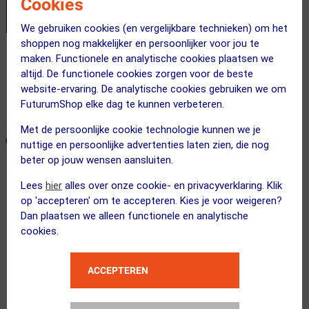
Cookies
We gebruiken cookies (en vergelijkbare technieken) om het
shoppen nog makkelijker en persoonlijker voor jou te
maken. Functionele en analytische cookies plaatsen we
Gratis bezorging & retourneren
altijd. De functionele cookies zorgen voor de beste
Voor 23:00 uur besteld, morgen in huis
website-ervaring. De analytische cookies gebruiken we om
FuturumShop elke dag te kunnen verbeteren.
365 dagen retourrecht
Met de persoonlijke cookie technologie kunnen we je
ONZE AANBEVOLEN COMBINATIE
← Terug naar productnavigatie
nuttige en persoonlijke advertenties laten zien, die nog
beter op jouw wensen aansluiten.
Lees
hier
alles over onze cookie- en privacyverklaring. Klik
POC
op 'accepteren' om te accepteren. Kies je voor weigeren?
Aim Sport Zonnebril Zwart met Road ...
Dan plaatsen we alleen functionele en analytische
cookies.
ACCEPTEREN
ppeeqq