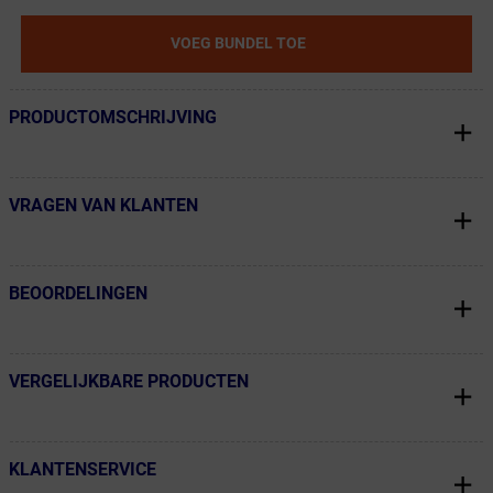
VOEG BUNDEL TOE
PRODUCTOMSCHRIJVING
← Terug naar productnavigatie
VRAGEN VAN KLANTEN
← Terug naar productnavigatie
BEOORDELINGEN
← Terug naar productnavigatie
VERGELIJKBARE PRODUCTEN
← Terug naar productnavigatie
KLANTENSERVICE
← Terug naar productnavigatie