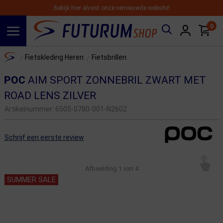
Bekijk hier alvast onze vernieuwde website!
0
Spring naar hoofdinhoud
Home
Fietskleding Heren
Fietsbrillen
/
/
POC
AIM SPORT ZONNEBRIL ZWART MET
ROAD LENS ZILVER
Artikelnummer:
6505-0780-001-N2602
Schrijf een eerste review
Afbeelding
1
van 4
SUMMER SALE