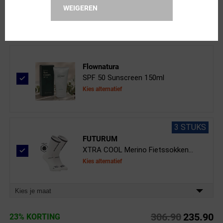
Clear Vision Spray 50ml
WEIGEREN
Flownatura
SPF 50 Sunscreen 150ml
Kies alternatief
3 STUKS
FUTURUM
XTRA COOL Merino Fietssokken...
Kies alternatief
Kies je maat
306.90
235.90
23% KORTING