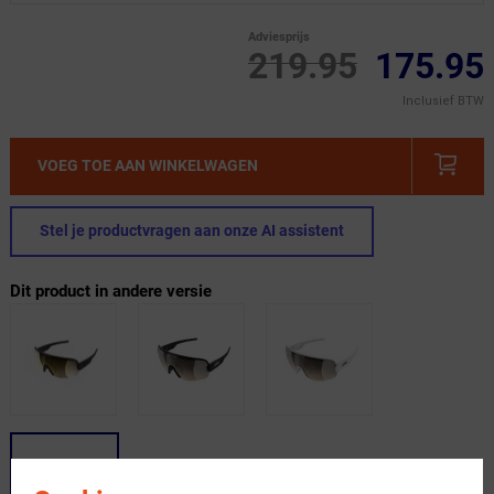
Adviesprijs
219.95
175.95
Inclusief BTW
VOEG TOE AAN WINKELWAGEN
Stel je productvragen aan onze AI assistent
Dit product in andere versie