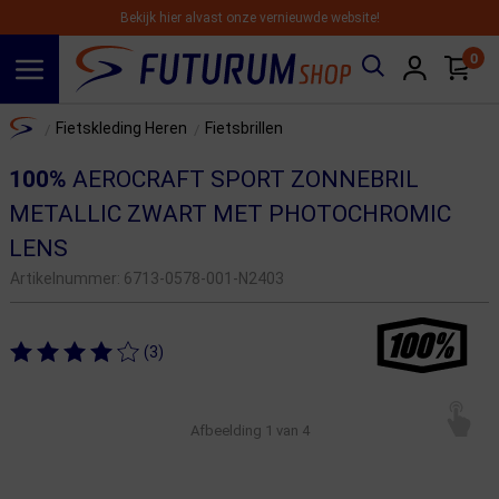
Bekijk hier alvast onze vernieuwde website!
0
Spring naar hoofdinhoud
Home
Fietskleding Heren
Fietsbrillen
/
/
100%
AEROCRAFT SPORT ZONNEBRIL
METALLIC ZWART MET PHOTOCHROMIC
LENS
Artikelnummer:
6713-0578-001-N2403
(3)
Afbeelding
1
van 4