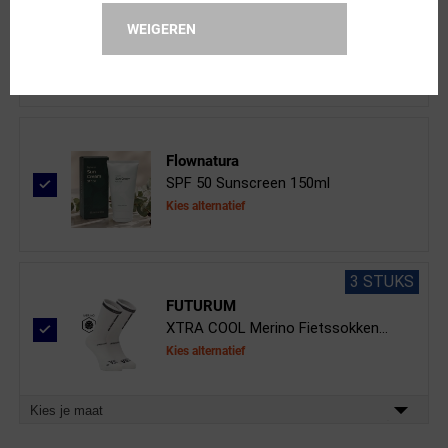
ppeeqq
WEIGEREN
Clear Vision Spray 50ml
Flownatura
SPF 50 Sunscreen 150ml
Kies alternatief
3 STUKS
FUTURUM
XTRA COOL Merino Fietssokken...
Kies alternatief
Kies je maat