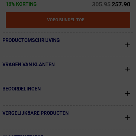
305.95
257.90
16% KORTING
VOEG BUNDEL TOE
PRODUCTOMSCHRIJVING
← Terug naar productnavigatie
VRAGEN VAN KLANTEN
← Terug naar productnavigatie
BEOORDELINGEN
← Terug naar productnavigatie
VERGELIJKBARE PRODUCTEN
← Terug naar productnavigatie