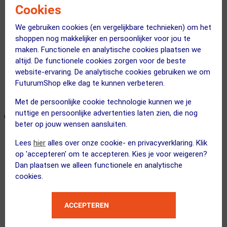
Cookies
We gebruiken cookies (en vergelijkbare technieken) om het
shoppen nog makkelijker en persoonlijker voor jou te
maken. Functionele en analytische cookies plaatsen we
Gratis bezorging & retourneren
altijd. De functionele cookies zorgen voor de beste
website-ervaring. De analytische cookies gebruiken we om
Voor 23:00 uur besteld, morgen in huis
FuturumShop elke dag te kunnen verbeteren.
365 dagen retourrecht
Met de persoonlijke cookie technologie kunnen we je
nuttige en persoonlijke advertenties laten zien, die nog
ONZE AANBEVOLEN COMBINATIE
← Terug naar productnavigatie
beter op jouw wensen aansluiten.
Lees
hier
alles over onze cookie- en privacyverklaring. Klik
100%
op 'accepteren' om te accepteren. Kies je voor weigeren?
Aerocraft Sport Zonnebril Metallic ...
Dan plaatsen we alleen functionele en analytische
cookies.
ACCEPTEREN