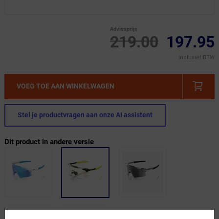
Adviesprijs
219.00
197.95
Inclusief BTW
VOEG TOE AAN WINKELWAGEN
Stel je productvragen aan onze AI assistent
Dit product in andere versie