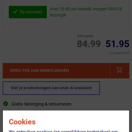
Voor 23:00 uur besteld, morgen GRATIS
Op voorraad
bezorgd!
Adviesprijs
84.99
51.95
Inclusief BTW
VOEG TOE AAN WINKELWAGEN
Stel je productvragen aan onze AI assistent
Gratis bezorging & retourneren
Voor 23:00 uur besteld, morgen in huis
Cookies
365 dagen retourrecht
We gebruiken cookies (en vergelijkbare technieken) om