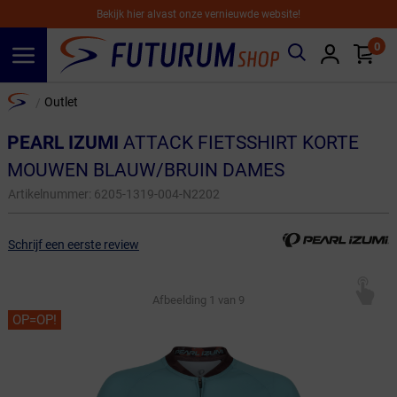
Bekijk hier alvast onze vernieuwde website!
0
Spring naar hoofdinhoud
Home
Outlet
/
PEARL IZUMI
ATTACK FIETSSHIRT KORTE
MOUWEN BLAUW/BRUIN DAMES
Artikelnummer:
6205-1319-004-N2202
Schrijf een eerste review
Afbeelding
1
van 9
OP=OP!