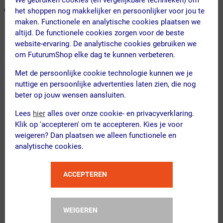
ONZE AANBEVOLEN COMBINATIE
← Terug naar productnavigatie
het shoppen nog makkelijker en persoonlijker voor jou te
maken. Functionele en analytische cookies plaatsen we
altijd. De functionele cookies zorgen voor de beste
website-ervaring. De analytische cookies gebruiken we
Pearl Izumi
om FuturumShop elke dag te kunnen verbeteren.
Attack Fietsshirt Korte Mouwen Blau...
Met de persoonlijke cookie technologie kunnen we je
nuttige en persoonlijke advertenties laten zien, die nog
beter op jouw wensen aansluiten.
Lees
hier
alles over onze cookie- en privacyverklaring.
Klik op 'accepteren' om te accepteren. Kies je voor
FYTS
weigeren? Dan plaatsen we alleen functionele en
Cool Ondershirt Mouwloos Wit
analytische cookies.
Dames
Kies alternatief
ACCEPTEREN
Kies je maat
WEIGEREN
Flownatura