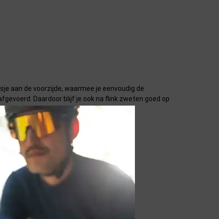
itsje aan de voorzijde, waarmee je eenvoudig de
evoerd. Daardoor blijf je ook na flink zweten goed op
ger fris blijft.