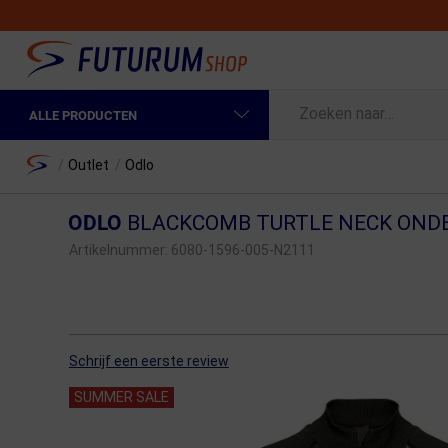
ALLE PRODUCTEN
Spring naar hoofdinhoud
Fietskleding Heren
Home
/
Outlet
/
Odlo
Fietskleding Dames
ODLO
BLACKCOMB TURTLE NECK OND
Fietsonderdelen
Artikelnummer:
6080-1596-005-N2111
Fietselektronica
Fietsonderhoud
Schrijf een eerste review
Sportvoeding en Verzorging
SUMMER SALE
Fietstassen & Rugzakken
Fietsendragers & Fietskoffers