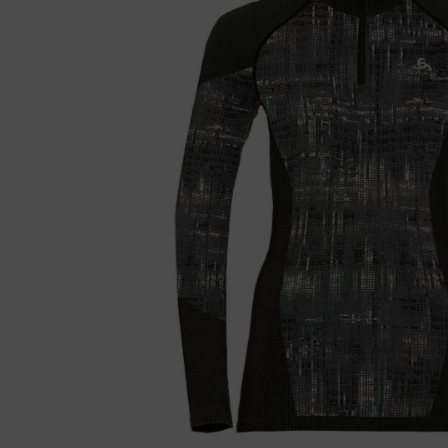
Fietstrainers
Hardlopen
Overige sporten & cadeaubon
Fietsen
Nieuw bij FuturumShop...