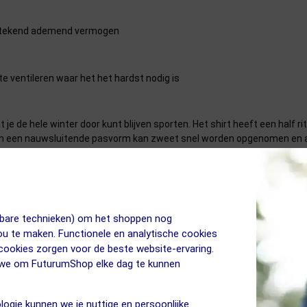
uitstekend ademend vermogen
te ventileren waar het het hardst nodig is
je de hele winter door kunt blijven sporten. Het shirt heeft een half r
en een nauwsluitende pasvorm kan zweet snel worden opgenomen en afg
. Dit geeft een antibacteriële werking aan het shirt en zorgt dat je lan
nge Mouwen Dames
jkbare technieken) om het shoppen nog
jou te maken. Functionele en analytische cookies
 cookies zorgen voor de beste website-ervaring.
n we om FuturumShop elke dag te kunnen
logie kunnen we je nuttige en persoonlijke