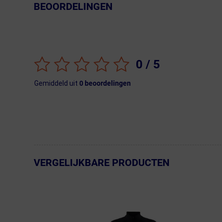
BEOORDELINGEN
← Terug naar productnavigatie
0
/ 5
Gemiddeld uit
0
beoordelingen
VERGELIJKBARE PRODUCTEN
← Terug naar productnavigatie