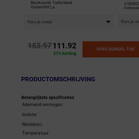
Blackcomb Turtle Neck
4 SEAS
Ondershirt La...
Fietssok
Kies je 
Kies je maat
153.97
111.92
VOEG BUNDEL TOE
27% korting
← Terug naar productnavigatie
PRODUCTOMSCHRIJVING
Belangrijkste specificaties
Ademend vermogen:
Isolatie:
Winddicht:
Temperatuur: