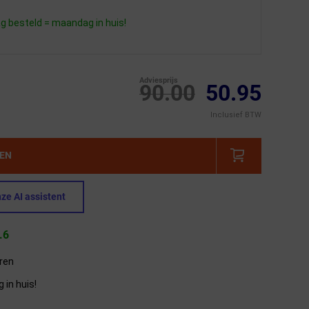
 besteld = maandag in huis!
Adviesprijs
90.00
50.95
Inclusief BTW
GEN
ze AI assistent
.6
eren
in huis!