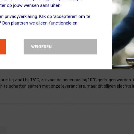
eter op jouw wensen aansluiten.
n privacyverklaring. Klik op 'accepteren' om te
? Dan plaatsen we alleen functionele en
sterretjes. Klik hieronder op de eigenschap om naar de uitleg van dit 
WEIGEREN
n prettig vindt bij 15°C, zal voor de ander pas bij 10°C gedragen worde
in te schatten samen met onze leveranciers, maar dit blijven slechts i