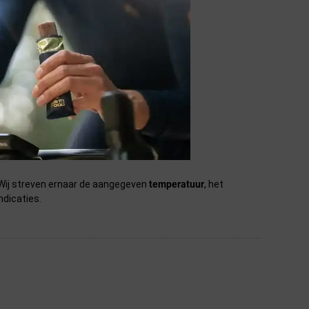
systeem te gaan.
n. Wij streven ernaar de aangegeven
temperatuur
, het
ndicaties.