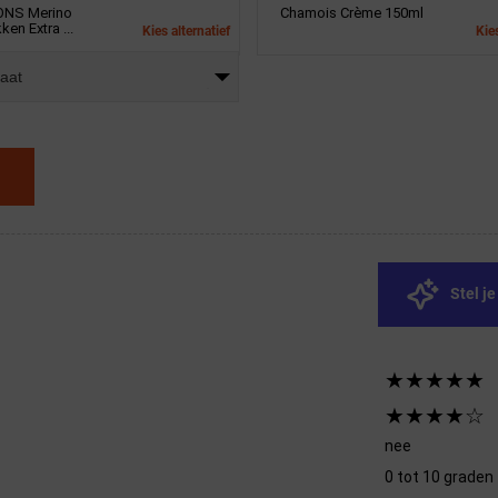
ONS Merino
Chamois Crème 150ml
ken Extra ...
Kies alternatief
Kies
maat
Stel j
★★★★★
★★★★☆
nee
0 tot 10 graden