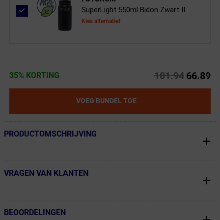
SuperLight 550ml Bidon Zwart II
Kies alternatief
101.94
66.89
35% KORTING
VOEG BUNDEL TOE
PRODUCTOMSCHRIJVING
← Terug naar productnavigatie
VRAGEN VAN KLANTEN
← Terug naar productnavigatie
BEOORDELINGEN
← Terug naar productnavigatie