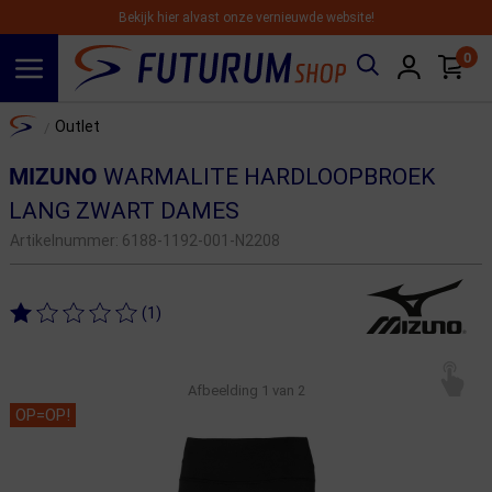
Bekijk hier alvast onze vernieuwde website!
0
Spring naar hoofdinhoud
Home
Outlet
/
MIZUNO
WARMALITE HARDLOOPBROEK
LANG ZWART DAMES
Artikelnummer:
6188-1192-001-N2208
(1)
Afbeelding
1
van 2
OP=OP!