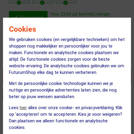
Voor 23:00 uur besteld, morgen
Op voorraad
bezorgd!
Cookies
We gebruiken cookies (en vergelijkbare technieken) om het
Adviesprijs
shoppen nog makkelijker en persoonlijker voor jou te
70.00
35.95
maken. Functionele en analytische cookies plaatsen we
altijd. De functionele cookies zorgen voor de beste
Inclusief BTW
website-ervaring. De analytische cookies gebruiken we om
FuturumShop elke dag te kunnen verbeteren.
VOEG TOE AAN WINKELWAGEN
Met de persoonlijke cookie technologie kunnen we je
nuttige en persoonlijke advertenties laten zien, die nog
Stel je productvragen aan onze AI assistent
beter op jouw wensen aansluiten.
Lees
hier
alles over onze cookie- en privacyverklaring. Klik
Gratis verzending vanaf €49
op 'accepteren' om te accepteren. Kies je voor weigeren?
Voor 23:00 uur besteld, morgen in huis
Dan plaatsen we alleen functionele en analytische
cookies.
365 dagen retourrecht