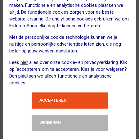
maken. Functionele en analytische cookies plaatsen we
altijd. De functionele cookies zorgen voor de beste
Adviesprijs
website-ervaring. De analytische cookies gebruiken we om
60.00
37.95
FuturumShop elke dag te kunnen verbeteren.
Inclusief BTW
Met de persoonlijke cookie technologie kunnen we je
nuttige en persoonlijke advertenties laten zien, die nog
beter op jouw wensen aansluiten.
Stel je productvragen aan onze AI assistent
Lees
hier
alles over onze cookie- en privacyverklaring. Klik
op 'accepteren' om te accepteren. Kies je voor weigeren?
ALTERNATIEVE PRODUCTEN
Dan plaatsen we alleen functionele en analytische
cookies.
ACCEPTEREN
WEIGEREN