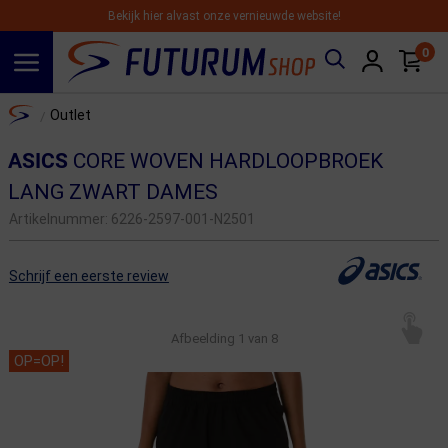
Bekijk hier alvast onze vernieuwde website!
0
Spring naar hoofdinhoud
Home
Outlet
/
ASICS
CORE WOVEN HARDLOOPBROEK
LANG ZWART DAMES
Artikelnummer:
6226-2597-001-N2501
Schrijf een eerste review
Afbeelding
1
van 8
OP=OP!