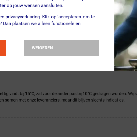
beter op jouw wensen aansluiten.
n privacyverklaring. Klik op 'accepteren' om te
? Dan plaatsen we alleen functionele en
rretjes. Klik hieronder op de eigenschap om naar de uitleg van dit systeem
WEIGEREN
prettig vindt bij 15°C, zal voor de ander pas bij 10°C gedragen worden. Wi
en samen met onze leveranciers, maar dit blijven slechts indicaties.