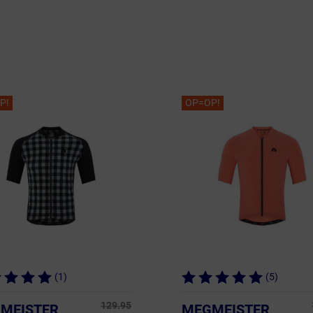
P!
OP=OP!
(1)
(5)
129.95
MEISTER
MEGMEISTER