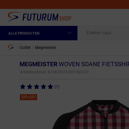
ALLE PRODUCTEN
Spring naar hoofdinhoud
Fietskleding Heren
Home
/
Outlet
/
Megmeister
Fietskleding Dames
MEGMEISTER
WOVEN SOANE FIETSSHI
Fietsonderdelen
Artikelnummer:
6748-0074-001-N2103
Fietselektronica
(1)
Fietsonderhoud
OP=OP!
Sportvoeding en Verzorging
Fietstassen & Rugzakken
Fietsendragers & Fietskoffers