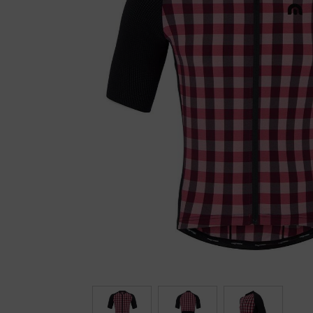
Fietstrainers
Hardlopen
Overige sporten & cadeaubon
Fietsen
Nieuw bij FuturumShop...