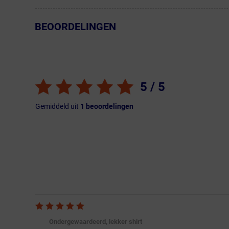
BEOORDELINGEN
← Terug naar productnavigatie
5
/ 5
Gemiddeld uit
1
beoordelingen
Ondergewaardeerd, lekker shirt