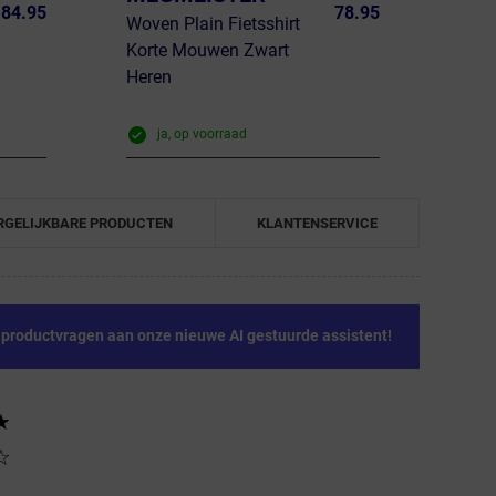
84.95
78.95
Woven Plain Fietsshirt
Korte Mouwen Zwart
Heren
ja, op voorraad
RGELIJKBARE PRODUCTEN
KLANTENSERVICE
e productvragen aan onze nieuwe AI gestuurde assistent!
★
☆