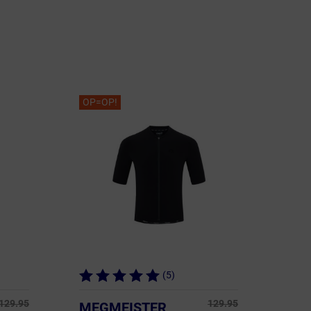
OP=OP!
(5)
129.95
129.95
MEGMEISTER