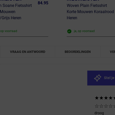
84.95
 Soane Fietsshirt
Woven Plain Fietsshirt
e Mouwen
Korte Mouwen Koraalrood
/Grijs Heren
Heren
, op voorraad
ja, op voorraad
VRAAG EN ANTWOORD
BEOORDELINGEN
VE
Stel j
★★★★
☆☆☆☆
droog