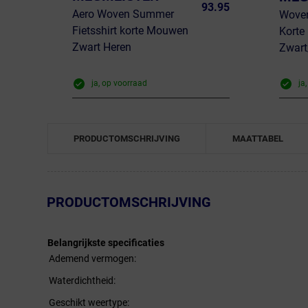
93.95
Aero Woven Summer
Woven
Fietsshirt korte Mouwen
Kort
Zwart Heren
Zwart
ja, op voorraad
ja
PRODUCTOMSCHRIJVING
MAATTABEL
← Terug naar productnavigatie
PRODUCTOMSCHRIJVING
Belangrijkste specificaties
Ademend vermogen:
Waterdichtheid:
Geschikt weertype: