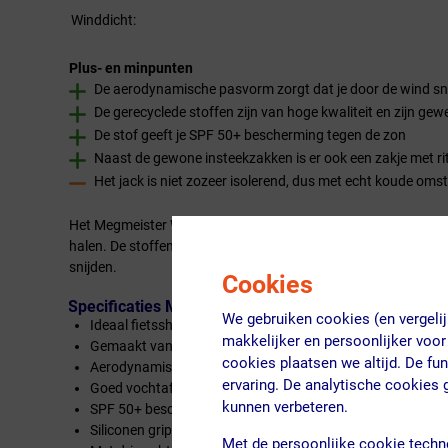
Winddicht:
Plus- en minpunten
De aerodynamische pasvorm zorgt dat je door de wind sni
De gerecyclede stoffen zijn van hoge kwaliteit en zijn gewev
De stof geeft je SPF 50+ bescherming tegen de zon
Naast de gewone insteekzakken is er ook een zakje met r
Het jack is niet zozeer isolerend, dus met echt koude oms
Het Megmeister Woven Soane Fietsshirt is ideaal in de zomer. H
halen. De stoffen zijn gemaakt van gerecyclede materialen die
snijden.
Cookies
Specificaties Megmeister Woven Soane Fietsshirt H
We gebruiken cookies (en vergeli
Ideaal fietsshirt voor in de zomer
makkelijker en persoonlijker voor
Gemaakt van gerecyclede materialen
cookies plaatsen we altijd. De fu
Aerodynamische pasvorm
ervaring. De analytische cookies
Goed vochtafvoerend vermogen
kunnen verbeteren.
SPF 50+ bescherming
Siliconen gripper houdt het shirt goed op zijn plek
Met de persoonlijke cookie techn