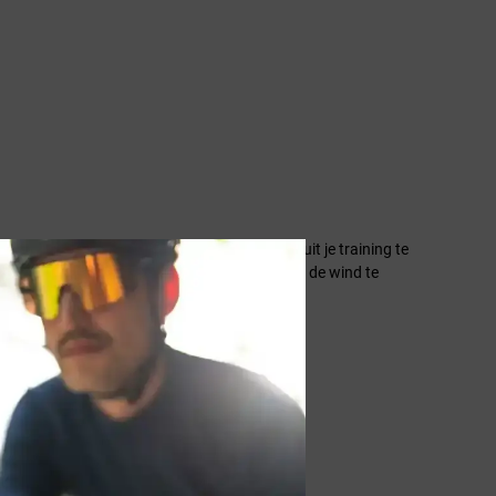
Daardoor houdt niets je meer tegen om alles uit je training te
ichaam op goede temperatuur te houden en door de wind te