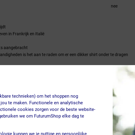
nee
jdt
en in Frankrijk en Italië
its aangebracht
tandigheden is het aan te raden om er een dikker shirt onder te dragen
et shirt heeft een nauwe sluiting en is gemaakt van ultralicht materiaal. 
 zijn geweven in Italië en Frankrijk. De stoffen zijn ontworpen om het l
eren
jkbare technieken) om het shoppen nog
 jou te maken. Functionele en analytische
nctionele cookies zorgen voor de beste website-
 gebruiken we om FuturumShop elke dag te
ologie kunnen we je nuttige en persoonlijke