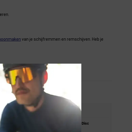
eren.
hoonmaken
van je schijfremmen en remschijven. Heb je
STEL JE VRAAG
Stel je vraag over de
Magura
MT Sport Disc
Voor/Achter Remset Zwart.