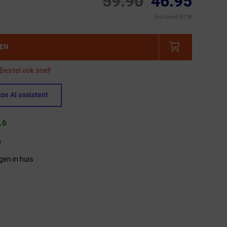
59.90
46.95
Inclusief BTW
GEN
Bestel ook snel!
ze AI assistent
.6
9
gen in huis