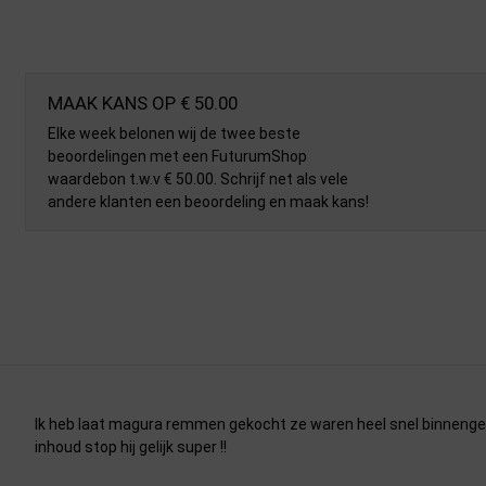
MAAK KANS OP € 50.00
Elke week belonen wij de twee beste
beoordelingen met een FuturumShop
waardebon t.w.v € 50.00. Schrijf net als vele
andere klanten een beoordeling en maak kans!
Ik heb laat magura remmen gekocht ze waren heel snel binnenge
inhoud stop hij gelijk super !!