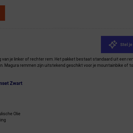
Stel j
van je linker of rechter rem. Het pakket bestaat standaard uit een re
en. Magura remmen zijn uitstekend geschikt voor je mountainbike of to
mset Zwart
lische Olie
ding