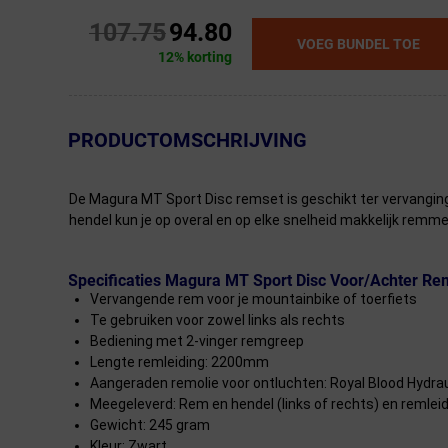
107.75
94.80
VOEG BUNDEL TOE
12% korting
← Terug naar productnavigatie
PRODUCTOMSCHRIJVING
De Magura MT Sport Disc remset is geschikt ter vervanging 
hendel kun je op overal en op elke snelheid makkelijk remm
Specificaties Magura MT Sport Disc Voor/Achter Re
Vervangende rem voor je mountainbike of toerfiets
Te gebruiken voor zowel links als rechts
Bediening met 2-vinger remgreep
Lengte remleiding: 2200mm
Aangeraden remolie voor ontluchten: Royal Blood Hydrau
Meegeleverd: Rem en hendel (links of rechts) en remlei
Gewicht: 245 gram
Kleur: Zwart