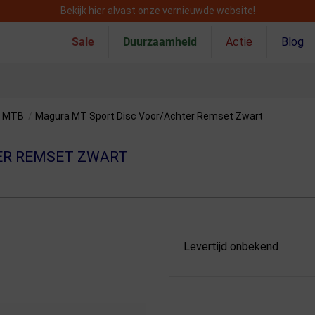
Bekijk hier alvast onze vernieuwde website!
Sale
Duurzaamheid
Actie
Blog
n MTB
/
Magura MT Sport Disc Voor/Achter Remset Zwart
ER REMSET ZWART
Levertijd onbekend