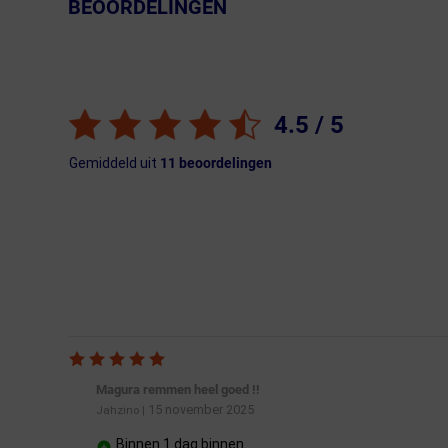
BEOORDELINGEN
← Terug naar productnavigatie
4.5
/ 5
Gemiddeld uit
11
beoordelingen
Magura remmen heel goed !!
15 november 2025
Jahzino
|
Binnen 1 dag binnen