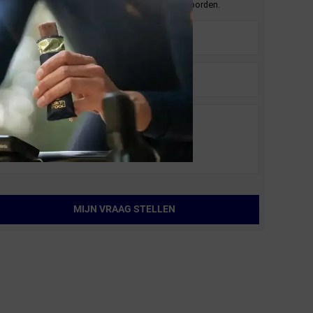
En wij zullen je zo spoedig mogelijk antwoorden.
MIJN VRAAG STELLEN