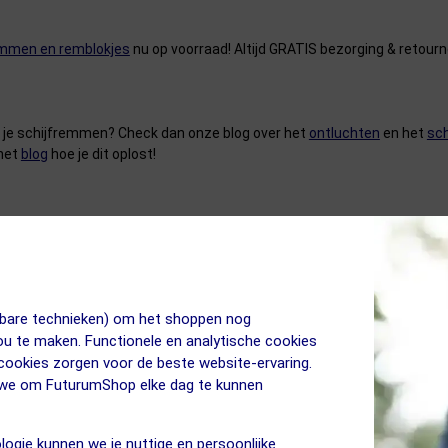
mmen en remblokjes
nu op voorraad! Altijd GRATIS bezorging & retourn
n je schijfremmen? Check dan onze blog over het
ontluchten
en het
sc
 het
blog
hoe je dit oplost!
jkbare technieken) om het shoppen nog
jou te maken. Functionele en analytische cookies
 cookies zorgen voor de beste website-ervaring.
n we om FuturumShop elke dag te kunnen
orig jaar gekocht maar vind hier precies de reserve
logie kunnen we je nuttige en persoonlijke