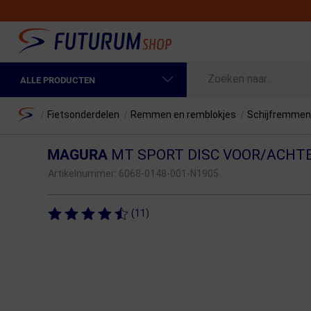
ALLE PRODUCTEN
Spring naar hoofdinhoud
Fietskleding Heren
Home
/
Fietsonderdelen
/
Remmen en remblokjes
/
Schijfremme
Fietskleding Dames
MAGURA
MT SPORT DISC VOOR/ACHT
Fietsonderdelen
Artikelnummer:
6068-0148-001-N1905
Fietselektronica
(11)
Fietsonderhoud
Sportvoeding en Verzorging
Fietstassen & Rugzakken
Fietsendragers & Fietskoffers