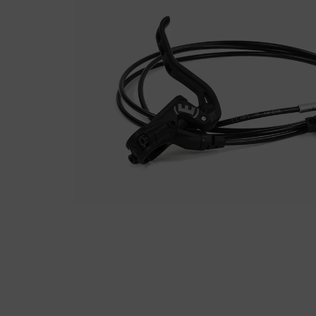
Fietstrainers
Hardlopen
Overige sporten & cadeaubon
Fietsen
Nieuw bij FuturumShop...
← Terug naar productnavigatie