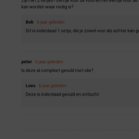
Zijn het 2 setjes? Eentje voor de voorrem en eentje voor de
kan worden waar nodig is?
Bob
6 jaar geleden
Dit is inderdaad 1 setje, die je zowel voor als achter kan 
peter
6 jaar geleden
Is deze al compleet gevuld met olie?
Loes
6 jaar geleden
Deze is inderdaad gevuld en ontlucht.