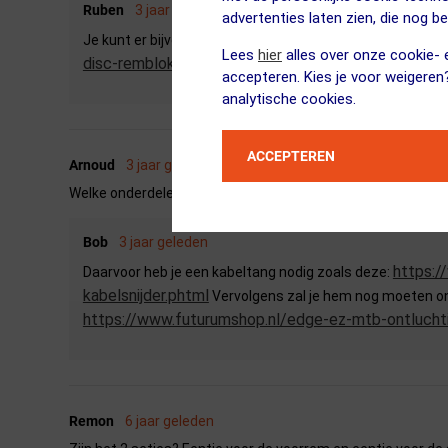
Ruben
3 jaar geleden
advertenties laten zien, die nog b
https:
Je kunt er bijvoorbeeld deze blokjes voor nemen:
Lees
hier
alles over onze cookie- e
disc-remblokken.phtml
accepteren. Kies je voor weigeren
analytische cookies.
ACCEPTEREN
Arnoud
3 jaar geleden
Welke onderdelen en gereedschap heb ik nodig om de kabel 
Bob
3 jaar geleden
https:/
Daarvoor heb je een kabeltang nodig zoals deze:
kabelsnijder.phtml
Vervolgens zal je hem nog moeten ont
https://www.futurumshop.nl/edge-ez-mtb-ontlucht
Remon
6 jaar geleden