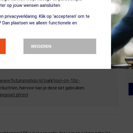
eter op jouw wensen aansluiten.
//www.futurumshop.nl/magura-7-r-race-mt-
n privacyverklaring. Klik op 'accepteren' om te
? Dan plaatsen we alleen functionele en
WEIGEREN
van deze set in te korten?
/www.futurumshop.nl/parktool-cn-10c-
luchten, hiervoor kan je deze set gebruiken:
ingsset.phtml