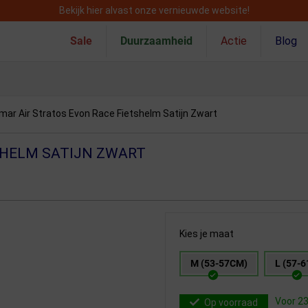
Bekijk hier alvast onze vernieuwde website!
Sale
Duurzaamheid
Actie
Blog
imar Air Stratos Evon Race Fietshelm Satijn Zwart
SHELM SATIJN ZWART
Kies je maat
M (53-57CM)
L (57-
Voor 23
Op voorraad