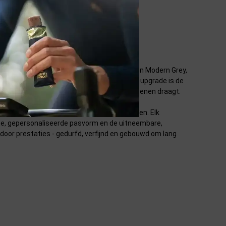
ie. De helm is afgewerkt in Graphite Black en Modern Grey,
n: regen, stof en modder. De belangrijkste upgrade is de
arste omstandigheden of wanneer je handschoenen draagt.
rne kanalen voor een optimale koeling zorgen. Elk
cte, gepersonaliseerde pasvorm en de uitneembare,
door prestaties - gedurfd, verfijnd en gebouwd om lang