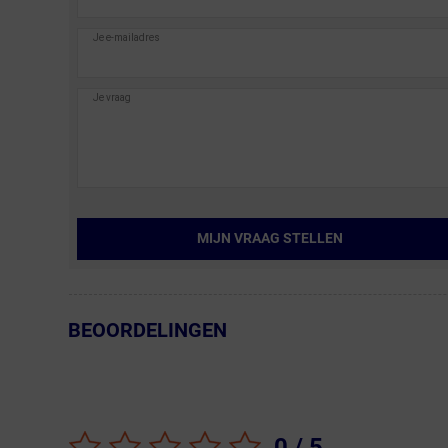
MIJN VRAAG STELLEN
BEOORDELINGEN
← Terug naar productnavigatie
0
/ 5