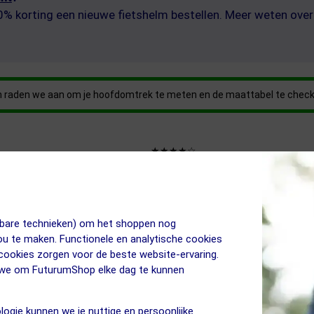
40% korting een nieuwe fietshelm bestellen. Meer weten ov
rom raden we aan om je hoofdomtrek te meten en de maattabel te chec
★★★★☆
Nee
260 gram
Magnetisch (Fidlock)
Race, Gravel
jkbare technieken) om het shoppen nog
Nee
jou te maken. Functionele en analytische cookies
Nee
 cookies zorgen voor de beste website-ervaring.
n we om FuturumShop elke dag te kunnen
logie kunnen we je nuttige en persoonlijke