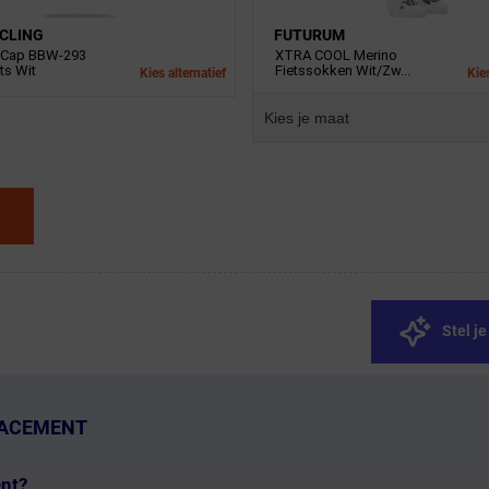
CLING
FUTURUM
tCap BBW-293
XTRA COOL Merino
s Wit
Fietssokken Wit/Zw...
Kies alternatief
Kies
Kies je maat
Stel j
LACEMENT
nt
?