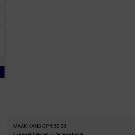
MAAK KANS OP € 50.00
Elke week belonen wij de twee beste