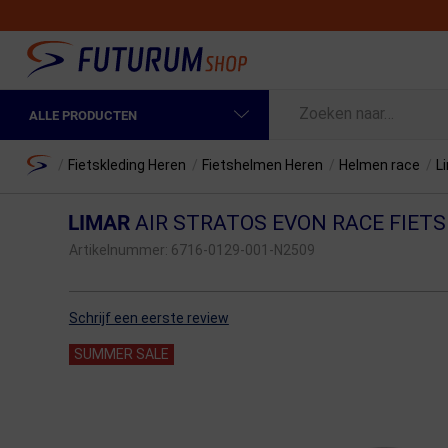
ALLE PRODUCTEN
Spring naar hoofdinhoud
Fietskleding Heren
Home
/
Fietskleding Heren
/
Fietshelmen Heren
/
Helmen race
/
L
Fietskleding Dames
LIMAR
AIR STRATOS EVON RACE FIET
Fietsonderdelen
Artikelnummer:
6716-0129-001-N2509
Fietselektronica
Schrijf een eerste review
Fietsonderhoud
SUMMER SALE
Sportvoeding en Verzorging
Fietstassen & Rugzakken
Fietsendragers & Fietskoffers