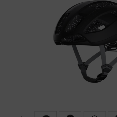
Fietstrainers
Hardlopen
Overige sporten & cadeaubon
Fietsen
Nieuw bij FuturumShop...