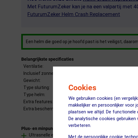
Met FuturumZeker kan je na een valpartij met 
FuturumZeker Helm Crash Replacement
Een helm die goed op je hoofd past is het veiligst, daa
Belangrijkste specificaties
Ventilatie:
Inclusief zonneklep:
Gewicht:
Cookies
Type sluiting:
Type helm:
We gebruiken cookies (en vergeli
Extra features:
makkelijker en persoonlijker voor 
Extra bescherming:
plaatsen we altijd. De functionele
De analytische cookies gebruike
verbeteren.
Plus- en minpunten
Ultrasnelle en veilige Fidlock magnetische sluiting
Met de persoonlijke cookie techno