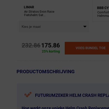
LIMAR
BBB CY
Air Stratos Evon Race
Comfor
Fietshelm Sat...
Helmmut
Kies je maat
232.86
175.86
VOEG BUNDEL TOE
25% korting
← Terug naar productnavigatie
PRODUCTOMSCHRIJVING
FUTURUMZEKER HELM CRASH REP
Hoe werkt onze unieke
Helm Crash Replaceme