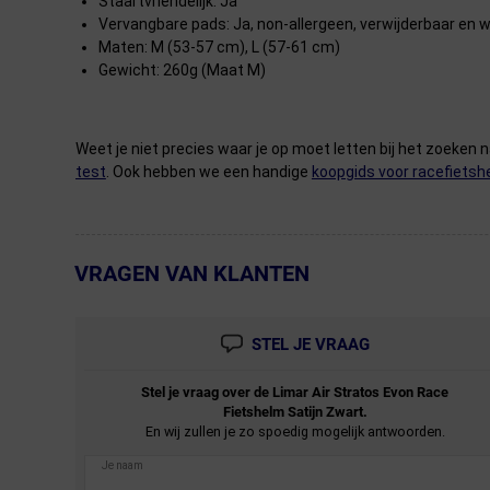
Staartvriendelijk: Ja
Vervangbare pads: Ja, non-allergeen, verwijderbaar en 
Maten: M (53-57 cm), L (57-61 cm)
Gewicht: 260g (Maat M)
Weet je niet precies waar je op moet letten bij het zoeken 
test
. Ook hebben we een handige
koopgids voor racefiets
VRAGEN VAN KLANTEN
← Terug naar productnavigatie
STEL JE VRAAG
Stel je vraag over de
Limar
Air Stratos Evon Race
Fietshelm Satijn Zwart.
En wij zullen je zo spoedig mogelijk antwoorden.