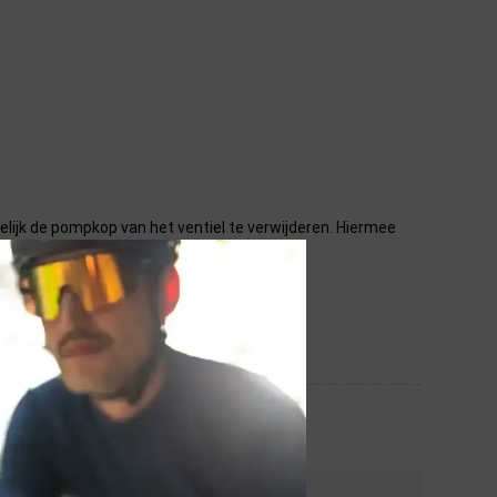
ijk de pompkop van het ventiel te verwijderen. Hiermee
appen.
STEL JE VRAAG