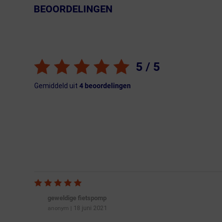
BEOORDELINGEN
← Terug naar productnavigatie
5
/ 5
Gemiddeld uit
4
beoordelingen
geweldige fietspomp
18 juni 2021
anonym
|