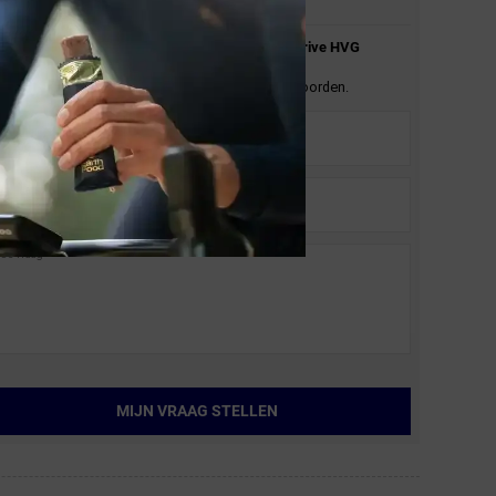
Stel je vraag over de
Lezyne
Micro Floor Drive HVG
Minipomp Zwart/Hi Gloss.
En wij zullen je zo spoedig mogelijk antwoorden.
MIJN VRAAG STELLEN