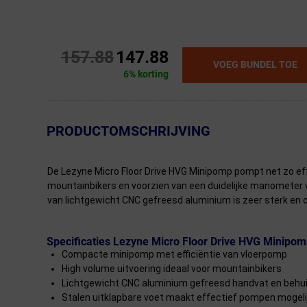
157.88
147.88
VOEG BUNDEL TOE
6% korting
← Terug naar productnavigatie
PRODUCTOMSCHRIJVING
De Lezyne Micro Floor Drive HVG Minipomp pompt net zo ef
mountainbikers en voorzien van een duidelijke manometer vo
van lichtgewicht CNC gefreesd aluminium is zeer sterk en o
Specificaties Lezyne Micro Floor Drive HVG Minipom
Compacte minipomp met efficiëntie van vloerpomp
High volume uitvoering ideaal voor mountainbikers
Lichtgewicht CNC aluminium gefreesd handvat en behu
Stalen uitklapbare voet maakt effectief pompen mogeli