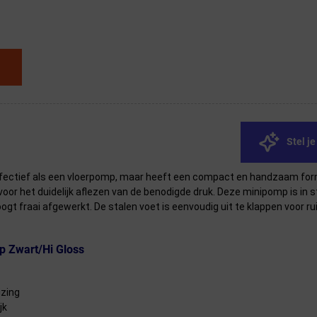
Stel j
fectief als een vloerpomp, maar heeft een compact en handzaam forma
or het duidelijk aflezen van de benodigde druk. Deze minipomp is in 
ogt fraai afgewerkt. De stalen voet is eenvoudig uit te klappen voor 
p Zwart/Hi Gloss
izing
jk