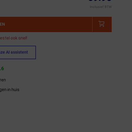
Inclusief BTW
GEN
estel ook snel!
ze AI assistent
.6
eren
gen in huis