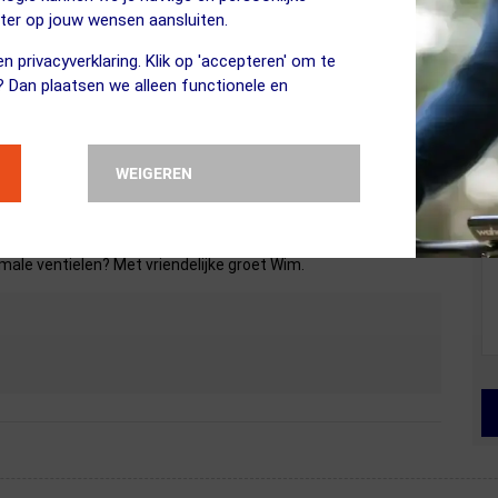
 is onbekend. Op de website van Lezyne zelf is deze pomp
eter op jouw wensen aansluiten.
n privacyverklaring. Klik op 'accepteren' om te
? Dan plaatsen we alleen functionele en
lpen aan een alternatief?
WEIGEREN
ale ventielen? Met vriendelijke groet Wim.