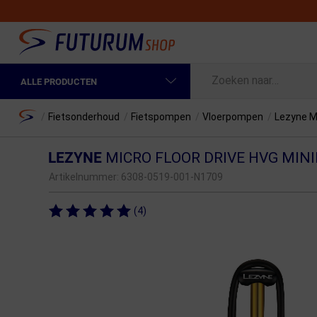
ALLE PRODUCTEN
Spring naar hoofdinhoud
Fietskleding Heren
Home
/
Fietsonderhoud
/
Fietspompen
/
Vloerpompen
/
Lezyne M
Fietskleding Dames
LEZYNE
MICRO FLOOR DRIVE HVG MIN
Fietsonderdelen
Artikelnummer:
6308-0519-001-N1709
Fietselektronica
(4)
Fietsonderhoud
Sportvoeding en Verzorging
Fietstassen & Rugzakken
Fietsendragers & Fietskoffers