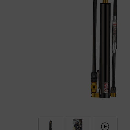
Fietstrainers
Hardlopen
Overige sporten & cadeaubon
Fietsen
Nieuw bij FuturumShop...
← Terug naar productnavigatie