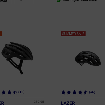
E
SUMMER SALE
(13)
(46)
259.95
ER
LAZER