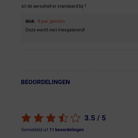
zit de aeroshell er standaard bij ?
Nick
4 jaar geleden
Deze wordt niet meegeleverd!
BEOORDELINGEN
← Terug naar productnavigatie
3.5
/ 5
Gemiddeld uit
11
beoordelingen