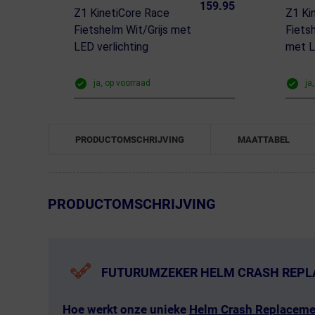
159.95
Z1 KinetiCore Race
Z1 Ki
Fietshelm Wit/Grijs met
Fiets
LED verlichting
met L
ja, op voorraad
ja
PRODUCTOMSCHRIJVING
MAATTABEL
← Terug naar productnavigatie
PRODUCTOMSCHRIJVING
FUTURUMZEKER HELM CRASH REP
Hoe werkt onze unieke
Helm Crash Replaceme