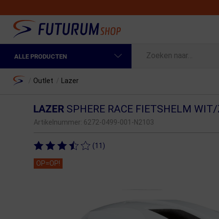
ALLE PRODUCTEN
Spring naar hoofdinhoud
Fietskleding Heren
Home
/
Outlet
/
Lazer
Fietskleding Dames
LAZER
SPHERE RACE FIETSHELM WIT
Fietsonderdelen
Artikelnummer:
6272-0499-001-N2103
Fietselektronica
(11)
Fietsonderhoud
OP=OP!
Sportvoeding en Verzorging
Fietstassen & Rugzakken
Fietsendragers & Fietskoffers