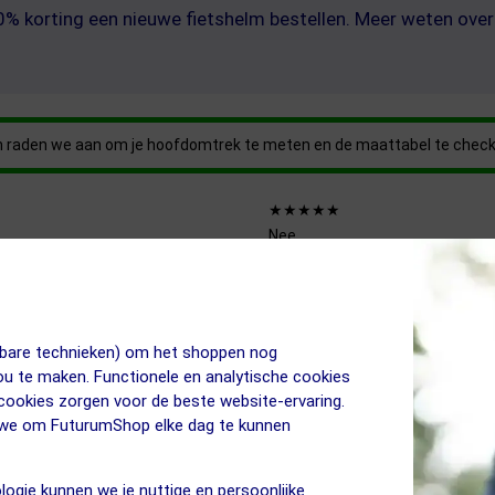
40% korting een nieuwe fietshelm bestellen. Meer weten ov
rom raden we aan om je hoofdomtrek te meten en de maattabel te chec
★★★★★
Nee
250 gram (maat S)
Gesp
Race
-
jkbare technieken) om het shoppen nog
Nee
jou te maken. Functionele en analytische cookies
 cookies zorgen voor de beste website-ervaring.
n we om FuturumShop elke dag te kunnen
anced Rollsys systeem
ouding
logie kunnen we je nuttige en persoonlijke