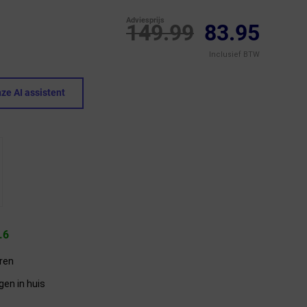
Adviesprijs
149.99
83.95
Inclusief BTW
ze AI assistent
.6
eren
gen in huis