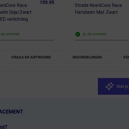
159.95
netiCore Race
Strada KinetiCore Race
helm Grijs/Zwart
Fietshelm Mat Zwart
ED verlichting
, op voorraad
ja, op voorraad
VRAAG EN ANTWOORD
BEOORDELINGEN
VE
Stel j
LACEMENT
nt
?