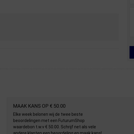
MAAK KANS OP € 50.00
Elke week belonen wij de twee beste
beoordelingen met een FuturumShop
waardebon t.w.v € 50.00. Schrijf net als vele
andere klanten een beoordeling en maak kans!