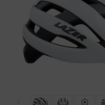
Fietstrainers
Hardlopen
Overige sporten & cadeaubon
Fietsen
Nieuw bij FuturumShop...