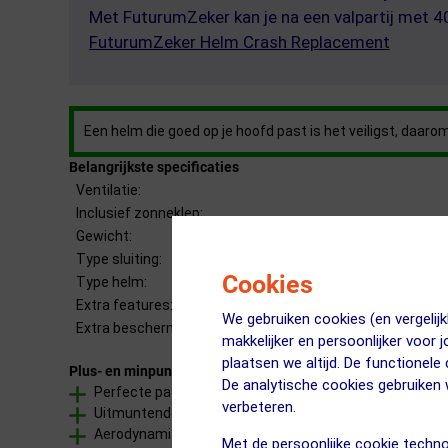
Met FuturumZeker kan je na een valpartij met 
FuturumZeker Helm Crash Replacement
Een helm die goed op je hoofd past is het veiligst, daa
Belangrijkste specificaties
Ventilatie:
Inclusief zonneklep:
Gewicht:
Type sluiting:
Cookies
Type helm:
Extra features:
We gebruiken cookies (en vergeli
Extra bescherming:
makkelijker en persoonlijker voor 
plaatsen we altijd. De functionele
Plus- en minpunten
De analytische cookies gebruike
Perfecte pasvorm zonder drukpunten dankzij het Adv
verbeteren.
Uitmuntende ventilatie, geoptimaliseerd voor de fietsh
Aerodynamisch ontwerp voor betere prestaties
Met de persoonlijke cookie techno