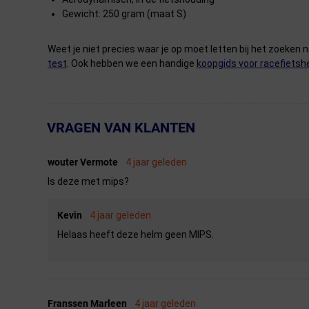
Gewicht: 250 gram (maat S)
Weet je niet precies waar je op moet letten bij het zoeken 
test
. Ook hebben we een handige
koopgids voor racefiets
VRAGEN VAN KLANTEN
← Terug naar productnavigatie
wouter Vermote
4 jaar geleden
Is deze met mips?
Kevin
4 jaar geleden
Helaas heeft deze helm geen MIPS.
Franssen Marleen
4 jaar geleden