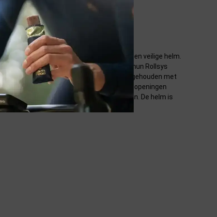
 voor een laag gewicht en uiteraard voor een veilige helm.
en val. Lazer maakt in de helm gebruik van hun Rollsys
misch geoptimaliseerd. Daarbij is rekening gehouden met
ptimaliseerd voor de ventilatie. De ventilatieopeningen
t je er perfect een bril in vast kunt klemmen. De helm is