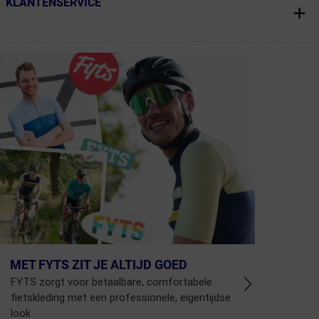
KLANTENSERVICE
← Terug naar productnavigatie
MET FYTS ZIT JE ALTIJD GOED
FYTS zorgt voor betaalbare, comfortabele
fietskleding met een professionele, eigentijdse
look