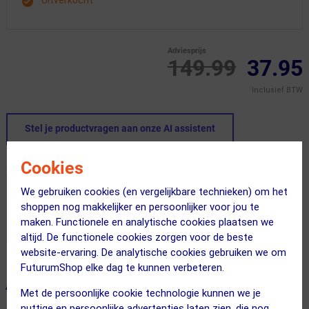
Uitverkocht
Adviesprijs
149.99
37.95
Inclusief BTW
Stel je productvragen aan onze AI assistent
Cookies
Dit product in andere versie
We gebruiken cookies (en vergelijkbare technieken) om het
shoppen nog makkelijker en persoonlijker voor jou te
maken. Functionele en analytische cookies plaatsen we
altijd. De functionele cookies zorgen voor de beste
website-ervaring. De analytische cookies gebruiken we om
FuturumShop elke dag te kunnen verbeteren.
ALTERNATIEVE PRODUCTEN
Met de persoonlijke cookie technologie kunnen we je
nuttige en persoonlijke advertenties laten zien, die nog