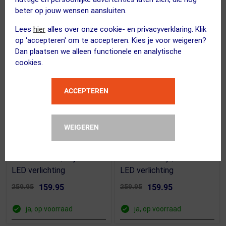
beter op jouw wensen aansluiten.
ACTIE
ACTIE
Lees
hier
alles over onze cookie- en privacyverklaring. Klik
op 'accepteren' om te accepteren. Kies je voor weigeren?
Dan plaatsen we alleen functionele en analytische
cookies.
ACCEPTEREN
(13)
(13)
WEIGEREN
LAZER
LAZER
Z1 KinetiCore Race
Z1 KinetiCore Race
Fietshelm Wit/Grijs met
Fietshelm Grijs/Zwart met
LED verlichting
LED verlichting
259.95
159.95
259.95
159.95
ja, op voorraad
ja, op voorraad