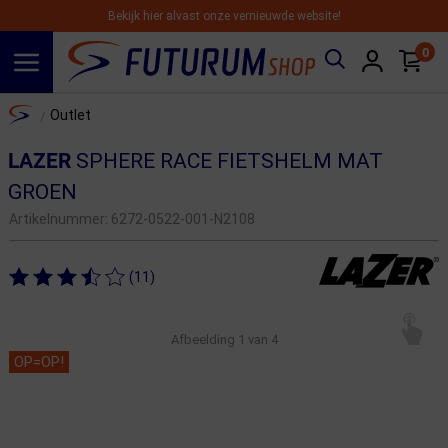
Bekijk hier alvast onze vernieuwde website!
0
Spring naar hoofdinhoud
Home
Outlet
/
LAZER
SPHERE RACE FIETSHELM MAT
GROEN
Artikelnummer:
6272-0522-001-N2108
(11)
Afbeelding
1
van 4
OP=OP!