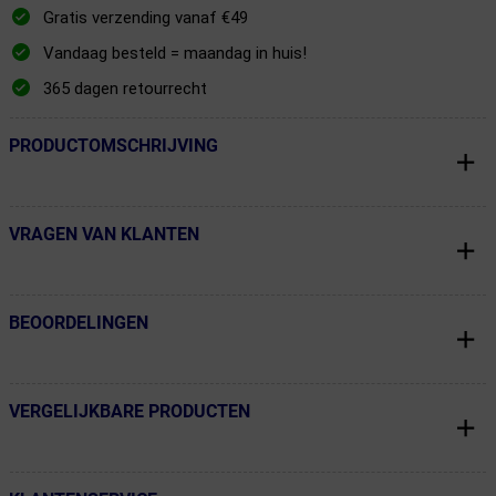
Gratis verzending vanaf €49
Vandaag besteld = maandag in huis!
365 dagen retourrecht
PRODUCTOMSCHRIJVING
← Terug naar productnavigatie
VRAGEN VAN KLANTEN
← Terug naar productnavigatie
BEOORDELINGEN
← Terug naar productnavigatie
VERGELIJKBARE PRODUCTEN
← Terug naar productnavigatie