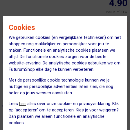
4.90
Inclusief BTW
Cookies
VOEG TOE AAN WINKELWAGEN
We gebruiken cookies (en vergelijkbare technieken) om het
Recent besteld door 20 klanten! Bestel ook snel!
shoppen nog makkelijker en persoonlijker voor jou te
maken. Functionele en analytische cookies plaatsen we
altijd. De functionele cookies zorgen voor de beste
Stel je productvragen aan onze AI assistent
website-ervaring. De analytische cookies gebruiken we om
FuturumShop elke dag te kunnen verbeteren.
Gratis verzending vanaf €49
Met de persoonlijke cookie technologie kunnen we je
Voor 23:00 uur besteld, morgen in huis
nuttige en persoonlijke advertenties laten zien, die nog
365 dagen retourrecht
beter op jouw wensen aansluiten.
Lees
hier
alles over onze cookie- en privacyverklaring. Klik
ONZE AANBEVOLEN COMBINATIE
← Terug naar productnavigatie
op 'accepteren' om te accepteren. Kies je voor weigeren?
Dan plaatsen we alleen functionele en analytische
cookies.