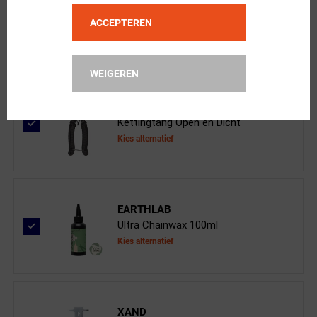
KMC
MissingLink 7/8-Speed Zilver
ACCEPTEREN
WEIGEREN
XAND
Kettingtang Open en Dicht
Kies alternatief
EARTHLAB
Ultra Chainwax 100ml
Kies alternatief
XAND