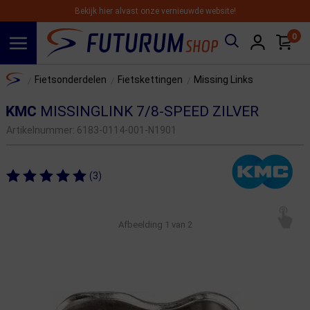
Bekijk hier alvast onze vernieuwde website!
0
Spring naar hoofdinhoud
Home
Fietsonderdelen
Fietskettingen
Missing Links
/
/
/
KMC
MISSINGLINK 7/8-SPEED ZILVER
Artikelnummer:
6183-0114-001-N1901
(3)
Afbeelding
1
van 2