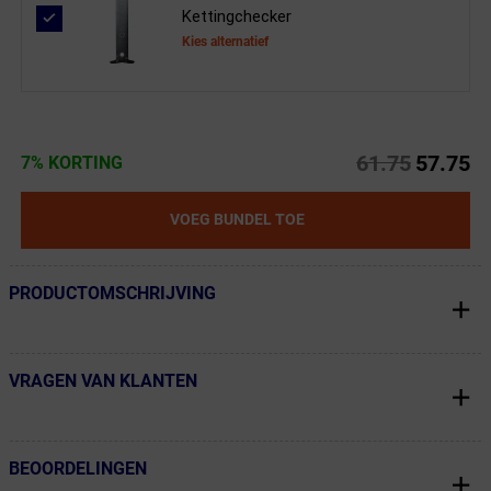
Kettingchecker
Kies alternatief
61.75
57.75
7% KORTING
VOEG BUNDEL TOE
PRODUCTOMSCHRIJVING
← Terug naar productnavigatie
VRAGEN VAN KLANTEN
← Terug naar productnavigatie
BEOORDELINGEN
← Terug naar productnavigatie