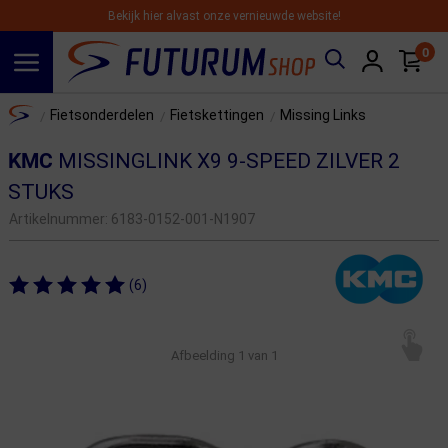
Bekijk hier alvast onze vernieuwde website!
0
Spring naar hoofdinhoud
Home
Fietsonderdelen
Fietskettingen
Missing Links
/
/
/
KMC
MISSINGLINK X9 9-SPEED ZILVER 2
STUKS
Artikelnummer:
6183-0152-001-N1907
(6)
Afbeelding
1
van 1