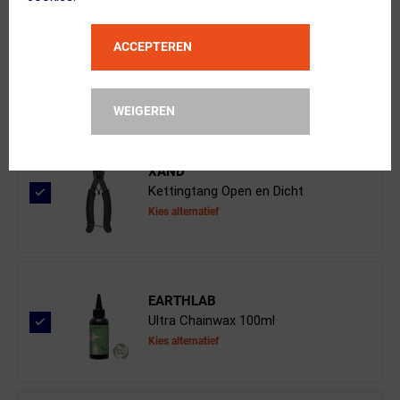
KMC
ACCEPTEREN
Missinglink X9 9-Speed Zilver 2 Stu...
WEIGEREN
XAND
Kettingtang Open en Dicht
Kies alternatief
EARTHLAB
Ultra Chainwax 100ml
Kies alternatief