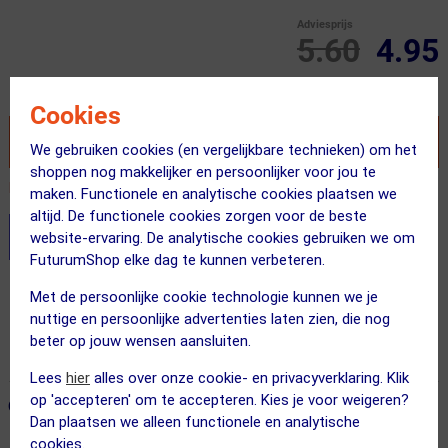
Adviesprijs
5.60
4.95
Inclusief BTW
Cookies
VOEG TOE AAN WINKELWAGEN
We gebruiken cookies (en vergelijkbare technieken) om het
shoppen nog makkelijker en persoonlijker voor jou te
Recent besteld door 69 klanten! Bestel ook snel!
maken. Functionele en analytische cookies plaatsen we
altijd. De functionele cookies zorgen voor de beste
Stel je productvragen aan onze AI assistent
website-ervaring. De analytische cookies gebruiken we om
FuturumShop elke dag te kunnen verbeteren.
Gratis verzending vanaf €49
Met de persoonlijke cookie technologie kunnen we je
nuttige en persoonlijke advertenties laten zien, die nog
Voor 23:00 uur besteld, morgen in huis
beter op jouw wensen aansluiten.
365 dagen retourrecht
Lees
hier
alles over onze cookie- en privacyverklaring. Klik
op 'accepteren' om te accepteren. Kies je voor weigeren?
ONZE AANBEVOLEN COMBINATIE
← Terug naar productnavigatie
Dan plaatsen we alleen functionele en analytische
cookies.