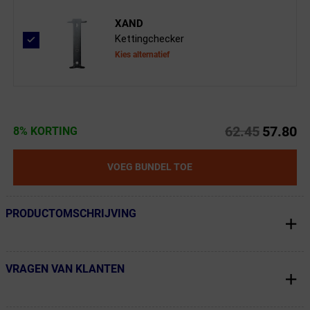
XAND
Kettingchecker
Kies alternatief
62.45
57.80
8% KORTING
VOEG BUNDEL TOE
PRODUCTOMSCHRIJVING
← Terug naar productnavigatie
VRAGEN VAN KLANTEN
← Terug naar productnavigatie