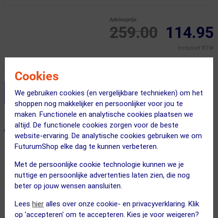
Adviesprijs
259.00
114.95
Inclusief BTW
Recent besteld door 4 klanten! Bestel ook snel!
Cookies
We gebruiken cookies (en vergelijkbare technieken) om het
Stel je productvragen aan onze AI assistent
shoppen nog makkelijker en persoonlijker voor jou te
maken. Functionele en analytische cookies plaatsen we
altijd. De functionele cookies zorgen voor de beste
ALTERNATIEVE PRODUCTEN
website-ervaring. De analytische cookies gebruiken we om
FuturumShop elke dag te kunnen verbeteren.
SUMMER SALE
Met de persoonlijke cookie technologie kunnen we je
nuttige en persoonlijke advertenties laten zien, die nog
beter op jouw wensen aansluiten.
Lees
hier
alles over onze cookie- en privacyverklaring. Klik
op 'accepteren' om te accepteren. Kies je voor weigeren?