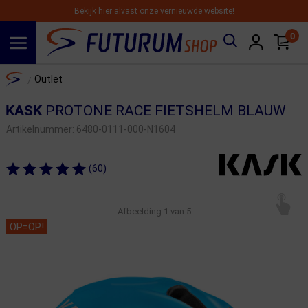
Bekijk hier alvast onze vernieuwde website!
0
Spring naar hoofdinhoud
Home
Outlet
/
KASK
PROTONE RACE FIETSHELM BLAUW
Artikelnummer:
6480-0111-000-N1604
(60)
Afbeelding
1
van 5
OP=OP!