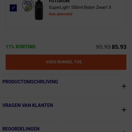
FUTURUM
SuperLight 550ml Bidon Zwart II
Kies alternatief
95.93
85.93
11% KORTING
VOEG BUNDEL TOE
PRODUCTOMSCHRIJVING
← Terug naar productnavigatie
VRAGEN VAN KLANTEN
← Terug naar productnavigatie
BEOORDELINGEN
← Terug naar productnavigatie