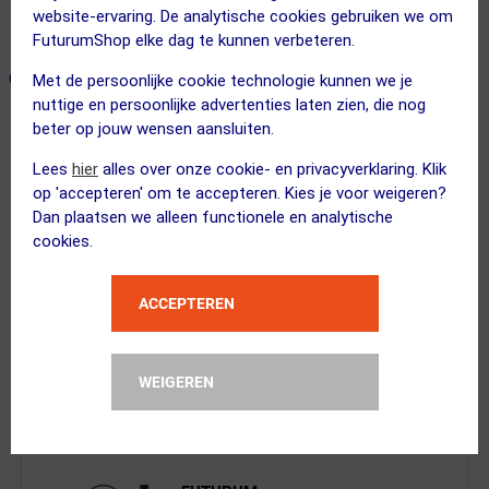
website-ervaring. De analytische cookies gebruiken we om
365 dagen retourrecht
FuturumShop elke dag te kunnen verbeteren.
ONZE AANBEVOLEN COMBINATIE
← Terug naar productnavigatie
Met de persoonlijke cookie technologie kunnen we je
nuttige en persoonlijke advertenties laten zien, die nog
beter op jouw wensen aansluiten.
JRC Components
Lees
hier
alles over onze cookie- en privacyverklaring. Klik
Out Front Stuurhouder Wahoo Zilver
op 'accepteren' om te accepteren. Kies je voor weigeren?
Dan plaatsen we alleen functionele en analytische
cookies.
ACCEPTEREN
EarthFood
High Energy Biologische Energiereep...
WEIGEREN
Kies alternatief