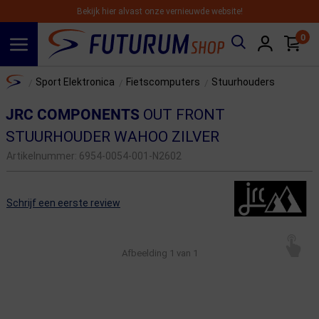
Bekijk hier alvast onze vernieuwde website!
0
Spring naar hoofdinhoud
Home
Sport Elektronica
Fietscomputers
Stuurhouders
/
/
/
JRC COMPONENTS
OUT FRONT
STUURHOUDER WAHOO ZILVER
Artikelnummer:
6954-0054-001-N2602
Schrijf een eerste review
Afbeelding
1
van 1