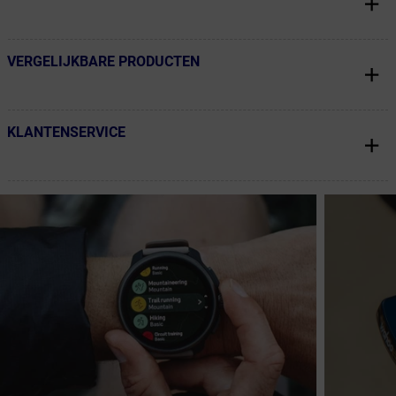
VERGELIJKBARE PRODUCTEN
← Terug naar productnavigatie
KLANTENSERVICE
← Terug naar productnavigatie