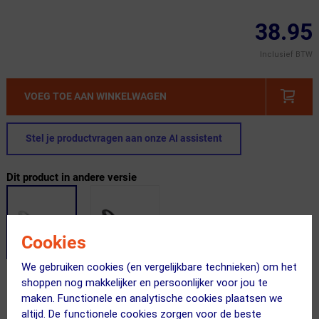
38.95
Inclusief BTW
VOEG TOE AAN WINKELWAGEN
Stel je productvragen aan onze AI assistent
Dit product in andere versie
Cookies
We gebruiken cookies (en vergelijkbare technieken) om het
shoppen nog makkelijker en persoonlijker voor jou te
Gratis verzending vanaf €49
maken. Functionele en analytische cookies plaatsen we
Voor 23:00 uur besteld, morgen in huis
altijd. De functionele cookies zorgen voor de beste