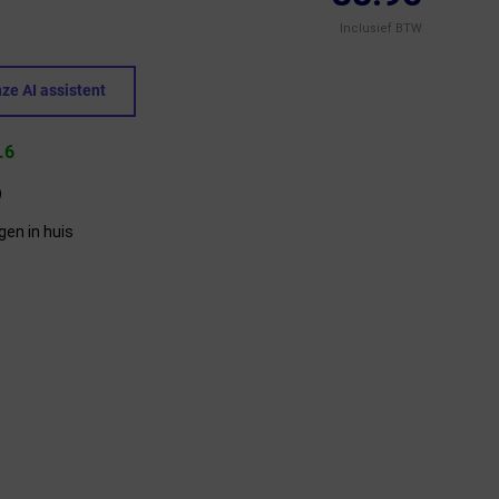
Inclusief BTW
ze AI assistent
.6
9
gen in huis