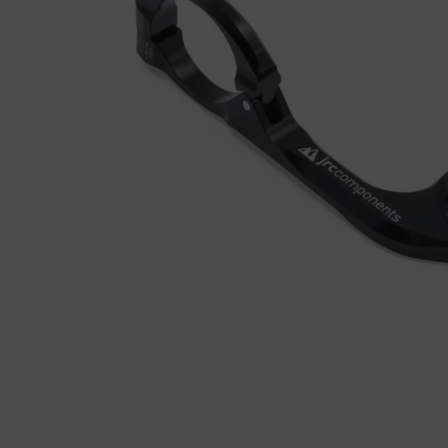
Fietstrainers
Hardlopen
Overige sporten & cadeaubon
Fietsen
Nieuw bij FuturumShop...