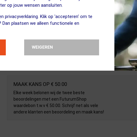
eter op jouw wensen aansluiten.
n privacyverklaring. Klik op 'accepteren' om te
? Dan plaatsen we alleen functionele en
WEIGEREN
MAAK KANS OP € 50.00
Elke week belonen wij de twee beste
beoordelingen met een FuturumShop
waardebon t.w.v € 50.00. Schrijf net als vele
andere klanten een beoordeling en maak kans!