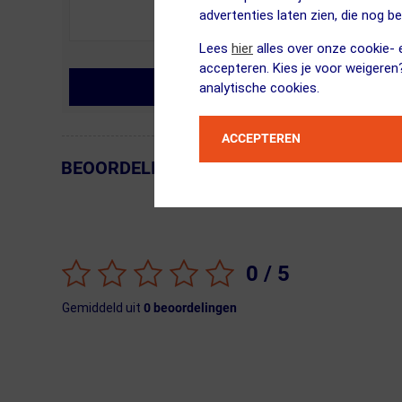
advertenties laten zien, die nog b
Lees
hier
alles over onze cookie- e
accepteren. Kies je voor weigeren
MIJN VRAAG STELLEN
analytische cookies.
ACCEPTEREN
BEOORDELINGEN
← Terug naar productnavigatie
0
/ 5
Gemiddeld uit
0
beoordelingen