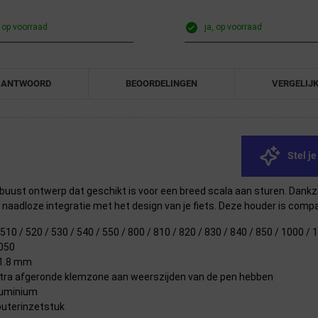
, op voorraad
ja, op voorraad
 ANTWOORD
BEOORDELINGEN
VERGELIJ
Stel j
buust ontwerp dat geschikt is voor een breed scala aan sturen. Dank
 naadloze integratie met het design van je fiets. Deze houder is comp
10 / 520 / 530 / 540 / 550 / 800 / 810 / 820 / 830 / 840 / 850 / 1000 / 1
1050
31.8 mm
tra afgeronde klemzone aan weerszijden van de pen hebben
luminium
mputerinzetstuk