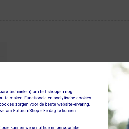
jkbare technieken) om het shoppen nog
jou te maken. Functionele en analytische cookies
 cookies zorgen voor de beste website-ervaring.
n we om FuturumShop elke dag te kunnen
logie kunnen we je nuttige en persoonlijke