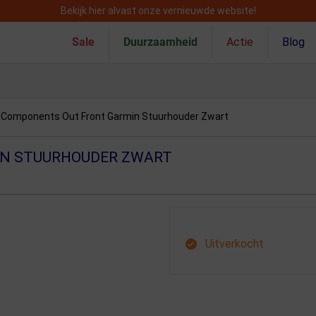
Bekijk hier alvast onze vernieuwde website!
Sale
Duurzaamheid
Actie
Blog
 Components Out Front Garmin Stuurhouder Zwart
IN STUURHOUDER ZWART
Uitverkocht