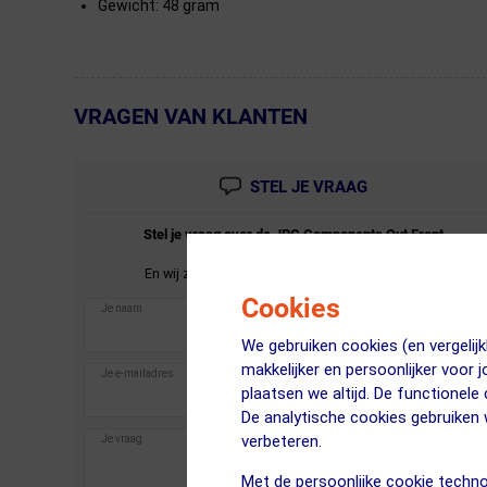
Gewicht: 48 gram
VRAGEN VAN KLANTEN
← Terug naar productnavigatie
STEL JE VRAAG
Stel je vraag over de
JRC Components
Out Front
Garmin Stuurhouder Zwart.
En wij zullen je zo spoedig mogelijk antwoorden.
Cookies
We gebruiken cookies (en vergeli
makkelijker en persoonlijker voor 
plaatsen we altijd. De functionele
De analytische cookies gebruike
verbeteren.
Met de persoonlijke cookie techno