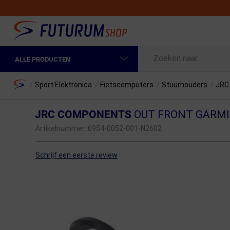
ALLE PRODUCTEN
Spring naar hoofdinhoud
Fietskleding Heren
Home
/
Sport Elektronica
/
Fietscomputers
/
Stuurhouders
/
JRC
Fietskleding Dames
JRC COMPONENTS
OUT FRONT GARM
Fietsonderdelen
Artikelnummer:
6954-0052-001-N2602
Fietselektronica
Schrijf een eerste review
Fietsonderhoud
Sportvoeding en Verzorging
Fietstassen & Rugzakken
Fietsendragers & Fietskoffers