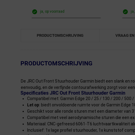
ja, op voorraad
ja
PRODUCTOMSCHRIJVING
VRAAG EN
← Terug naar productnavigatie
PRODUCTOMSCHRIJVING
De JRC Out Front Stuurhouder Garmin biedt een slank en ro
eenvoudig, en de verfijnde contourafwerking zorgt voor een
Specificaties JRC Out Front Stuurhouder Garmin
Compatibel met: Garmin Edge 20 / 25 / 130 / 200 / 500 / 5
Let op
: biedt onvoldoende ruimte voor de Garmin Edge 
Geschikt voor alle ronde sturen met een diameter van 
Compatibel met veel aerodynamische sturen die een ex
Materiaal: CNC-gefreesd 6061-T6 luchtvaartkwaliteit a
Inclusief: 1x lage profiel stuurhouder, 1x kunststof co