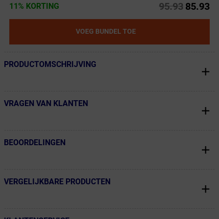
95.93
85.93
11% KORTING
VOEG BUNDEL TOE
PRODUCTOMSCHRIJVING
← Terug naar productnavigatie
VRAGEN VAN KLANTEN
← Terug naar productnavigatie
BEOORDELINGEN
← Terug naar productnavigatie
VERGELIJKBARE PRODUCTEN
← Terug naar productnavigatie