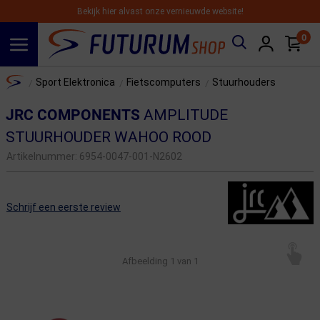
Bekijk hier alvast onze vernieuwde website!
0
Spring naar hoofdinhoud
Home
Sport Elektronica
Fietscomputers
Stuurhouders
/
/
/
JRC COMPONENTS
AMPLITUDE
STUURHOUDER WAHOO ROOD
Artikelnummer:
6954-0047-001-N2602
Schrijf een eerste review
Afbeelding
1
van 1