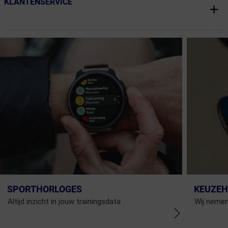
KLANTENSERVICE
← Terug naar productnavigatie
SPORTHORLOGES
KEUZEH
Altijd inzicht in jouw trainingsdata
Wij nemen