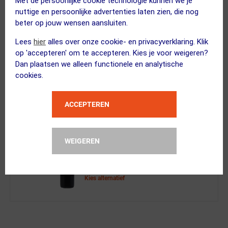
Met de persoonlijke cookie technologie kunnen we je
Amplitude Stuurhouder Wahoo Rood
nuttige en persoonlijke advertenties laten zien, die nog
beter op jouw wensen aansluiten.
Lees
hier
alles over onze cookie- en privacyverklaring. Klik
op 'accepteren' om te accepteren. Kies je voor weigeren?
Dan plaatsen we alleen functionele en analytische
cookies.
EarthFood
High Energy Biologische Energiereep...
ACCEPTEREN
Kies alternatief
WEIGEREN
FUTURUM
SuperLight 550ml Bidon Zwart II
Kies alternatief