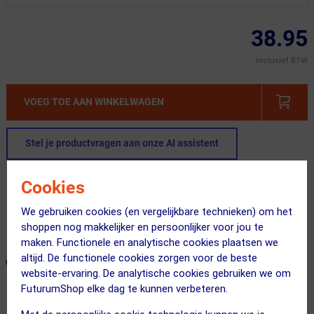
38.95
Inclusief BTW
VOEG TOE AAN WINKELWAGEN
Stel je productvragen aan onze AI assistent
Gratis verzending vanaf €49
Cookies
Voor 23:00 uur besteld, morgen in huis
We gebruiken cookies (en vergelijkbare technieken) om het
365 dagen retourrecht
shoppen nog makkelijker en persoonlijker voor jou te
maken. Functionele en analytische cookies plaatsen we
altijd. De functionele cookies zorgen voor de beste
ONZE AANBEVOLEN COMBINATIE
← Terug naar productnavigatie
website-ervaring. De analytische cookies gebruiken we om
FuturumShop elke dag te kunnen verbeteren.
JRC Components