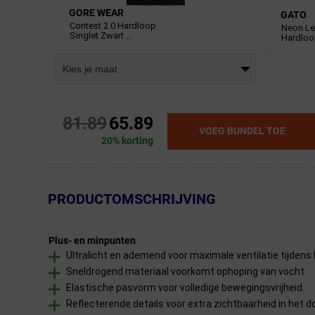
GORE WEAR
GATO
Contest 2.0 Hardloop
Neon L
Singlet Zwart ...
Hardlo
Kies je maat
81.89
65.89
VOEG BUNDEL TOE
20% korting
← Terug naar productnavigatie
PRODUCTOMSCHRIJVING
Plus- en minpunten
Ultralicht en ademend voor maximale ventilatie tijdens 
Sneldrogend materiaal voorkomt ophoping van vocht.
Elastische pasvorm voor volledige bewegingsvrijheid.
Reflecterende details voor extra zichtbaarheid in het d