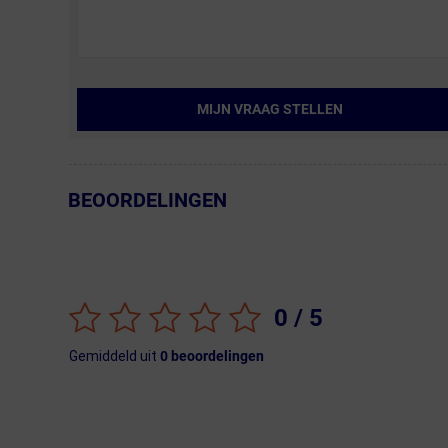
MIJN VRAAG STELLEN
BEOORDELINGEN
← Terug naar productnavigatie
0
/ 5
Gemiddeld uit
0
beoordelingen