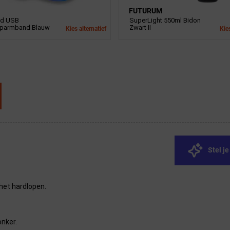
FUTURUM
ed USB
SuperLight 550ml Bidon
oparmband Blauw
Zwart II
Kies alternatief
Kies
Stel j
het hardlopen.
onker.