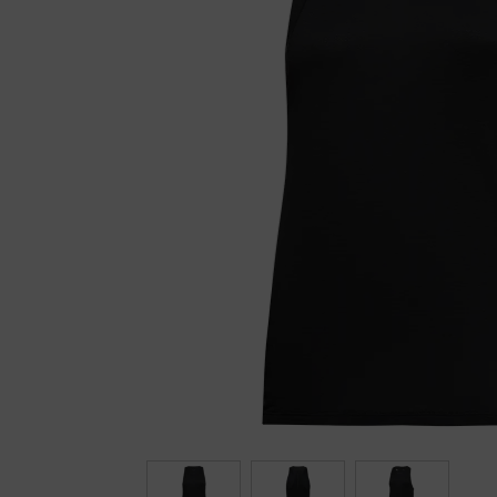
Fietstrainers
Hardlopen
Overige sporten & cadeaubon
Fietsen
Nieuw bij FuturumShop...