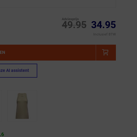
Adviesprijs
49.95
34.95
Inclusief BTW
GEN
ze AI assistent
.6