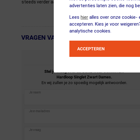
steeds verder aanscherpen om daarmee de impact op het m
advertenties laten zien, die nog b
Lees
hier
alles over onze cookie- e
accepteren. Kies je voor weigeren
analytische cookies.
VRAGEN VAN KLANTEN
← Terug naar productnavigatie
ACCEPTEREN
STEL JE VRAAG
Stel je vraag over de
GORE Wear
Contest 2.0
Hardloop Singlet Zwart Dames.
En wij zullen je zo spoedig mogelijk antwoorden.