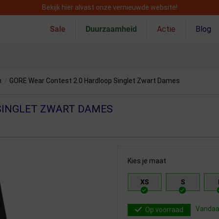
Bekijk hier alvast onze vernieuwde website!
Sale
Duurzaamheid
Actie
Blog
n
/
GORE Wear Contest 2.0 Hardloop Singlet Zwart Dames
SINGLET ZWART DAMES
Kies je maat
XS
S
Vandaag
Op voorraad