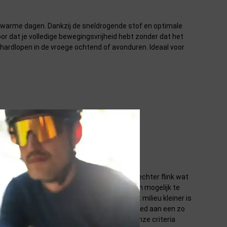
r warme dagen. Dankzij de sneldrogende stof en optimale
or dat je volledige bewegingsvrijheid hebt zonder dat het
t hardlopen in de vroege ochtend of avonduren. Ideaal voor
n genieten van onze mooie aarde. Daar is echter flink wat
lp om jou zonder extra moeite zo duurzaam mogelijk te
 aantal criteria waarbij de impact op het milieu kleiner is
tuurlijke materialen en is er aandacht besteed aan een zo
um te beperken. In de toekomst zullen we onze criteria