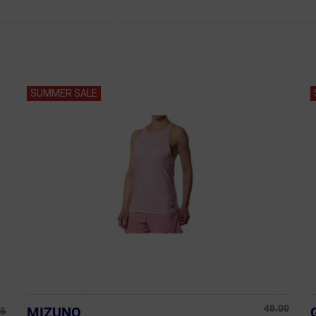
SUMMER SALE
48.00
MIZUNO
95