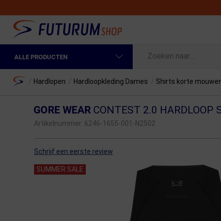
ALLE PRODUCTEN
Spring naar hoofdinhoud
Fietskleding Heren
Home
/
Hardlopen
/
Hardloopkleding Dames
/
Shirts korte mouwe
Fietskleding Dames
GORE WEAR
CONTEST 2.0 HARDLOOP 
Fietsonderdelen
Artikelnummer:
6246-1655-001-N2502
Fietselektronica
Schrijf een eerste review
Fietsonderhoud
SUMMER SALE
Sportvoeding en Verzorging
Fietstassen & Rugzakken
Fietsendragers & Fietskoffers