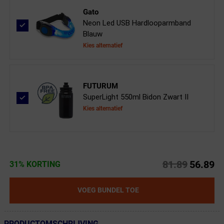
Gato
Neon Led USB Hardlooparmband
Blauw
Kies alternatief
FUTURUM
SuperLight 550ml Bidon Zwart II
Kies alternatief
81.89
56.89
31% KORTING
VOEG BUNDEL TOE
PRODUCTOMSCHRIJVING
← Terug naar productnavigatie