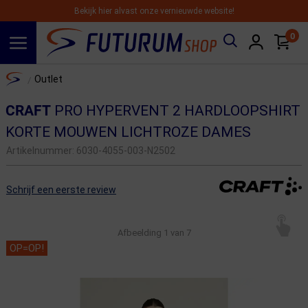
Bekijk hier alvast onze vernieuwde website!
0
Spring naar hoofdinhoud
Home
Outlet
/
CRAFT
PRO HYPERVENT 2 HARDLOOPSHIRT
KORTE MOUWEN LICHTROZE DAMES
Artikelnummer:
6030-4055-003-N2502
Schrijf een eerste review
Afbeelding
1
van 7
OP=OP!