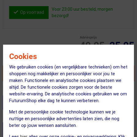
Voor 23:00 uur besteld, morgen
Op voorraad
bezorgd!
Adviesprijs
49.95
25.95
Cookies
Inclusief BTW
We gebruiken cookies (en vergelijkbare technieken) om het
VOEG TOE AAN WINKELWAGEN
shoppen nog makkelijker en persoonlijker voor jou te
maken. Functionele en analytische cookies plaatsen we
altijd. De functionele cookies zorgen voor de beste
Recent besteld door 2 klanten! Bestel ook snel!
website-ervaring. De analytische cookies gebruiken we om
FuturumShop elke dag te kunnen verbeteren.
Stel je productvragen aan onze AI assistent
Met de persoonlijke cookie technologie kunnen we je
nuttige en persoonlijke advertenties laten zien, die nog
Dit product in andere versie
beter op jouw wensen aansluiten.
Lees
hier
alles over onze cookie- en privacyverklaring. Klik