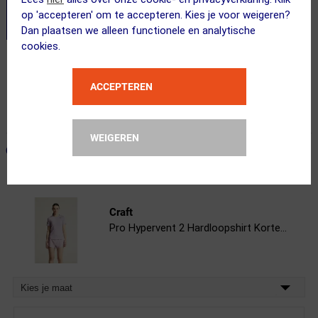
op 'accepteren' om te accepteren. Kies je voor weigeren?
Dan plaatsen we alleen functionele en analytische
cookies.
Gratis verzending vanaf €49
ACCEPTEREN
Voor 23:00 uur besteld, morgen in huis
365 dagen retourrecht
WEIGEREN
ONZE AANBEVOLEN COMBINATIE
← Terug naar productnavigatie
Craft
Pro Hypervent 2 Hardloopshirt Korte...
Kies je maat