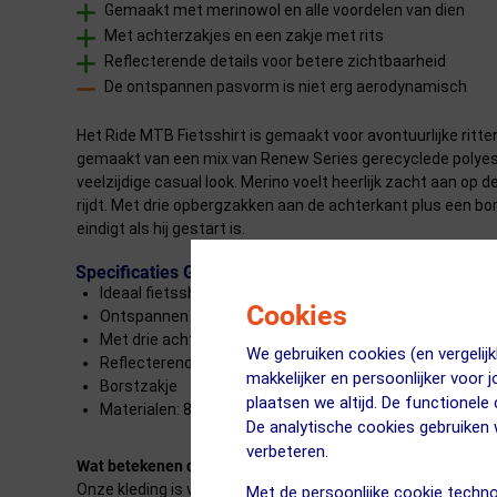
Gemaakt met merinowol en alle voordelen van dien
Met achterzakjes en een zakje met rits
Reflecterende details voor betere zichtbaarheid
De ontspannen pasvorm is niet erg aerodynamisch
Het Ride MTB Fietsshirt is gemaakt voor avontuurlijke ritt
gemaakt van een mix van Renew Series gerecyclede polyeste
veelzijdige casual look. Merino voelt heerlijk zacht aan op de
rijdt. Met drie opbergzakken aan de achterkant plus een borst
eindigt als hij gestart is.
Specificaties Giro Ride MTB Fietsshirt
Ideaal fietsshirt voor in de zomer
Cookies
Ontspannen pasvorm
Met drie achterzakken, plus ritszakje
We gebruiken cookies (en vergeli
Reflecterende elementen
makkelijker en persoonlijker voor 
Borstzakje
plaatsen we altijd. De functionele
Materialen: 84% polyester, 11% merino wol, 5% elastaan
De analytische cookies gebruike
verbeteren.
Wat betekenen die sterretjes precies?
Onze kleding is voorzien van een classificatiesysteem met 
Met de persoonlijke cookie techno