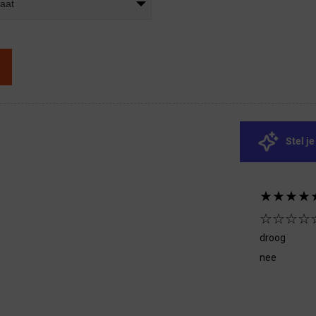
maat
Stel j
★★★★
☆☆☆☆
droog
nee