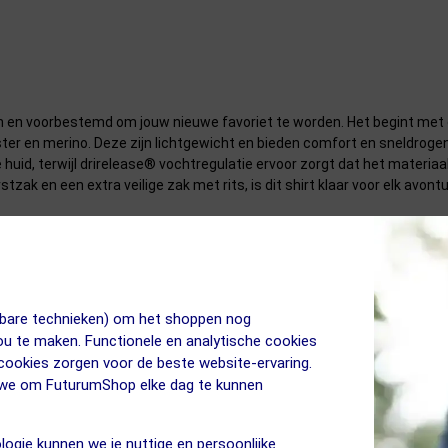
en en voorbestemd om jouw nieuwe favoriet te worden. Het begint met e
r en merino. Deze zijn lichtgewicht en bieden comfort en sneldrogen
 huid, terwijl drirelease® vochtregulatie ervoor zorgt dat het materiaal dr
zak en een extra veilige zak met rits, is dit shirt klaar voor elk avontuu
jkbare technieken) om het shoppen nog
jou te maken. Functionele en analytische cookies
 cookies zorgen voor de beste website-ervaring.
n we om FuturumShop elke dag te kunnen
sterretjes. Klik hieronder op de eigenschap om naar de uitleg van dit 
logie kunnen we je nuttige en persoonlijke