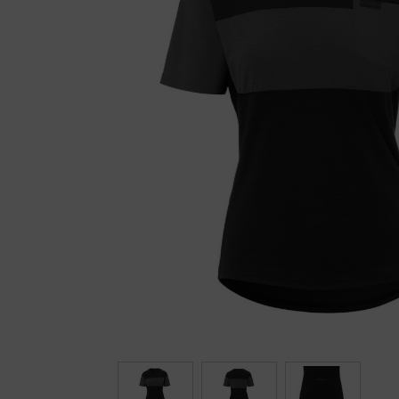
Fietstrainers
Hardlopen
Overige sporten & cadeaubon
Fietsen
Nieuw bij FuturumShop...
← Terug naar productnavigatie