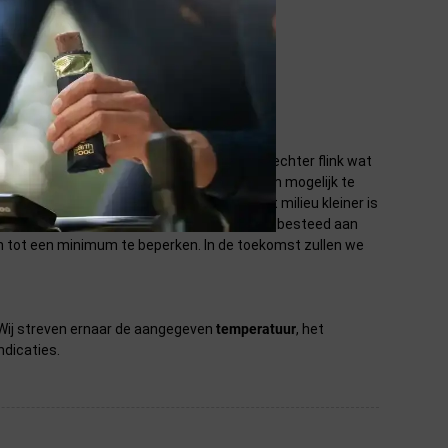
n genieten van onze mooie aarde. Daar is echter flink wat
lp om jou zonder extra moeite zo duurzaam mogelijk te
 aantal criteria waarbij de impact op het milieu kleiner is
 of natuurlijke materialen en is er aandacht besteed aan
en tot een minimum te beperken. In de toekomst zullen we
n. Wij streven ernaar de aangegeven
temperatuur
, het
ndicaties.