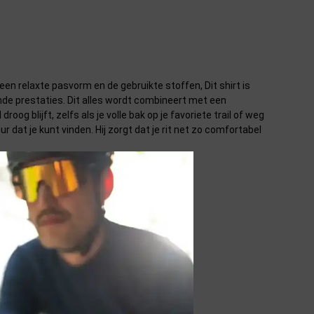
en relaxte pasvorm en de gebruikte stoffen, Dit shirt is
de prestaties. Dit alles wordt combineert met een
oog blijft, zelfs als je volle bak op je favoriete trail of weg
r dat je kunt vinden. Hij zorgt dat je rit net zo comfortabel
systeem te gaan.