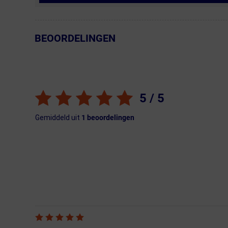
BEOORDELINGEN
← Terug naar productnavigatie
5
/ 5
Gemiddeld uit
1
beoordelingen