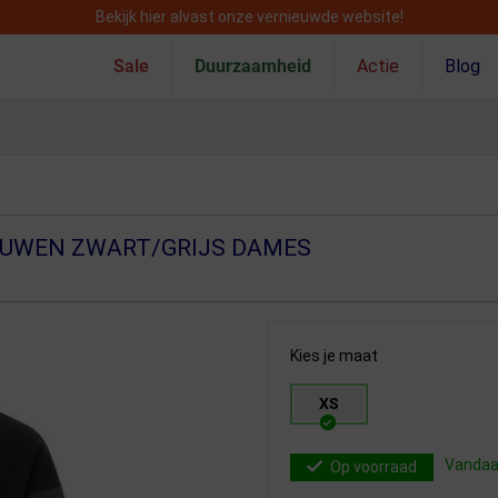
Bekijk hier alvast onze vernieuwde website!
Sale
Duurzaamheid
Actie
Blog
OUWEN ZWART/GRIJS DAMES
Kies je maat
XS
Vandaag
Op voorraad