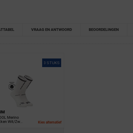
TTABEL
VRAAG EN ANTWOORD
BEOORDELINGEN
3 STUKS
UM
OOL Merino
ken Wit/Zw...
Kies alternatief