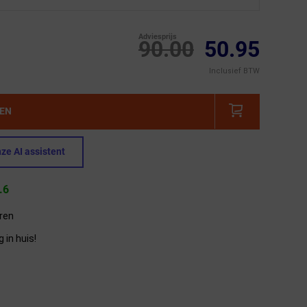
Adviesprijs
90.00
50.95
Inclusief BTW
GEN
ze AI assistent
.6
eren
in huis!