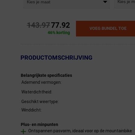
Kies je 
Kies je maat
143.97
77.92
VOEG BUNDEL TOE
46% korting
← Terug naar productnavigatie
PRODUCTOMSCHRIJVING
Belangrijkste specificaties
Ademend vermogen:
Waterdichtheid:
Geschikt weertype:
Winddicht:
Plus- en minpunten
Ontspannen pasvorm, ideaal voor op de mountainbike