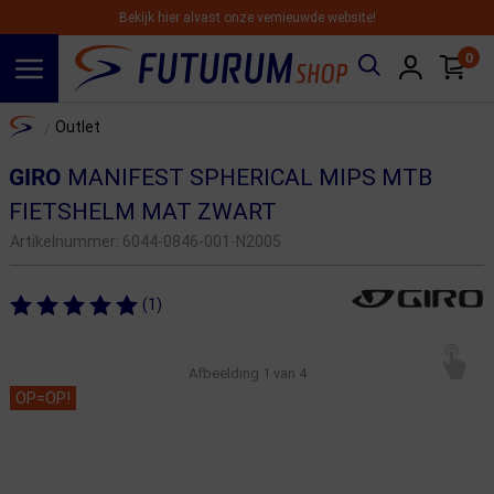
Bekijk hier alvast onze vernieuwde website!
0
Spring naar hoofdinhoud
Home
Outlet
/
GIRO
MANIFEST SPHERICAL MIPS MTB
FIETSHELM MAT ZWART
Artikelnummer:
6044-0846-001-N2005
(1)
Afbeelding
1
van 4
OP=OP!