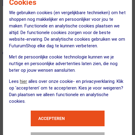
Cookies
We gebruiken cookies (en vergelijkbare technieken) om het
Gratis bezorging & retourneren
shoppen nog makkelijker en persoonlijker voor jou te
maken. Functionele en analytische cookies plaatsen we
Voor 23:00 uur besteld, morgen in huis
altijd. De functionele cookies zorgen voor de beste
365 dagen retourrecht
website-ervaring. De analytische cookies gebruiken we om
FuturumShop elke dag te kunnen verbeteren.
ONZE AANBEVOLEN COMBINATIE
← Terug naar productnavigatie
Met de persoonlijke cookie technologie kunnen we je
nuttige en persoonlijke advertenties laten zien, die nog
beter op jouw wensen aansluiten.
Giro
Lees
hier
alles over onze cookie- en privacyverklaring. Klik
Manifest Spherical MIPS MTB Fietshe...
op 'accepteren' om te accepteren. Kies je voor weigeren?
Dan plaatsen we alleen functionele en analytische
cookies.
ACCEPTEREN
BBB Cycling
ComfortCap BBW-293 Helmmuts Wit