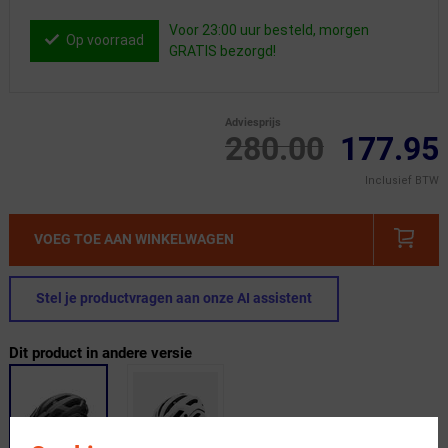
Voor 23:00 uur besteld, morgen
Op voorraad
GRATIS bezorgd!
Adviesprijs
280.00
177.95
Inclusief BTW
VOEG TOE AAN WINKELWAGEN
Stel je productvragen aan onze AI assistent
Dit product in andere versie