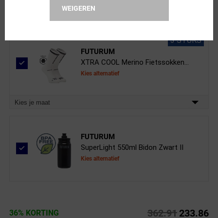
Kies alternatief
WEIGEREN
3 STUKS
FUTURUM
XTRA COOL Merino Fietssokken...
Kies alternatief
Kies je maat
FUTURUM
SuperLight 550ml Bidon Zwart II
Kies alternatief
362.91
233.86
36% KORTING