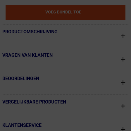
VOEG BUNDEL TOE
PRODUCTOMSCHRIJVING
← Terug naar productnavigatie
VRAGEN VAN KLANTEN
← Terug naar productnavigatie
BEOORDELINGEN
← Terug naar productnavigatie
VERGELIJKBARE PRODUCTEN
← Terug naar productnavigatie
KLANTENSERVICE
← Terug naar productnavigatie