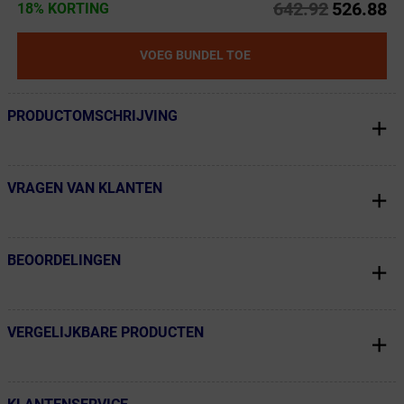
642.92
526.88
18% KORTING
VOEG BUNDEL TOE
PRODUCTOMSCHRIJVING
← Terug naar productnavigatie
VRAGEN VAN KLANTEN
← Terug naar productnavigatie
BEOORDELINGEN
← Terug naar productnavigatie
VERGELIJKBARE PRODUCTEN
← Terug naar productnavigatie
← Terug naar productnavigatie