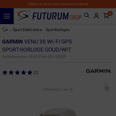
Bekijk hier alvast onze vernieuwde website!
0
Spring naar hoofdinhoud
Home
Sport Elektronica
Sporthorloges
/
/
GARMIN
VENU 3S WI-FI GPS
SPORTHORLOGE GOUD/WIT
Artikelnummer:
6042-0946-001-N2309
(2)
Afbeelding
1
van 12