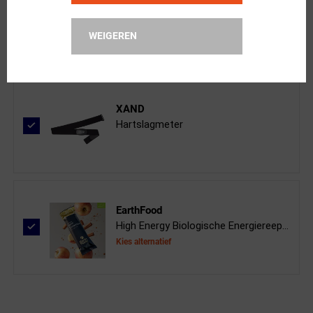
FuturumShop
5 jaar garantie Garmin
WEIGEREN
XAND
Hartslagmeter
EarthFood
High Energy Biologische Energiereep...
Kies alternatief