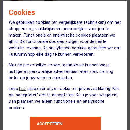
Cookies
We gebruiken cookies (en vergelijkbare technieken) om het
shoppen nog makkelijker en persoonlijker voor jou te
Gratis bezorging & retourneren
maken. Functionele en analytische cookies plaatsen we
altijd. De functionele cookies zorgen voor de beste
Voor 23:00 uur besteld, morgen in huis
website-ervaring. De analytische cookies gebruiken we om
365 dagen retourrecht
FuturumShop elke dag te kunnen verbeteren.
Met de persoonlijke cookie technologie kunnen we je
ONZE AANBEVOLEN COMBINATIE
← Terug naar productnavigatie
nuttige en persoonlijke advertenties laten zien, die nog
beter op jouw wensen aansluiten.
Garmin
Lees
hier
alles over onze cookie- en privacyverklaring. Klik
Venu 3S Wi-Fi GPS Sporthorloge Goud...
op 'accepteren' om te accepteren. Kies je voor weigeren?
Dan plaatsen we alleen functionele en analytische
cookies.
ACCEPTEREN