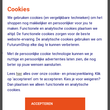
Cookies
We gebruiken cookies (en vergelijkbare technieken) om het
shoppen nog makkelijker en persoonlijker voor jou te
Gratis verzending vanaf €49
maken. Functionele en analytische cookies plaatsen we
Voor 23:00 uur besteld, morgen in huis
altijd. De functionele cookies zorgen voor de beste
website-ervaring. De analytische cookies gebruiken we om
365 dagen retourrecht
FuturumShop elke dag te kunnen verbeteren.
ONZE AANBEVOLEN COMBINATIE
← Terug naar productnavigatie
Met de persoonlijke cookie technologie kunnen we je
nuttige en persoonlijke advertenties laten zien, die nog
beter op jouw wensen aansluiten.
Garmin
Lees
hier
alles over onze cookie- en privacyverklaring. Klik
Siliconenhoes Edge 1050-serie Rood
op 'accepteren' om te accepteren. Kies je voor weigeren?
Dan plaatsen we alleen functionele en analytische
cookies.
ACCEPTEREN