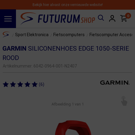
Bekijk hier alvast onze vernieuwde website!
0
Spring naar hoofdinhoud
Home
Sport Elektronica
Fietscomputers
Fietscomputer Access
/
/
/
GARMIN
SILICONENHOES EDGE 1050-SERIE
ROOD
Artikelnummer:
6042-0964-001-N2407
(6)
Afbeelding
1
van 1