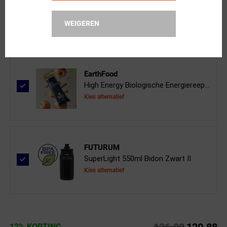
XAND
Hartslagmeter
WEIGEREN
EarthFood
High Energy Biologische Energiereep...
Kies alternatief
FUTURUM
SuperLight 550ml Bidon Zwart II
Kies alternatief
136.88
120.88
12% KORTING