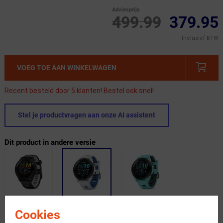
Adviesprijs
499.99
379.95
Inclusief BTW
VOEG TOE AAN WINKELWAGEN
Recent besteld door 5 klanten! Bestel ook snel!
Stel je productvragen aan onze AI assistent
Dit product in andere versie
Cookies
Gratis bezorging & retourneren