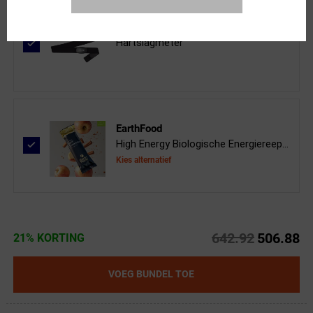
XAND
Hartslagmeter
EarthFood
High Energy Biologische Energiereep...
Kies alternatief
642.92
506.88
21% KORTING
VOEG BUNDEL TOE