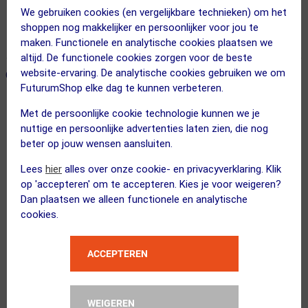
We gebruiken cookies (en vergelijkbare technieken) om het
Voor 23:00 uur besteld, morgen in huis
shoppen nog makkelijker en persoonlijker voor jou te
365 dagen retourrecht
maken. Functionele en analytische cookies plaatsen we
altijd. De functionele cookies zorgen voor de beste
website-ervaring. De analytische cookies gebruiken we om
ONZE AANBEVOLEN COMBINATIE
← Terug naar productnavigatie
FuturumShop elke dag te kunnen verbeteren.
Met de persoonlijke cookie technologie kunnen we je
Garmin
nuttige en persoonlijke advertenties laten zien, die nog
Forerunner 265 GPS Sporthorloge Wit
beter op jouw wensen aansluiten.
Lees
hier
alles over onze cookie- en privacyverklaring. Klik
op 'accepteren' om te accepteren. Kies je voor weigeren?
Dan plaatsen we alleen functionele en analytische
cookies.
FuturumShop
5 jaar garantie Garmin
ACCEPTEREN
WEIGEREN