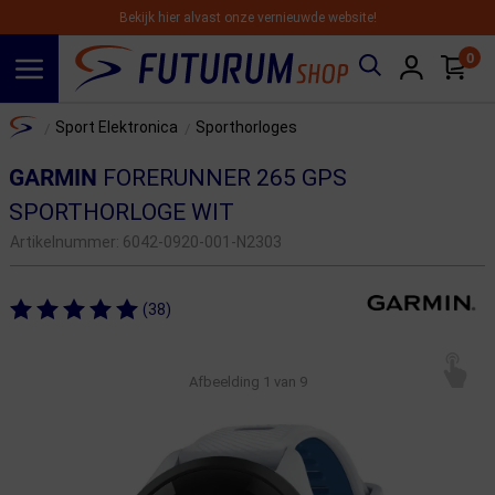
Bekijk hier alvast onze vernieuwde website!
0
Spring naar hoofdinhoud
Home
Sport Elektronica
Sporthorloges
/
/
GARMIN
FORERUNNER 265 GPS
SPORTHORLOGE WIT
Artikelnummer:
6042-0920-001-N2303
(38)
Afbeelding
1
van 9