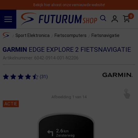
Bekijk hier alvast onze vernieuwde website!
0
Spring naar hoofdinhoud
Home
Sport Elektronica
Fietscomputers
Fietsnavigatie
/
/
/
GARMIN
EDGE EXPLORE 2 FIETSNAVIGATIE
Artikelnummer:
6042-0914-001-N2206
(31)
Afbeelding
1
van 14
ACTIE