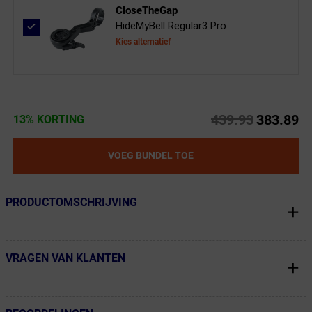
CloseTheGap
HideMyBell Regular3 Pro
Kies alternatief
439.93
383.89
13% KORTING
VOEG BUNDEL TOE
PRODUCTOMSCHRIJVING
← Terug naar productnavigatie
VRAGEN VAN KLANTEN
← Terug naar productnavigatie