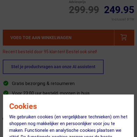
Adviesprijs
299.99
249.95
Inclusief BTW
VOEG TOE AAN WINKELWAGEN
Recent besteld door 95 klanten! Bestel ook snel!
Stel je productvragen aan onze AI assistent
Gratis bezorging & retourneren
Voor 23:00 uur besteld, morgen in huis
365 dagen retourrecht
Cookies
We gebruiken cookies (en vergelijkbare technieken) om het
ONZE AANBEVOLEN COMBINATIE
← Terug naar productnavigatie
shoppen nog makkelijker en persoonlijker voor jou te
maken. Functionele en analytische cookies plaatsen we
altijd. De functionele cookies zorgen voor de beste