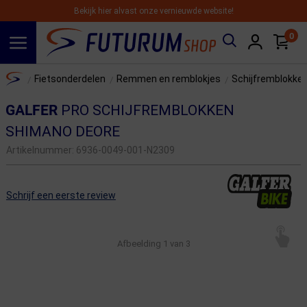
Bekijk hier alvast onze vernieuwde website!
0
Spring naar hoofdinhoud
Home
Fietsonderdelen
Remmen en remblokjes
Schijfremblokke
/
/
/
GALFER
PRO SCHIJFREMBLOKKEN
SHIMANO DEORE
Artikelnummer:
6936-0049-001-N2309
Schrijf een eerste review
Afbeelding
1
van 3