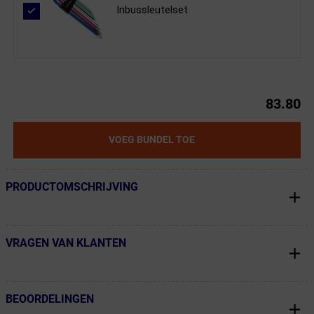
Inbussleutelset
83.80
VOEG BUNDEL TOE
PRODUCTOMSCHRIJVING
← Terug naar productnavigatie
VRAGEN VAN KLANTEN
← Terug naar productnavigatie
BEOORDELINGEN
← Terug naar productnavigatie