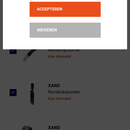
Pro Schijfremblokken Shimano Deore
ACCEPTEREN
WEIGEREN
XAND
Remschijfrichter
Kies alternatief
XAND
Remblokspreider
Kies alternatief
XAND