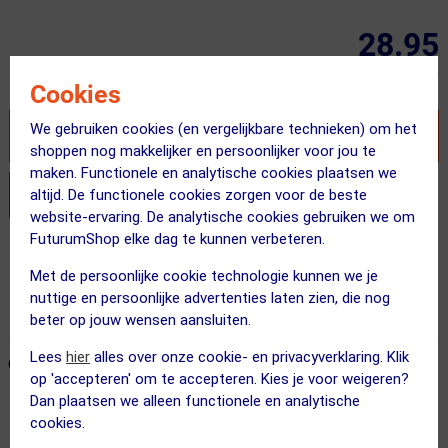
28.95
Inclusief BTW
Cookies
We gebruiken cookies (en vergelijkbare technieken) om het
VOEG TOE AAN WINKELWAGEN
shoppen nog makkelijker en persoonlijker voor jou te
maken. Functionele en analytische cookies plaatsen we
altijd. De functionele cookies zorgen voor de beste
Stel je productvragen aan onze AI assistent
website-ervaring. De analytische cookies gebruiken we om
FuturumShop elke dag te kunnen verbeteren.
Gratis verzending vanaf €49
Met de persoonlijke cookie technologie kunnen we je
Voor 23:00 uur besteld, morgen in huis
nuttige en persoonlijke advertenties laten zien, die nog
365 dagen retourrecht
beter op jouw wensen aansluiten.
Lees
hier
alles over onze cookie- en privacyverklaring. Klik
ONZE AANBEVOLEN COMBINATIE
← Terug naar productnavigatie
op 'accepteren' om te accepteren. Kies je voor weigeren?
Dan plaatsen we alleen functionele en analytische
cookies.
GALFER