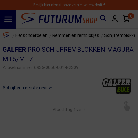
Bekijk hier alvast onze vernieuwde website!
0
Spring naar hoofdinhoud
Home
Fietsonderdelen
Remmen en remblokjes
Schijfremblokke
/
/
/
GALFER
PRO SCHIJFREMBLOKKEN MAGURA
MT5/MT7
Artikelnummer:
6936-0050-001-N2309
Schrijf een eerste review
Afbeelding
1
van 2