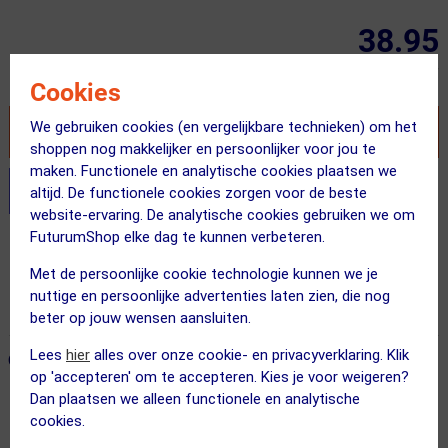
38.95
Inclusief BTW
Cookies
We gebruiken cookies (en vergelijkbare technieken) om het
VOEG TOE AAN WINKELWAGEN
shoppen nog makkelijker en persoonlijker voor jou te
maken. Functionele en analytische cookies plaatsen we
Stel je productvragen aan onze AI assistent
altijd. De functionele cookies zorgen voor de beste
website-ervaring. De analytische cookies gebruiken we om
FuturumShop elke dag te kunnen verbeteren.
Gratis verzending vanaf €49
Met de persoonlijke cookie technologie kunnen we je
Vandaag besteld = maandag in huis!
nuttige en persoonlijke advertenties laten zien, die nog
365 dagen retourrecht
beter op jouw wensen aansluiten.
Lees
hier
alles over onze cookie- en privacyverklaring. Klik
ONZE AANBEVOLEN COMBINATIE
← Terug naar productnavigatie
op 'accepteren' om te accepteren. Kies je voor weigeren?
Dan plaatsen we alleen functionele en analytische
cookies.
GALFER