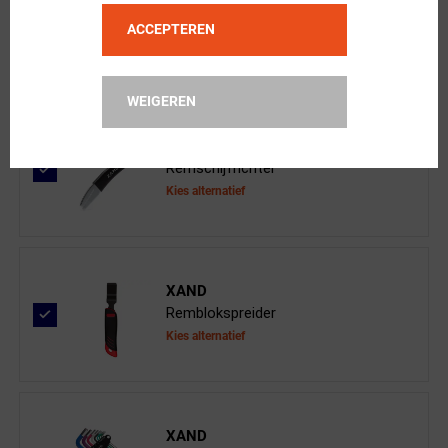
Pro Schijfremblokken Magura MT5/MT7
ACCEPTEREN
WEIGEREN
XAND
Remschijfrichter
Kies alternatief
XAND
Remblokspreider
Kies alternatief
XAND