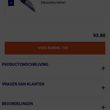
Inbussleutelset
93.80
VOEG BUNDEL TOE
PRODUCTOMSCHRIJVING
← Terug naar productnavigatie
VRAGEN VAN KLANTEN
← Terug naar productnavigatie
BEOORDELINGEN
← Terug naar productnavigatie