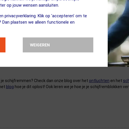
eter op jouw wensen aansluiten.
n privacyverklaring. Klik op 'accepteren' om te
? Dan plaatsen we alleen functionele en
WEIGEREN
n je schijfremmen? Check dan onze blog over het
ontluchten
en het
sc
 het
blog
hoe je dit oplost! Ook leren we je hoe je je schijfremblokken v