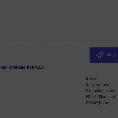
Stel j
lokken Shimano XTR/SLX
E-Bike
Schijfremmen
2 remblokjes, veer
FD452 (Shimano)
G1652 (E-bike)