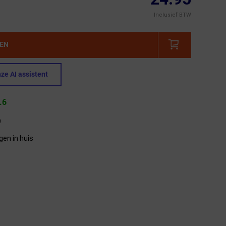
Inclusief BTW
GEN
ze AI assistent
.6
9
gen in huis