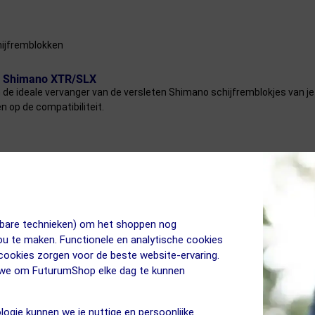
hijfremblokken
en Shimano XTR/SLX
de ideale vervanger van de versleten Shimano schijfremblokjes van je
n op de compatibiliteit.
jkbare technieken) om het shoppen nog
jou te maken. Functionele en analytische cookies
 cookies zorgen voor de beste website-ervaring.
n we om FuturumShop elke dag te kunnen
logie kunnen we je nuttige en persoonlijke