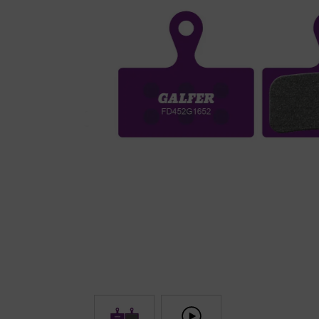
Fietstrainers
Hardlopen
Overige sporten & cadeaubon
Fietsen
Nieuw bij FuturumShop...
← Terug naar productnavigatie