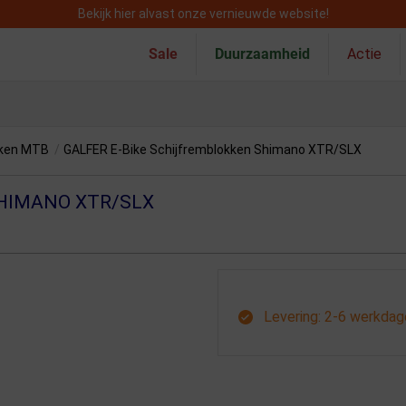
Bekijk hier alvast onze vernieuwde website!
Sale
Duurzaamheid
Actie
kken MTB
/
GALFER E-Bike Schijfremblokken Shimano XTR/SLX
HIMANO XTR/SLX
Levering: 2-6 werkda