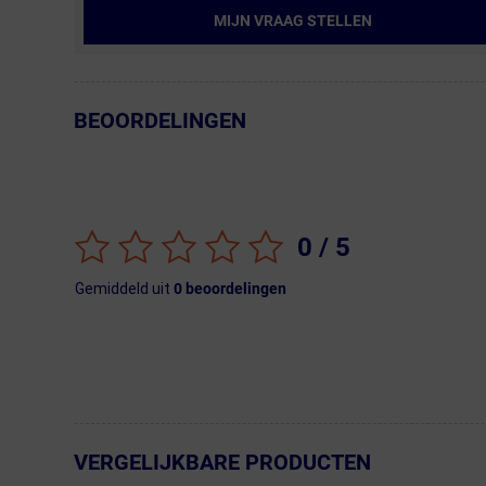
MIJN VRAAG STELLEN
BEOORDELINGEN
← Terug naar productnavigatie
0
/ 5
Gemiddeld uit
0
beoordelingen
VERGELIJKBARE PRODUCTEN
← Terug naar productnavigatie