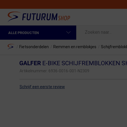
ALLE PRODUCTEN
Spring naar hoofdinhoud
Fietskleding Heren
Home
/
Fietsonderdelen
/
Remmen en remblokjes
/
Schijfremblo
Fietskleding Dames
GALFER
E-BIKE SCHIJFREMBLOKKEN S
Fietsonderdelen
Artikelnummer:
6936-0016-001-N2309
Fietselektronica
Schrijf een eerste review
Fietsonderhoud
Sportvoeding en Verzorging
Fietstassen & Rugzakken
Fietsendragers & Fietskoffers