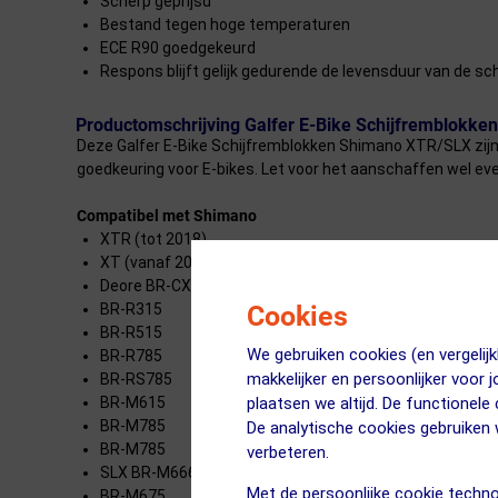
Scherp geprijsd
Bestand tegen hoge temperaturen
ECE R90 goedgekeurd
Respons blijft gelijk gedurende de levensduur van de sc
Productomschrijving Galfer E-Bike Schijfremblokk
Deze Galfer E-Bike Schijfremblokken Shimano XTR/SLX zijn 
goedkeuring voor E-bikes. Let voor het aanschaffen wel eve
Compatibel met Shimano
XTR (tot 2018)
XT (vanaf 2014)
Deore BR-CX75
Cookies
BR-R315
BR-R515
We gebruiken cookies (en vergeli
BR-R785
makkelijker en persoonlijker voor 
BR-RS785
plaatsen we altijd. De functionele
BR-M615
BR-M785
De analytische cookies gebruike
BR-M785
verbeteren.
SLX BR-M666
Met de persoonlijke cookie techno
BR-M675