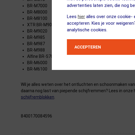
advertenties laten zien, die nog b
BR-M7000
BR-M8000
Lees
hier
alles over onze cookie- e
BR-M8100
accepteren. Kies je voor weigeren
XTR BR-M9000
analytische cookies.
BR-M9020
BR-M985
BR-M987
ACCEPTEREN
BR-M988
Alfine BR-S700
BR-M6000
BR-M6100
Wil je alles weten over het ontluchten en schoonmaken va
daarna nog last van piepende schijfremmen? Lees in onze
schijfremblokken
.
8400170084596