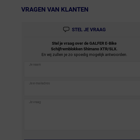
VRAGEN VAN KLANTEN
← Terug naar productnavigatie
STEL JE VRAAG
Stel je vraag over de
GALFER
E-Bike
Schijfremblokken Shimano XTR/SLX.
En wij zullen je zo spoedig mogelijk antwoorden.