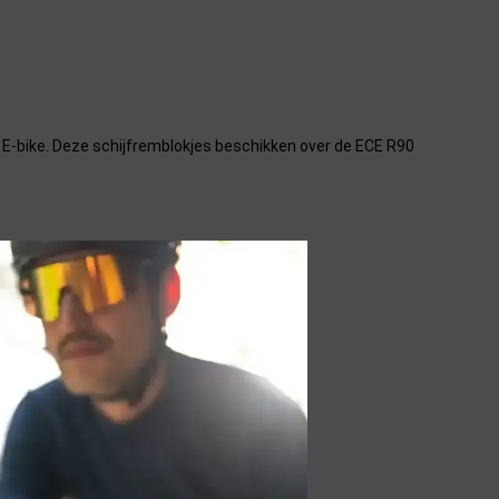
 E-bike. Deze schijfremblokjes beschikken over de ECE R90