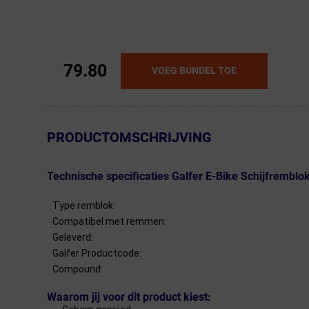
79.80
VOEG BUNDEL TOE
← Terug naar productnavigatie
PRODUCTOMSCHRIJVING
Technische specificaties Galfer E-Bike Schijfremb
Type remblok:
Compatibel met remmen:
Geleverd:
Galfer Productcode:
Compound:
Waarom jij voor dit product kiest: