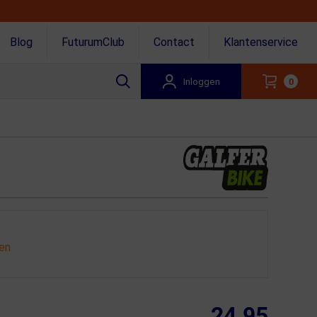
Blog
FuturumClub
Contact
Klantenservice
Inloggen
0
gen
24.95