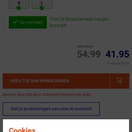
S
L
Voor 23:00 uur besteld, morgen
Op voorraad
bezorgd!
Adviesprijs
54.99
41.95
Inclusief BTW
VOEG TOE AAN WINKELWAGEN
Recent besteld door 4 klanten! Bestel ook snel!
Stel je productvragen aan onze AI assistent
Gratis verzending vanaf €49
Cookies