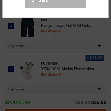
WEIGEREN
Kies je maat
Fox
Ranger Image Print MTB Fiets...
Kies alternatief
Kies je maat
3 STUKS
FUTURUM
XTRA COOL Merino Fietssokken...
Kies alternatief
Kies je maat
288.94
226.86
22% KORTING