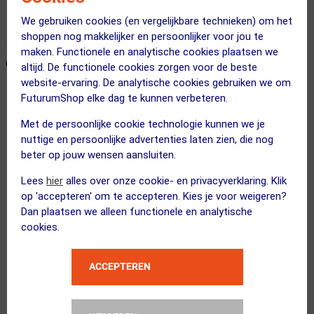
Voor 23:00 uur besteld, morgen in huis
We gebruiken cookies (en vergelijkbare technieken) om het
365 dagen retourrecht
shoppen nog makkelijker en persoonlijker voor jou te
maken. Functionele en analytische cookies plaatsen we
ONZE AANBEVOLEN COMBINATIE
← Terug naar productnavigatie
altijd. De functionele cookies zorgen voor de beste
website-ervaring. De analytische cookies gebruiken we om
FuturumShop elke dag te kunnen verbeteren.
Fox
Met de persoonlijke cookie technologie kunnen we je
Ranger IMG Print MTB Fietsshirt Lan...
nuttige en persoonlijke advertenties laten zien, die nog
beter op jouw wensen aansluiten.
Lees
hier
alles over onze cookie- en privacyverklaring. Klik
op 'accepteren' om te accepteren. Kies je voor weigeren?
Kies je maat
Dan plaatsen we alleen functionele en analytische
cookies.
FUTURUM
4 SEASONS Warm Merino Thermo...
ACCEPTEREN
Kies alternatief