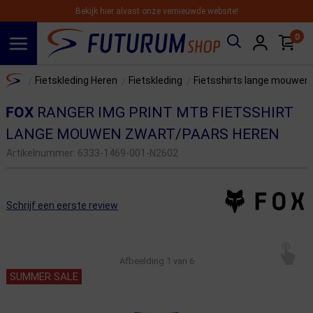
Bekijk hier alvast onze vernieuwde website!
0
Spring naar hoofdinhoud
Home
Fietskleding Heren
Fietskleding
Fietsshirts lange mouwe
/
/
/
FOX
RANGER IMG PRINT MTB FIETSSHIRT
LANGE MOUWEN ZWART/PAARS HEREN
Artikelnummer:
6333-1469-001-N2602
Schrijf een eerste review
Afbeelding
1
van 6
SUMMER SALE