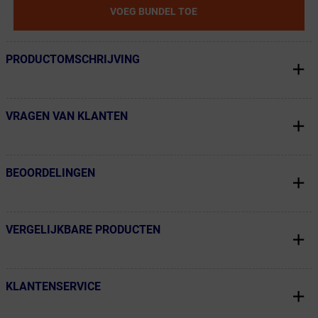
VOEG BUNDEL TOE
PRODUCTOMSCHRIJVING
← Terug naar productnavigatie
VRAGEN VAN KLANTEN
← Terug naar productnavigatie
BEOORDELINGEN
← Terug naar productnavigatie
VERGELIJKBARE PRODUCTEN
← Terug naar productnavigatie
KLANTENSERVICE
← Terug naar productnavigatie