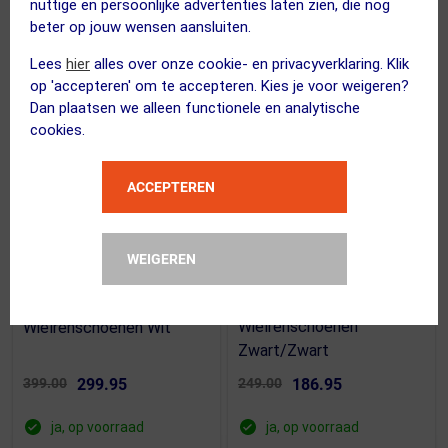
nuttige en persoonlijke advertenties laten zien, die nog
beter op jouw wensen aansluiten.
SUMMER SALE
SUMMER SALE
Lees
hier
alles over onze cookie- en privacyverklaring. Klik
op 'accepteren' om te accepteren. Kies je voor weigeren?
Dan plaatsen we alleen functionele en analytische
cookies.
ACCEPTEREN
(2)
WEIGEREN
FIZIK
FIZIK
Tempo Lyra
Vento Vega Carbon
Wielrenschoenen
Wielrenschoenen Wit
Zwart/Zwart
399.00
299.95
249.00
186.95
ja, op voorraad
ja, op voorraad