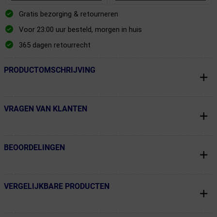
Gratis bezorging & retourneren
Voor 23:00 uur besteld, morgen in huis
365 dagen retourrecht
PRODUCTOMSCHRIJVING
← Terug naar productnavigatie
VRAGEN VAN KLANTEN
← Terug naar productnavigatie
BEOORDELINGEN
← Terug naar productnavigatie
VERGELIJKBARE PRODUCTEN
← Terug naar productnavigatie