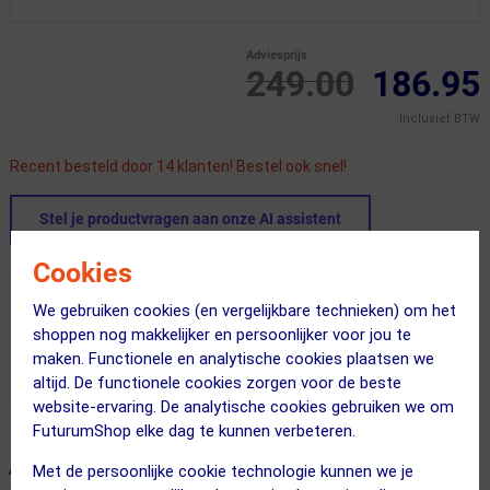
Adviesprijs
249.00
186.95
Inclusief BTW
Recent besteld door 14 klanten! Bestel ook snel!
Stel je productvragen aan onze AI assistent
Cookies
Dit product in andere versie
We gebruiken cookies (en vergelijkbare technieken) om het
shoppen nog makkelijker en persoonlijker voor jou te
maken. Functionele en analytische cookies plaatsen we
altijd. De functionele cookies zorgen voor de beste
website-ervaring. De analytische cookies gebruiken we om
FuturumShop elke dag te kunnen verbeteren.
ALTERNATIEVE PRODUCTEN
Met de persoonlijke cookie technologie kunnen we je