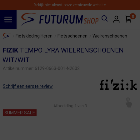
Bekijk hier alvast onze vernieuwde website!
0
Spring naar hoofdinhoud
Home
Fietskleding Heren
Fietsschoenen
Wielrenschoenen
/
/
/
FIZIK
TEMPO LYRA WIELRENSCHOENEN
WIT/WIT
Artikelnummer:
6129-0663-001-N2602
Schrijf een eerste review
Afbeelding
1
van 9
SUMMER SALE