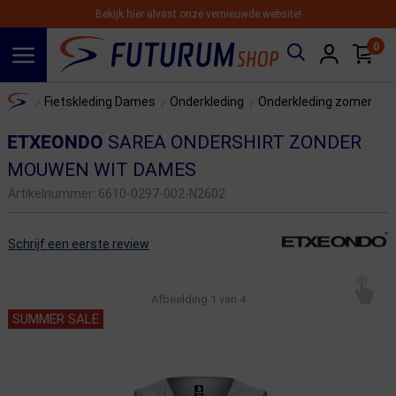
Bekijk hier alvast onze vernieuwde website!
0
Spring naar hoofdinhoud
Home
Fietskleding Dames
Onderkleding
Onderkleding zomer
/
/
/
ETXEONDO
SAREA ONDERSHIRT ZONDER
MOUWEN WIT DAMES
Artikelnummer:
6610-0297-002-N2602
Schrijf een eerste review
Afbeelding
1
van 4
SUMMER SALE