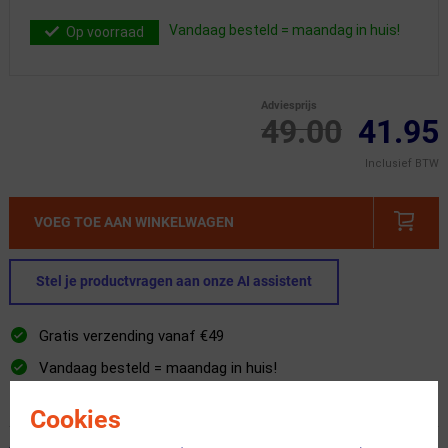
Vandaag besteld = maandag in huis!
Op voorraad
Adviesprijs
49.00
41.95
Inclusief BTW
VOEG TOE AAN WINKELWAGEN
Stel je productvragen aan onze AI assistent
Gratis verzending vanaf €49
Vandaag besteld = maandag in huis!
365 dagen retourrecht
Cookies