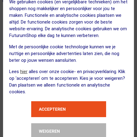
ONZE AANBEVOLEN COMBINATIE
← Terug naar productnavigatie
We gebruiken cookies (en vergelijkbare technieken) om het
shoppen nog makkelijker en persoonlijker voor jou te
maken. Functionele en analytische cookies plaatsen we
altijd. De functionele cookies zorgen voor de beste
Etxeondo
website-ervaring. De analytische cookies gebruiken we om
Sarea Ondershirt Zonder Mouwen Wit ...
FuturumShop elke dag te kunnen verbeteren.
Met de persoonlijke cookie technologie kunnen we je
nuttige en persoonlijke advertenties laten zien, die nog
beter op jouw wensen aansluiten.
Kies je maat
Lees
hier
alles over onze cookie- en privacyverklaring. Klik
op 'accepteren' om te accepteren. Kies je voor weigeren?
Flownatura
Dan plaatsen we alleen functionele en analytische
Chamois Crème 150ml
cookies.
Kies alternatief
ACCEPTEREN
FUTURUM
WEIGEREN
Zomer II Fietshandschoenen Zwart