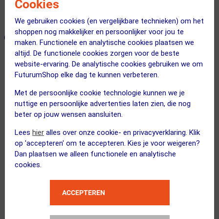
Cookies
365 dagen retourrecht
We gebruiken cookies (en vergelijkbare technieken) om het
shoppen nog makkelijker en persoonlijker voor jou te
ONZE AANBEVOLEN COMBINATIE
← Terug naar productnavigatie
maken. Functionele en analytische cookies plaatsen we
altijd. De functionele cookies zorgen voor de beste
website-ervaring. De analytische cookies gebruiken we om
Craft
FuturumShop elke dag te kunnen verbeteren.
Core Dry Multi Ondershirt Korte Mou...
Met de persoonlijke cookie technologie kunnen we je
nuttige en persoonlijke advertenties laten zien, die nog
beter op jouw wensen aansluiten.
Lees
hier
alles over onze cookie- en privacyverklaring. Klik
Kies je maat
op 'accepteren' om te accepteren. Kies je voor weigeren?
Dan plaatsen we alleen functionele en analytische
cookies.
Flownatura
Chamois Crème 150ml
Kies alternatief
ACCEPTEREN