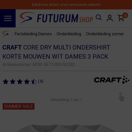
Bekijk hier alvast onze vernieuwde website!
0
Spring naar hoofdinhoud
Home
Fietskleding Dames
Onderkleding
Onderkleding zomer
/
/
/
CRAFT
CORE DRY MULTI ONDERSHIRT
KORTE MOUWEN WIT DAMES 3 PACK
Artikelnummer:
6030-3677-003-N2302
(4)
Afbeelding
1
van 1
SUMMER SALE