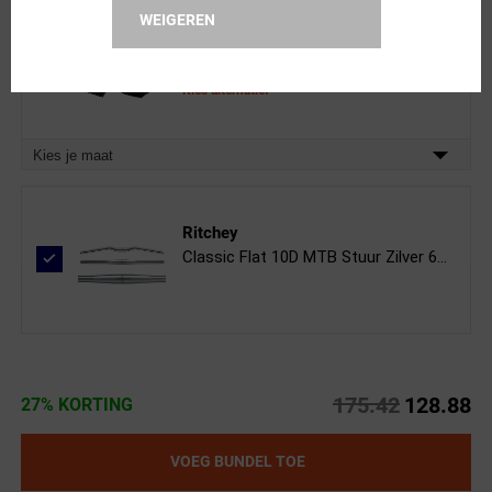
WEIGEREN
FUTURUM
Zomer II Fietshandschoenen Zwart
Kies alternatief
Kies je maat
Ritchey
Classic Flat 10D MTB Stuur Zilver 6...
175.42
128.88
27% KORTING
VOEG BUNDEL TOE