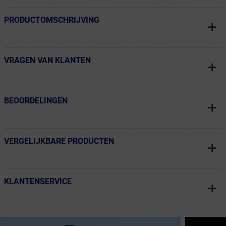
PRODUCTOMSCHRIJVING
← Terug naar productnavigatie
VRAGEN VAN KLANTEN
← Terug naar productnavigatie
BEOORDELINGEN
← Terug naar productnavigatie
VERGELIJKBARE PRODUCTEN
← Terug naar productnavigatie
KLANTENSERVICE
← Terug naar productnavigatie