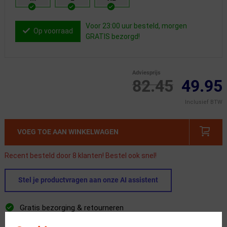
Voor 23:00 uur besteld, morgen
Op voorraad
GRATIS bezorgd!
Adviesprijs
82.45
49.95
Inclusief BTW
VOEG TOE AAN WINKELWAGEN
Recent besteld door 8 klanten! Bestel ook snel!
Stel je productvragen aan onze AI assistent
Gratis bezorging & retourneren
Voor 23:00 uur besteld, morgen in huis