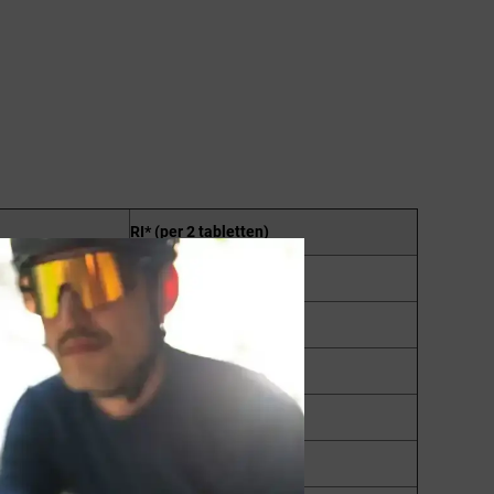
RI* (per 2 tabletten)
25%
50%
126%
94%
96%