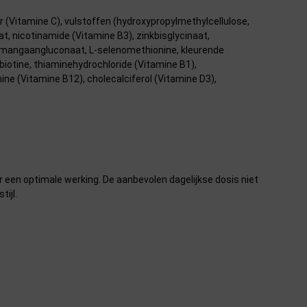
ur (Vitamine C), vulstoffen (hydroxypropylmethylcellulose,
at, nicotinamide (Vitamine B3), zinkbisglycinaat,
k, mangaangluconaat, L-selenomethionine, kleurende
biotine, thiaminehydrochloride (Vitamine B1),
ine (Vitamine B12), cholecalciferol (Vitamine D3),
r een optimale werking. De aanbevolen dagelijkse dosis niet
ijl.