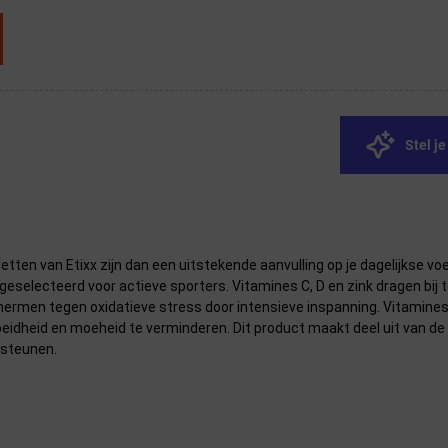
Stel j
etten van Etixx zijn dan een uitstekende aanvulling op je dagelijkse 
geselecteerd voor actieve sporters. Vitamines C, D en zink dragen b
ermen tegen oxidatieve stress door intensieve inspanning. Vitamines
eid en moeheid te verminderen. Dit product maakt deel uit van de Dai
ersteunen.