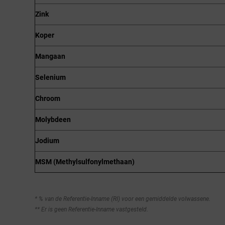
Zink
Koper
Mangaan
Selenium
Chroom
Molybdeen
Jodium
MSM (Methylsulfonylmethaan)
* % van de Referentie-Inname (RI) voor een gemiddelde volwassene.
** Er is geen Referentie-Inname vastgesteld.