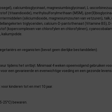
llulosegel), calciumbisglycinaat, magnesiumbisglycinaat, L-ascorbinezu
rstof (titaandioxide), methylsulfonylmethaan (MSM), ijzer(II)bisglycina
lontermiddelen (siliciumdioxide, magnesiumzouten van vetzuren), tal
ddellangeketen triglyceriden, calcium-D-pantothenaat (Vitamine B5), D-
urstof (kopercomplexen van chlorofylen en chlorofylinen), cyanocobalam
 kaliumjodide.
egetariërs en veganisten (bevat geen dierlijke bestanddelen).
rkeur tijdens het ontbijt. Minimaal 4 weken opeenvolgend gebruiken voo
voor een gevarieerde en evenwichtige voeding en een gezonde levensst
 voor kinderen tot en met 10 jaar.
15-25°C) bewaren.