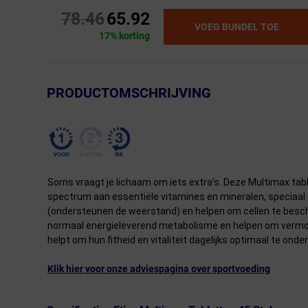
78.46
65.92
VOEG BUNDEL TOE
17% korting
← Terug naar productnavigatie
PRODUCTOMSCHRIJVING
Soms vraagt je lichaam om iets extra’s. Deze Multimax tabl
spectrum aan essentiële vitamines en mineralen, speciaal 
(ondersteunen de weerstand) en helpen om cellen te besch
normaal energieleverend metabolisme en helpen om vermoeidh
helpt om hun fitheid en vitaliteit dagelijks optimaal te ond
Klik hier voor onze adviespagina over sportvoeding