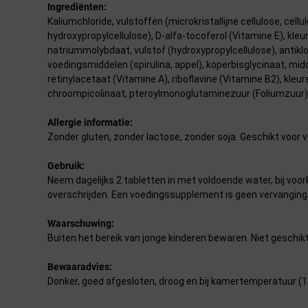
Ingrediënten:
Kaliumchloride, vulstoffen (microkristallijne cellulose, ce
hydroxypropylcellulose), D-alfa-tocoferol (Vitamine E), kleu
natriummolybdaat, vulstof (hydroxypropylcellulose), antik
voedingsmiddelen (spirulina, appel), koperbisglycinaat, mi
retinylacetaat (Vitamine A), riboflavine (Vitamine B2), kle
chroompicolinaat, pteroylmonoglutaminezuur (Foliumzuur),
Allergie informatie:
Zonder gluten, zonder lactose, zonder soja. Geschikt voor v
Gebruik:
Neem dagelijks 2 tabletten in met voldoende water, bij voo
overschrijden. Een voedingssupplement is geen vervanging 
Waarschuwing:
Buiten het bereik van jonge kinderen bewaren. Niet geschikt
Bewaaradvies:
Donker, goed afgesloten, droog en bij kamertemperatuur (