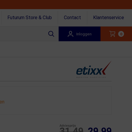
Futurum Store & Club
Contact
Klantenservice
Inloggen
0
gen
Adviesprijs
31.49
29.99