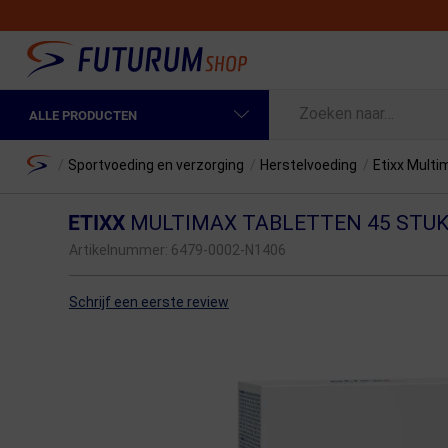
ALLE PRODUCTEN
Spring naar hoofdinhoud
Fietskleding Heren
Home
/
Sportvoeding en verzorging
/
Herstelvoeding
/
Etixx Multi
Fietskleding Dames
ETIXX
MULTIMAX TABLETTEN 45 STU
Fietsonderdelen
Artikelnummer:
6479-0002-N1406
Fietselektronica
Schrijf een eerste review
Fietsonderhoud
Sportvoeding en Verzorging
Fietstassen & Rugzakken
Fietsendragers & Fietskoffers