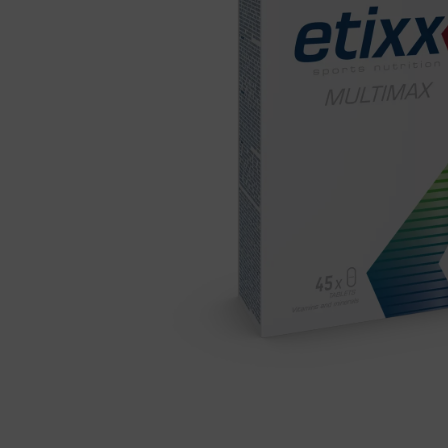
Fietstrainers
Hardlopen
Overige sporten & cadeaubon
Fietsen
Nieuw bij FuturumShop...
← Terug naar productnavigatie