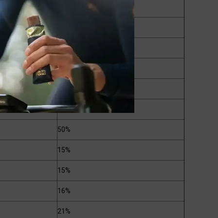
86%
94%
100%
80%
30%
75%
50%
15%
15%
16%
21%