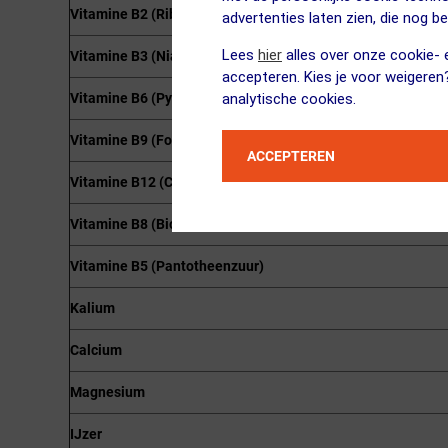
Vitamine B2 (Riboflavine)
advertenties laten zien, die nog b
Lees
hier
alles over onze cookie- e
Vitamine B3 (Niacine)
accepteren. Kies je voor weigeren
Vitamine B6 (Pyridoxine)
analytische cookies.
Vitamine B9 (Foliumzuur)
ACCEPTEREN
Vitamine B12 (Cyanocobalamine)
Vitamine B8 (Biotine)
Vitamine B5 (Pantotheenzuur)
Kalium
Calcium
Magnesium
IJzer