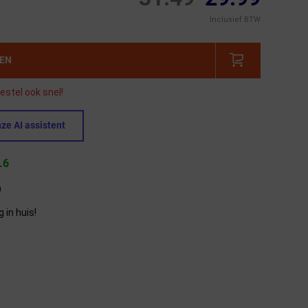
Inclusief BTW
GEN
estel ook snel!
ze AI assistent
.6
9
in huis!