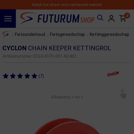
Bekijk hier alvast onze vernieuwde website!
0
Spring naar hoofdinhoud
Home
Fietsonderhoud
Fietsgereedschap
Kettinggereedschap
/
/
/
CYCLON
CHAIN KEEPER KETTINGROL
Artikelnummer:
6524-0079-001-N2403
(7)
Afbeelding
1
van 3