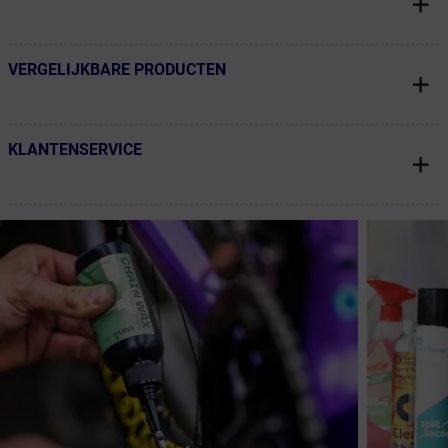
VERGELIJKBARE PRODUCTEN
← Terug naar productnavigatie
KLANTENSERVICE
← Terug naar productnavigatie