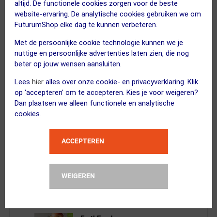
Cyclon
altijd. De functionele cookies zorgen voor de beste
Chain Keeper Kettingrol
website-ervaring. De analytische cookies gebruiken we om
FuturumShop elke dag te kunnen verbeteren.
Met de persoonlijke cookie technologie kunnen we je
nuttige en persoonlijke advertenties laten zien, die nog
beter op jouw wensen aansluiten.
XAND
Lees
hier
alles over onze cookie- en privacyverklaring. Klik
Montagepasta 50ml
op 'accepteren' om te accepteren. Kies je voor weigeren?
Kies alternatief
Dan plaatsen we alleen functionele en analytische
cookies.
ACCEPTEREN
XAND
Super Ketting Ontvetter
Kies alternatief
WEIGEREN