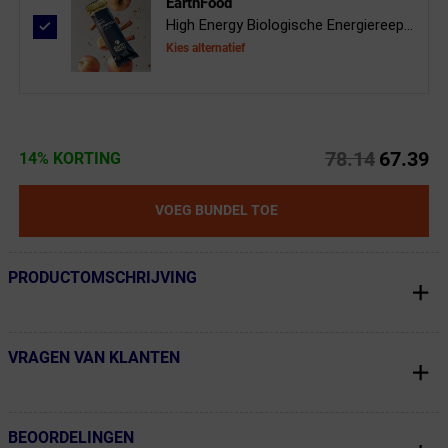
EarthFood
High Energy Biologische Energiereep...
Kies alternatief
78.14
67.39
14% KORTING
VOEG BUNDEL TOE
PRODUCTOMSCHRIJVING
← Terug naar productnavigatie
VRAGEN VAN KLANTEN
← Terug naar productnavigatie
BEOORDELINGEN
← Terug naar productnavigatie