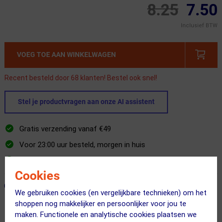
8.25
7.50
Inclusief BTW
VOEG TOE AAN WINKELWAGEN
Recent besteld door 68 klanten! Bestel ook snel!
Stel je productvragen aan onze AI assistent
Gratis verzending vanaf €49
Voor 23:00 uur besteld, morgen in huis
365 dagen retourrecht
Cookies
ONZE AANBEVOLEN COMBINATIE
← Terug naar productnavigatie
We gebruiken cookies (en vergelijkbare technieken) om het
shoppen nog makkelijker en persoonlijker voor jou te
maken. Functionele en analytische cookies plaatsen we