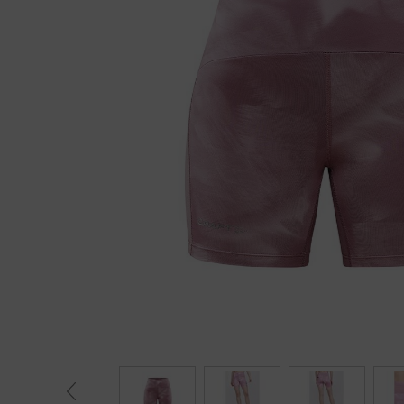
Fietstrainers
Hardlopen
Overige sporten & cadeaubon
Fietsen
Nieuw bij FuturumShop...
← Terug naar productnavigatie