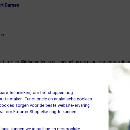
ort Dames
e
aan
sterretjes. Klik hieronder op de eigenschap om naar de uitleg van dit 
jkbare technieken) om het shoppen nog
jou te maken. Functionele en analytische cookies
n prettig vindt bij 15°C, zal voor de ander pas bij 10°C gedragen worde
 cookies zorgen voor de beste website-ervaring.
in te schatten samen met onze leveranciers, maar dit blijven slechts i
n we om FuturumShop elke dag te kunnen
logie kunnen we je nuttige en persoonlijke