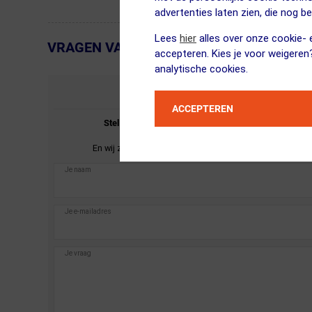
advertenties laten zien, die nog b
Lees
hier
alles over onze cookie- e
VRAGEN VAN KLANTEN
← Terug naar productnavigatie
accepteren. Kies je voor weigeren
analytische cookies.
STEL JE VRAAG
ACCEPTEREN
Stel je vraag over de
Craft
PRO Hypervent
Hardloopbroek Kort Roze Dames.
En wij zullen je zo spoedig mogelijk antwoorden.