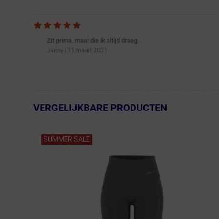
Zit prima, maat die ik altijd draag.
11 maart 2021
Janny
|
VERGELIJKBARE PRODUCTEN
← Terug naar productnavigatie
SUMMER SALE