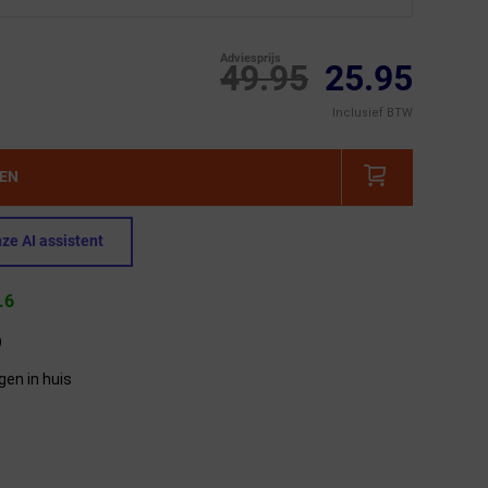
Adviesprijs
49.95
25.95
Inclusief BTW
GEN
ze AI assistent
.6
9
gen in huis