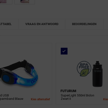
TTABEL
VRAAG EN ANTWOORD
BEOORDELINGEN
FUTURUM
ed USB
SuperLight 550ml Bidon
oparmband Blauw
Zwart II
Kies alternatief
Kies