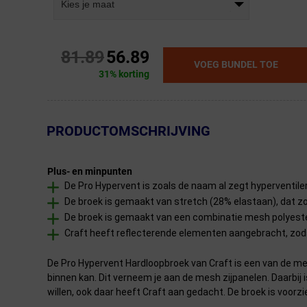
Kies je maat
81.89
56.89
VOEG BUNDEL TOE
31% korting
← Terug naar productnavigatie
PRODUCTOMSCHRIJVING
Plus- en minpunten
De Pro Hypervent is zoals de naam al zegt hyperventil
De broek is gemaakt van stretch (28% elastaan), dat zor
De broek is gemaakt van een combinatie mesh polyester
Craft heeft reflecterende elementen aangebracht, zoda
De Pro Hypervent Hardloopbroek van Craft is een van de mee
binnen kan. Dit verneem je aan de mesh zijpanelen. Daarbi
willen, ook daar heeft Craft aan gedacht. De broek is voorz