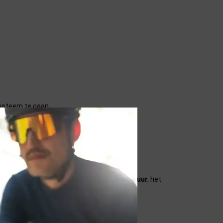
systeem te gaan.
n. Wij streven ernaar de aangegeven
temperatuur
, het
ndicaties.