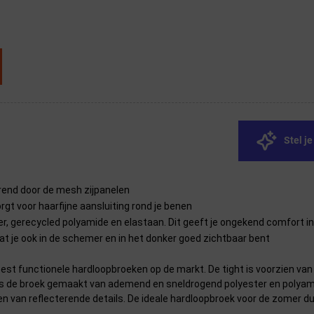
Stel j
erend door de mesh zijpanelen
gt voor haarfijne aansluiting rond je benen
, gerecycled polyamide en elastaan. Dit geeft je ongekend comfort in
t je ook in de schemer en in het donker goed zichtbaar bent
st functionele hardloopbroeken op de markt. De tight is voorzien van h
j is de broek gemaakt van ademend en sneldrogend polyester en polyami
ien van reflecterende details. De ideale hardloopbroek voor de zomer du