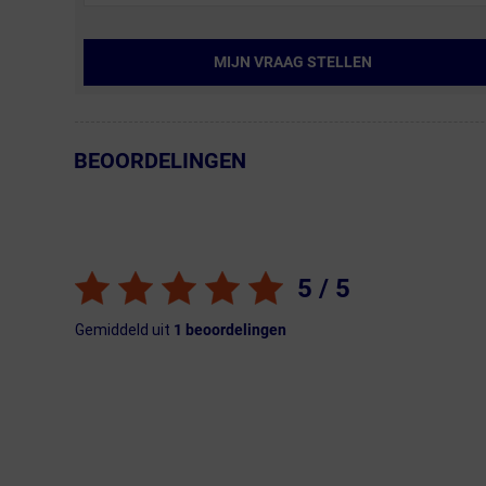
MIJN VRAAG STELLEN
BEOORDELINGEN
← Terug naar productnavigatie
5
/ 5
Gemiddeld uit
1
beoordelingen