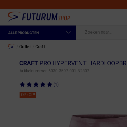
ALLE PRODUCTEN
Spring naar hoofdinhoud
Fietskleding Heren
Home
/
Outlet
/
Craft
Fietskleding Dames
CRAFT
PRO HYPERVENT HARDLOOPBR
Fietsonderdelen
Artikelnummer:
6030-3597-001-N2302
Fietselektronica
(1)
Fietsonderhoud
OP=OP!
Sportvoeding en Verzorging
Fietstassen & Rugzakken
Fietsendragers & Fietskoffers