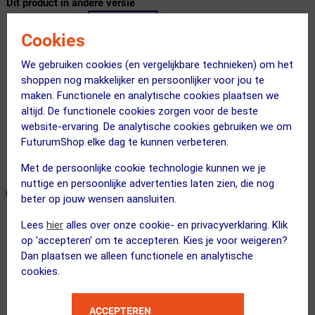
Dit product in andere versie
Cookies
We gebruiken cookies (en vergelijkbare technieken) om het
shoppen nog makkelijker en persoonlijker voor jou te
maken. Functionele en analytische cookies plaatsen we
altijd. De functionele cookies zorgen voor de beste
Gratis verzending vanaf €49
website-ervaring. De analytische cookies gebruiken we om
Voor 23:00 uur besteld, morgen in huis
FuturumShop elke dag te kunnen verbeteren.
365 dagen retourrecht
Met de persoonlijke cookie technologie kunnen we je
nuttige en persoonlijke advertenties laten zien, die nog
ONZE AANBEVOLEN COMBINATIE
← Terug naar productnavigatie
beter op jouw wensen aansluiten.
Lees
hier
alles over onze cookie- en privacyverklaring. Klik
op 'accepteren' om te accepteren. Kies je voor weigeren?
Dan plaatsen we alleen functionele en analytische
Craft
cookies.
Core Endurance Logo Fietsshirt Kort...
ACCEPTEREN