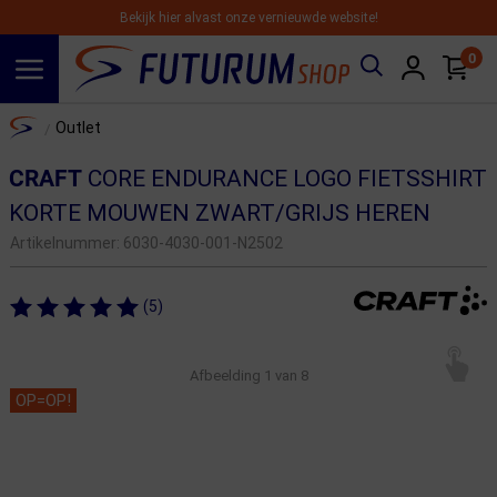
Bekijk hier alvast onze vernieuwde website!
0
Spring naar hoofdinhoud
Home
Outlet
/
CRAFT
CORE ENDURANCE LOGO FIETSSHIRT
KORTE MOUWEN ZWART/GRIJS HEREN
Artikelnummer:
6030-4030-001-N2502
(5)
Afbeelding
1
van 8
OP=OP!