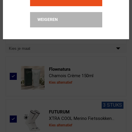
FYTS
WEIGEREN
XTRA COOL Ondershirt Mouwloo...
Kies alternatief
Kies je maat
Flownatura
Chamois Crème 150ml
Kies alternatief
3 STUKS
FUTURUM
XTRA COOL Merino Fietssokken...
Kies alternatief