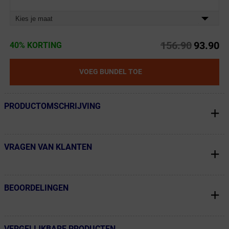
Kies je maat
156.90
93.90
40% KORTING
VOEG BUNDEL TOE
PRODUCTOMSCHRIJVING
← Terug naar productnavigatie
VRAGEN VAN KLANTEN
← Terug naar productnavigatie
BEOORDELINGEN
← Terug naar productnavigatie
VERGELIJKBARE PRODUCTEN
← Terug naar productnavigatie