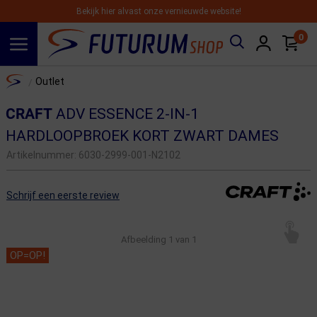
Bekijk hier alvast onze vernieuwde website!
0
Spring naar hoofdinhoud
Home
Outlet
/
CRAFT
ADV ESSENCE 2-IN-1
HARDLOOPBROEK KORT ZWART DAMES
Artikelnummer:
6030-2999-001-N2102
Schrijf een eerste review
Afbeelding
1
van 1
OP=OP!