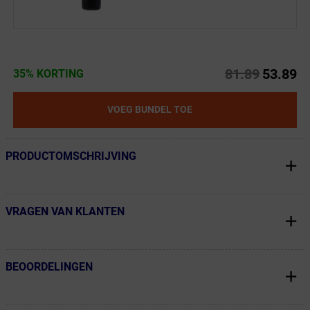
81.89
53.89
35% KORTING
VOEG BUNDEL TOE
PRODUCTOMSCHRIJVING
← Terug naar productnavigatie
VRAGEN VAN KLANTEN
← Terug naar productnavigatie
BEOORDELINGEN
← Terug naar productnavigatie