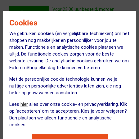
Voor 23:00 uur besteld, morgen
Op voorraad
bezorgd!
Cookies
We gebruiken cookies (en vergelijkbare technieken) om het
Adviesprijs
shoppen nog makkelijker en persoonlijker voor jou te
49.95
22.95
maken. Functionele en analytische cookies plaatsen we
altijd. De functionele cookies zorgen voor de beste
Inclusief BTW
website-ervaring. De analytische cookies gebruiken we om
FuturumShop elke dag te kunnen verbeteren.
VOEG TOE AAN WINKELWAGEN
Met de persoonlijke cookie technologie kunnen we je
nuttige en persoonlijke advertenties laten zien, die nog
Stel je productvragen aan onze AI assistent
beter op jouw wensen aansluiten.
Lees
hier
alles over onze cookie- en privacyverklaring. Klik
Gratis verzending vanaf €49
op 'accepteren' om te accepteren. Kies je voor weigeren?
Dan plaatsen we alleen functionele en analytische
Voor 23:00 uur besteld, morgen in huis
cookies.
365 dagen retourrecht