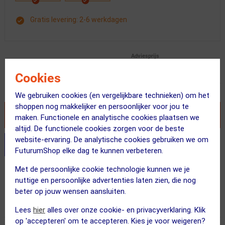
Gratis levering: 2-6 werkdagen
Adviesprijs
59.95
53.95
Cookies
Inclusief BTW
We gebruiken cookies (en vergelijkbare technieken) om het
shoppen nog makkelijker en persoonlijker voor jou te
VOEG TOE AAN WINKELWAGEN
maken. Functionele en analytische cookies plaatsen we
altijd. De functionele cookies zorgen voor de beste
website-ervaring. De analytische cookies gebruiken we om
Stel je productvragen aan onze AI assistent
FuturumShop elke dag te kunnen verbeteren.
Met de persoonlijke cookie technologie kunnen we je
Gratis bezorging & retourneren
nuttige en persoonlijke advertenties laten zien, die nog
Voor 23:00 uur besteld, morgen in huis
beter op jouw wensen aansluiten.
365 dagen retourrecht
Lees
hier
alles over onze cookie- en privacyverklaring. Klik
op 'accepteren' om te accepteren. Kies je voor weigeren?