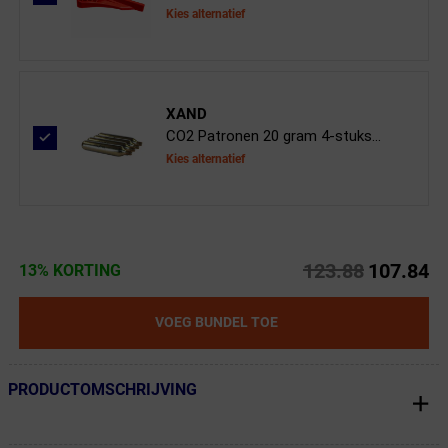
Kies alternatief
XAND
CO2 Patronen 20 gram 4-stuks...
Kies alternatief
123.88
107.84
13% KORTING
VOEG BUNDEL TOE
PRODUCTOMSCHRIJVING
← Terug naar productnavigatie