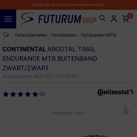
Bekijk hier alvast onze vernieuwde website!
0
Spring naar hoofdinhoud
Home
Fietsonderdelen
Fietsbanden
Fietsbanden MTB
/
/
/
CONTINENTAL
ARGOTAL TRAIL
ENDURANCE MTB BUITENBAND
ZWART/ZWART
Artikelnummer:
6028-0211-002-N2301
(2)
Afbeelding
1
van 3