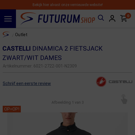
Bekijk hier alvast onze vernieuwde website!
0
Spring naar hoofdinhoud
Home
Outlet
/
CASTELLI
DINAMICA 2 FIETSJACK
ZWART/WIT DAMES
Artikelnummer:
6021-2722-001-N2309
Schrijf een eerste review
Afbeelding
1
van 3
OP=OP!