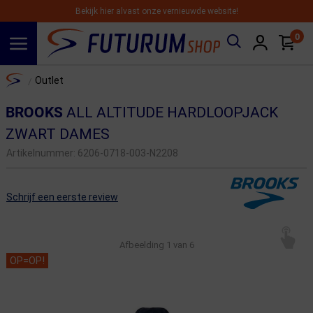
Bekijk hier alvast onze vernieuwde website!
0
Spring naar hoofdinhoud
Home
Outlet
/
BROOKS
ALL ALTITUDE HARDLOOPJACK
ZWART DAMES
Artikelnummer:
6206-0718-003-N2208
Schrijf een eerste review
Afbeelding
1
van 6
OP=OP!