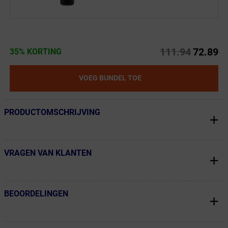
111.94
72.89
35% KORTING
VOEG BUNDEL TOE
PRODUCTOMSCHRIJVING
← Terug naar productnavigatie
VRAGEN VAN KLANTEN
← Terug naar productnavigatie
BEOORDELINGEN
← Terug naar productnavigatie