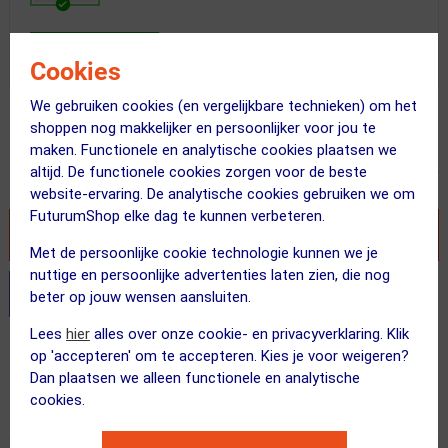
Vandaag besteld = maandag in huis!
Op voorraad
Cookies
We gebruiken cookies (en vergelijkbare technieken) om het
Adviesprijs
shoppen nog makkelijker en persoonlijker voor jou te
80.00
41.95
maken. Functionele en analytische cookies plaatsen we
altijd. De functionele cookies zorgen voor de beste
Inclusief BTW
website-ervaring. De analytische cookies gebruiken we om
FuturumShop elke dag te kunnen verbeteren.
VOEG TOE AAN WINKELWAGEN
Met de persoonlijke cookie technologie kunnen we je
nuttige en persoonlijke advertenties laten zien, die nog
Stel je productvragen aan onze AI assistent
beter op jouw wensen aansluiten.
Lees
hier
alles over onze cookie- en privacyverklaring. Klik
Gratis verzending vanaf €49
op 'accepteren' om te accepteren. Kies je voor weigeren?
Dan plaatsen we alleen functionele en analytische
Vandaag besteld = maandag in huis!
cookies.
365 dagen retourrecht