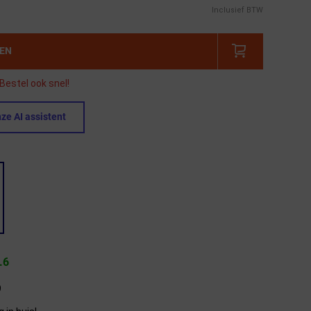
Inclusief BTW
GEN
Bestel ook snel!
ze AI assistent
.6
9