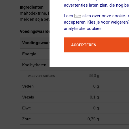
advertenties laten zien, die nog b
Ingrediënten:
maltodextrine, fructose, natuurlijke smaakstoffen, voedin
Lees
hier
alles over onze cookie- e
melk en soja bevatten.
accepteren. Kies je voor weigeren
analytische cookies.
Voedingswaarde
Voedingswaarde
Per 100g poeder
Per 500ml 
ACCEPTEREN
Energie
1610 kJ (380 kcal)
Koolhydraten
94,8 g
- waarvan suikers
38,0 g
Vetten
0 g
Vezels
0,1 g
Eiwit
0 g
Zout
0,75 g