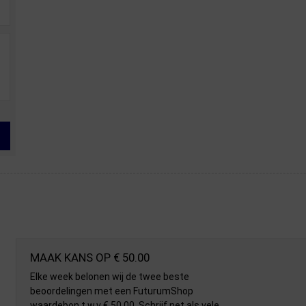
MAAK KANS OP € 50.00
Elke week belonen wij de twee beste
beoordelingen met een FuturumShop
waardebon t.w.v € 50.00. Schrijf net als vele