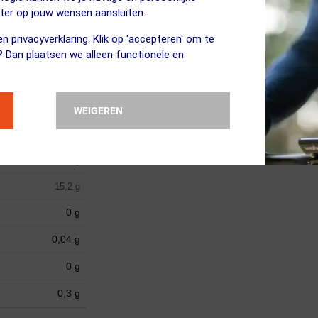
eter op jouw wensen aansluiten.
gszuren (citroenzuur, mononatriumcitraat), zout, kleurstof (carotene
n privacyverklaring. Klik op 'accepteren' om te
? Dan plaatsen we alleen functionele en
sportdrank (40g)
WEIGEREN
644 kJ (152 kcal)
37,9 g
15,2 g
0 g
0,04 g
0 g
0,3 g