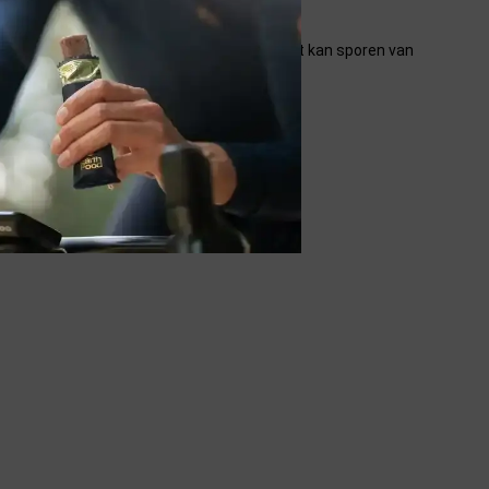
n), vitamine B12 (cyanocobalamine). Product kan sporen van