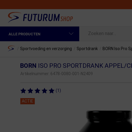
ALLE PRODUCTEN
Spring naar hoofdinhoud
Fietskleding Heren
Home
/
Sportvoeding en verzorging
/
Sportdrank
/
BORN Iso Pro S
Fietskleding Dames
BORN
ISO PRO SPORTDRANK APPEL/C
Fietsonderdelen
Artikelnummer:
6478-0080-001-N2409
Fietselektronica
(1)
Fietsonderhoud
ACTIE
Sportvoeding en Verzorging
Fietstassen & Rugzakken
Fietsendragers & Fietskoffers