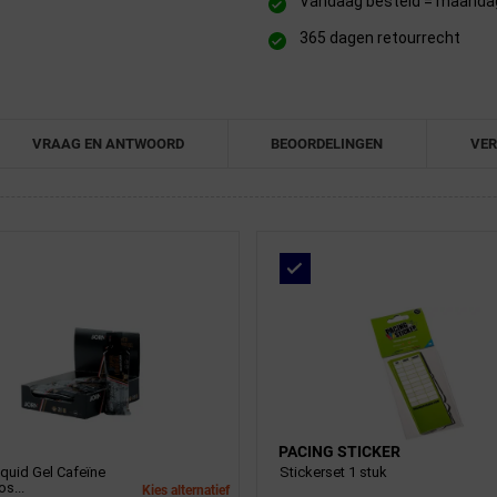
Vandaag besteld = maandag 
365 dagen retourrecht
VRAAG EN ANTWOORD
BEOORDELINGEN
VER
PACING STICKER
quid Gel Cafeïne
Stickerset 1 stuk
os...
Kies alternatief