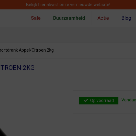
Bekijk hier alvast onze vernieuwde website!
Sale
Duurzaamheid
Actie
Blog
portdrank Appel/Citroen 2kg
ITROEN 2KG
Vandaag
Op voorraad