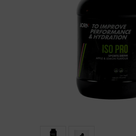
Fietstrainers
Hardlopen
Overige sporten & cadeaubon
Fietsen
Nieuw bij FuturumShop...