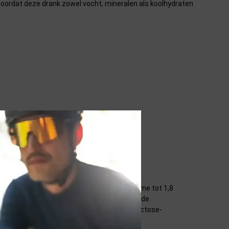
Doordat deze drank zowel vocht, mineralen als koolhydraten
verhouding 2:1, voor totale koolhydraatinname tot 1,8
lucose of fructose, waarbij twee verschillende
ansporteurs worden door de 2:1 glucose/fructose-