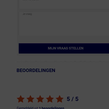
MIJN VRAAG STELLEN
BEOORDELINGEN
← Terug naar productnavigatie
5
/ 5
Gemiddeld uit
1
beoordelingen