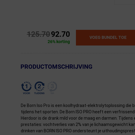
125.70
92.70
VOEG BUNDEL TOE
26% korting
← Terug naar productnavigatie
PRODUCTOMSCHRIJVING
De Born Iso Pro is een koolhydraat-elektrolytoplossing die
tijdens het sporten. De Born ISO PRO heeft een verfrissen
Hierdoor is de drank mild voor de maag en darmen. Tijdens e
prestaties: vochtverlies van 2% van je lichaamsgewicht kan
drinken van BORN ISO PRO ondersteunt je uithoudingspresta