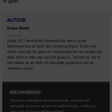
te gaan.
AUTEUR
Ruben Wattel
Over auteur
Sinds 2017 werk ik bij FuturumShop, eerst op de
klantenservice en later als contentschrijver. Ik ben een
echte nerd als het gaat om fietsproducten en verdiep me
daar zelfs in mijn vrije tijd ook graag in. Tenminste: als ik
niet lekker op de fiets zit natuurlijk, genietend van de
Veluwse natuur.
NIEUWSBRIEF
Voor een wekelijkse dosis inspiratie, voorpret én
natuurlijk de beste acties en aanbiedingen, meld je je
aan voor onze e-mailnieuwsbrief.