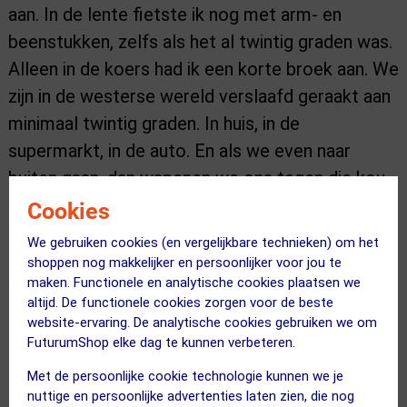
aan. In de lente fietste ik nog met arm- en
beenstukken, zelfs als het al twintig graden was.
Alleen in de koers had ik een korte broek aan. We
zijn in de westerse wereld verslaafd geraakt aan
minimaal twintig graden. In huis, in de
supermarkt, in de auto. En als we even naar
buiten gaan, dan wapenen we ons tegen die kou.
Met een thermojack, een muts, handschoenen.
Cookies
Dat is zonde, weet ik nu. Omdat je daarmee een
We gebruiken cookies (en vergelijkbare technieken) om het
potentieel van je lijf onbenut laat.”
shoppen nog makkelijker en persoonlijker voor jou te
maken. Functionele en analytische cookies plaatsen we
altijd. De functionele cookies zorgen voor de beste
website-ervaring. De analytische cookies gebruiken we om
“WE ZIJN IN DE WESTERSE
FuturumShop elke dag te kunnen verbeteren.
Met de persoonlijke cookie technologie kunnen we je
WERELD VERSLAAFD
nuttige en persoonlijke advertenties laten zien, die nog