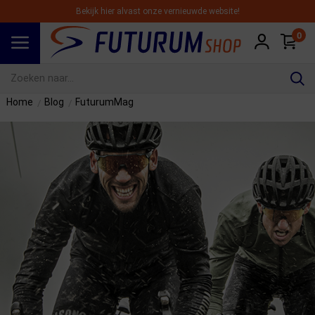
Bekijk hier alvast onze vernieuwde website!
0
Spring naar hoofdinhoud
Home
Blog
FuturumMag
/
/