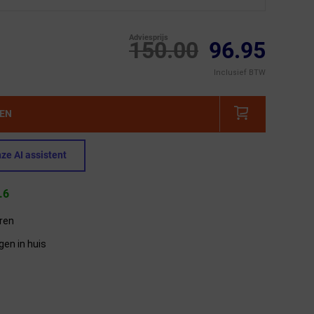
Adviesprijs
150.00
96.95
Inclusief BTW
GEN
ze AI assistent
.6
eren
gen in huis