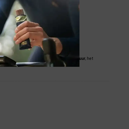
systeem te gaan.
n. Wij streven ernaar de aangegeven
temperatuur
, het
ndicaties.