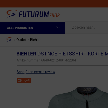
ALLE PRODUCTEN
Spring naar hoofdinhoud
Fietskleding Heren
Home
/
Outlet
/
Biehler
Fietskleding Dames
BIEHLER
DSTNCE FIETSSHIRT KORTE
Fietsonderdelen
Artikelnummer:
6840-0212-001-N2204
Fietselektronica
Schrijf een eerste review
Fietsonderhoud
OP=OP!
Sportvoeding en Verzorging
Fietstassen & Rugzakken
Fietsendragers & Fietskoffers