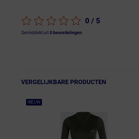
0
/ 5
Gemiddeld uit
0
beoordelingen
VERGELIJKBARE PRODUCTEN
← Terug naar productnavigatie
NIEUW