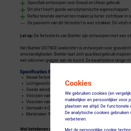
Specifiek ontworpen voor Gravel en Urban gebruik
Dit shirt heeft goede aerodynamische eigenschappen
Reflecterende elementen maken je beter zichtbaar in 
De pasvorm van dit fietsshirt is wat strakker. Dit vindt 
Let op:
De fietsshirts van Biehler zijn ontworpen met een s
Het Biehler DSTNCE wielershirt is ontworpen voor gravelrit
omstandigheden. Biehler laat zich qua kleurgebruik inspir
een siliconen gripper aan de boord. De kwalitatieve lange ri
Specificaties Biehler DSTNCE Fietsshirt Korte Mou
Ideaal fietsshirt voor in de zomer
Cookies
Lichtgewicht, ademend en snel drogend
Goede aerodynamische eigenschappen
We gebruiken cookies (en vergeli
Voorzien van siliconen gripper in de boord
makkelijker en persoonlijker voor 
Voorzien van drie achterzakken
plaatsen we altijd. De functionele
Gemaakt in Duitsland
De analytische cookies gebruike
Materialen: 95% polyester/micropolyester, 5% elastaan
verbeteren.
Wat betekenen die sterretjes precies?
Met de persoonlijke cookie techno