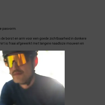
ke pasvorm.
om de borst en arm voor een goede zichtbaarheid in donkere
shirt is fraai afgewerkt met langere naadloze mouwen en