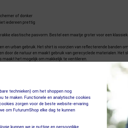
schemer of donker
niet iedereen prettig
trakke elastische pasvorm. Bestel een maatje groter voor een klassie
ten en urban gebruik. Het shirt is voorzien van reflecterende banden 
eren door de natuur en maakt gebruik van gerecyclede materialen. Het 
ts maakt het mogelijk om makkelijk te ventileren.
wen Dames
jkbare technieken) om het shoppen nog
jou te maken. Functionele en analytische cookies
 cookies zorgen voor de beste website-ervaring.
n we om FuturumShop elke dag te kunnen
logie kunnen we je nuttige en persoonlijke