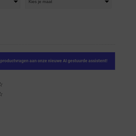
Kies je maat
e productvragen aan onze nieuwe AI gestuurde assistent!
☆
☆