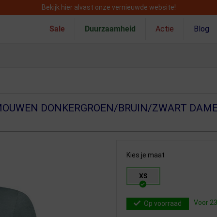
Bekijk hier alvast onze vernieuwde website!
Sale
Duurzaamheid
Actie
Blog
 MOUWEN DONKERGROEN/BRUIN/ZWART DAM
Kies je maat
XS
Voor 23
Op voorraad