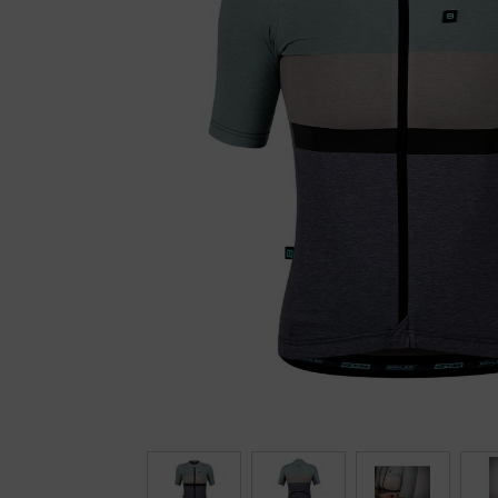
Fietstrainers
Hardlopen
Overige sporten & cadeaubon
Fietsen
Nieuw bij FuturumShop...
← Terug naar productnavigatie