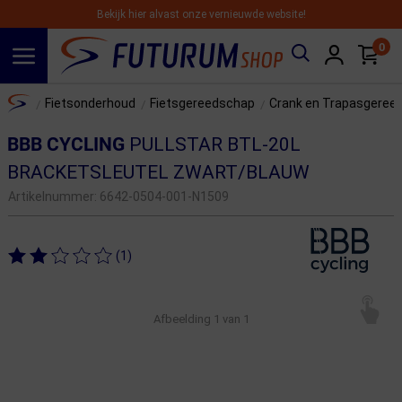
Bekijk hier alvast onze vernieuwde website!
0
Spring naar hoofdinhoud
Home
Fietsonderhoud
Fietsgereedschap
Crank en Trapasgeree
/
/
/
BBB CYCLING
PULLSTAR BTL-20L
BRACKETSLEUTEL ZWART/BLAUW
Artikelnummer:
6642-0504-001-N1509
(1)
Afbeelding
1
van 1