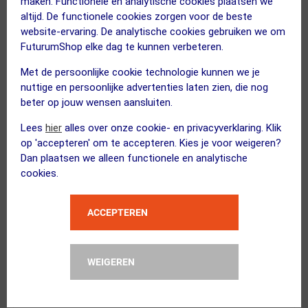
maken. Functionele en analytische cookies plaatsen we
altijd. De functionele cookies zorgen voor de beste
BBB Cycling
website-ervaring. De analytische cookies gebruiken we om
PullStar BTL-20L Bracketsleutel Zwa...
FuturumShop elke dag te kunnen verbeteren.
Met de persoonlijke cookie technologie kunnen we je
nuttige en persoonlijke advertenties laten zien, die nog
beter op jouw wensen aansluiten.
Lees
hier
alles over onze cookie- en privacyverklaring. Klik
XAND
op 'accepteren' om te accepteren. Kies je voor weigeren?
Montagepasta 50ml
Dan plaatsen we alleen functionele en analytische
Kies alternatief
cookies.
ACCEPTEREN
EARTHLAB
Ultra Chainwax 100ml
WEIGEREN
Kies alternatief