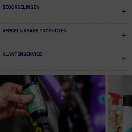
BEOORDELINGEN
← Terug naar productnavigatie
VERGELIJKBARE PRODUCTEN
← Terug naar productnavigatie
KLANTENSERVICE
← Terug naar productnavigatie