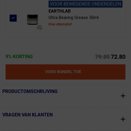
VOOR BEWEGENDE ONDERDELEN
EARTHLAB
Ultra Bearing Grease 50ml
Kies alternatief
79.80
72.80
9% KORTING
VOEG BUNDEL TOE
PRODUCTOMSCHRIJVING
← Terug naar productnavigatie
VRAGEN VAN KLANTEN
← Terug naar productnavigatie