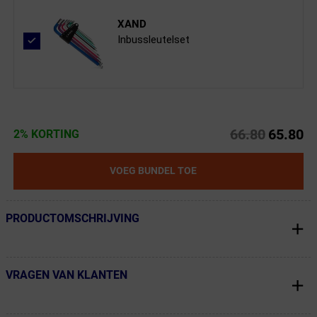
XAND
Inbussleutelset
66.80
65.80
2% KORTING
VOEG BUNDEL TOE
PRODUCTOMSCHRIJVING
← Terug naar productnavigatie
VRAGEN VAN KLANTEN
← Terug naar productnavigatie