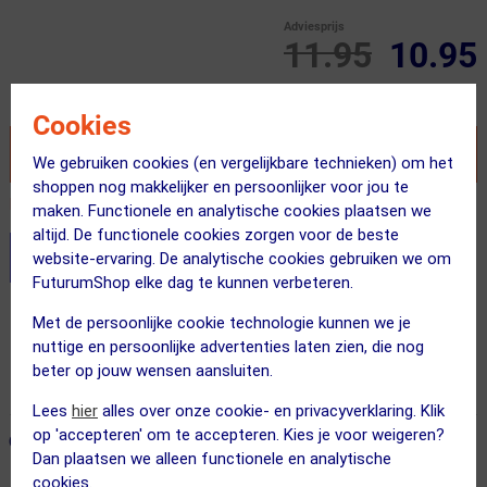
Adviesprijs
11.95
10.95
Inclusief BTW
Cookies
VOEG TOE AAN WINKELWAGEN
We gebruiken cookies (en vergelijkbare technieken) om het
shoppen nog makkelijker en persoonlijker voor jou te
Recent besteld door 5 klanten! Bestel ook snel!
maken. Functionele en analytische cookies plaatsen we
altijd. De functionele cookies zorgen voor de beste
Stel je productvragen aan onze AI assistent
website-ervaring. De analytische cookies gebruiken we om
FuturumShop elke dag te kunnen verbeteren.
Gratis verzending vanaf €49
Met de persoonlijke cookie technologie kunnen we je
nuttige en persoonlijke advertenties laten zien, die nog
Voor 23:00 uur besteld, morgen in huis
beter op jouw wensen aansluiten.
365 dagen retourrecht
Lees
hier
alles over onze cookie- en privacyverklaring. Klik
op 'accepteren' om te accepteren. Kies je voor weigeren?
ONZE AANBEVOLEN COMBINATIE
← Terug naar productnavigatie
Dan plaatsen we alleen functionele en analytische
cookies.