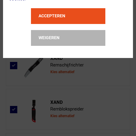
BBB Cycling
ACCEPTEREN
DiscStop Comp BBS-54T Schijfremblok...
WEIGEREN
XAND
Remschijfrichter
Kies alternatief
XAND
Remblokspreider
Kies alternatief