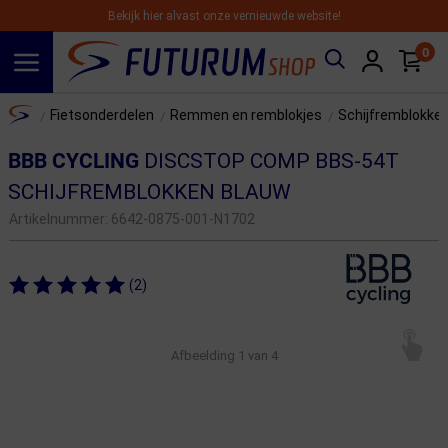
Bekijk hier alvast onze vernieuwde website!
0
Spring naar hoofdinhoud
Home
Fietsonderdelen
Remmen en remblokjes
Schijfremblokke
/
/
/
BBB CYCLING
DISCSTOP COMP BBS-54T
SCHIJFREMBLOKKEN BLAUW
Artikelnummer:
6642-0875-001-N1702
(2)
Afbeelding
1
van 4