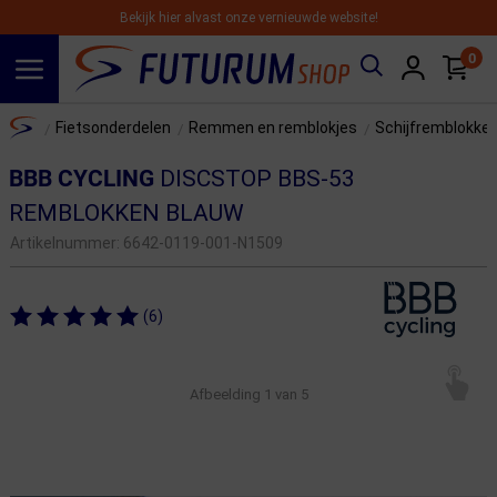
Bekijk hier alvast onze vernieuwde website!
0
Spring naar hoofdinhoud
Home
Fietsonderdelen
Remmen en remblokjes
Schijfremblokke
/
/
/
BBB CYCLING
DISCSTOP BBS-53
REMBLOKKEN BLAUW
Artikelnummer:
6642-0119-001-N1509
(6)
Afbeelding
1
van 5