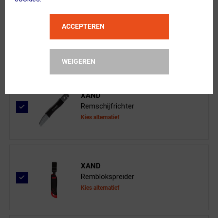
ACCEPTEREN
BBB Cycling
DiscStop BBS-53 Remblokken Blauw
WEIGEREN
XAND
Remschijfrichter
Kies alternatief
XAND
Remblokspreider
Kies alternatief