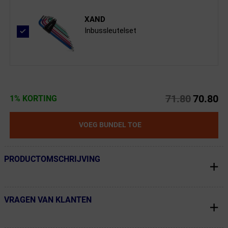
XAND
Inbussleutelset
71.80
70.80
1% KORTING
VOEG BUNDEL TOE
PRODUCTOMSCHRIJVING
← Terug naar productnavigatie
VRAGEN VAN KLANTEN
← Terug naar productnavigatie