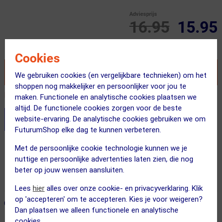
Adviesprijs
16.95
15.95
Inclusief BTW
Cookies
VOEG TOE AAN WINKELWAGEN
We gebruiken cookies (en vergelijkbare technieken) om het
shoppen nog makkelijker en persoonlijker voor jou te
Recent besteld door 2 klanten! Bestel ook snel!
maken. Functionele en analytische cookies plaatsen we
altijd. De functionele cookies zorgen voor de beste
website-ervaring. De analytische cookies gebruiken we om
Stel je productvragen aan onze AI assistent
FuturumShop elke dag te kunnen verbeteren.
Gratis verzending vanaf €49
Met de persoonlijke cookie technologie kunnen we je
nuttige en persoonlijke advertenties laten zien, die nog
Voor 23:00 uur besteld, morgen in huis
beter op jouw wensen aansluiten.
365 dagen retourrecht
Lees
hier
alles over onze cookie- en privacyverklaring. Klik
op 'accepteren' om te accepteren. Kies je voor weigeren?
ONZE AANBEVOLEN COMBINATIE
← Terug naar productnavigatie
Dan plaatsen we alleen functionele en analytische
cookies.