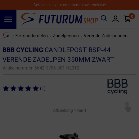
Bekijk hier alvast onze vernieuwde website!
0
Spring naar hoofdinhoud
Home
Fietsonderdelen
Zadelpennen
Verende Zadelpennen
/
/
/
BBB CYCLING
CANDLEPOST BSP-44
VERENDE ZADELPEN 350MM ZWART
Artikelnummer:
6642-1706-001-N2312
(1)
Afbeelding
1
van 1