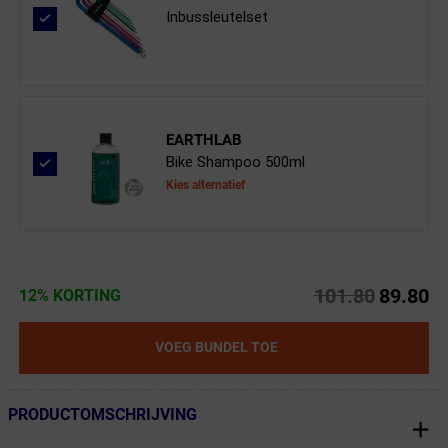
Inbussleutelset
EARTHLAB
Bike Shampoo 500ml
Kies alternatief
101.80
89.80
12% KORTING
VOEG BUNDEL TOE
PRODUCTOMSCHRIJVING
← Terug naar productnavigatie