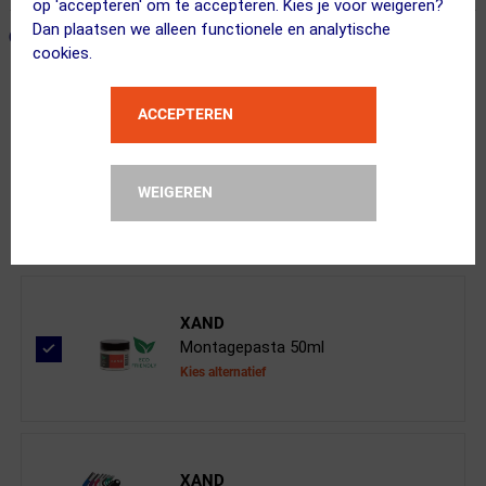
op 'accepteren' om te accepteren. Kies je voor weigeren?
Dan plaatsen we alleen functionele en analytische
ONZE AANBEVOLEN COMBINATIE
← Terug naar productnavigatie
cookies.
ACCEPTEREN
BBB Cycling
CandlePost BSP-44 Verende Zadelpen ...
WEIGEREN
Kies je versie
XAND
Montagepasta 50ml
Kies alternatief
XAND