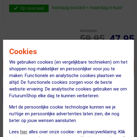
Vandaag besteld = maandag in huis!
Op voorraad
Adviesprijs
59.95
47.95
Inclusief BTW
Cookies
We gebruiken cookies (en vergelijkbare technieken) om het
VOEG TOE AAN WINKELWAGEN
shoppen nog makkelijker en persoonlijker voor jou te
maken. Functionele en analytische cookies plaatsen we
Recent besteld door 14 klanten! Bestel ook snel!
altijd. De functionele cookies zorgen voor de beste
website-ervaring. De analytische cookies gebruiken we om
FuturumShop elke dag te kunnen verbeteren.
Stel je productvragen aan onze AI assistent
Met de persoonlijke cookie technologie kunnen we je
Gratis verzending vanaf €49
nuttige en persoonlijke advertenties laten zien, die nog
beter op jouw wensen aansluiten.
Vandaag besteld = maandag in huis!
Lees
hier
alles over onze cookie- en privacyverklaring. Klik
365 dagen retourrecht