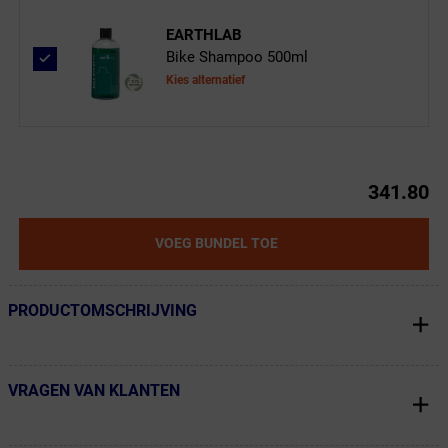
EARTHLAB
Bike Shampoo 500ml
Kies alternatief
341.80
VOEG BUNDEL TOE
PRODUCTOMSCHRIJVING
← Terug naar productnavigatie
VRAGEN VAN KLANTEN
← Terug naar productnavigatie