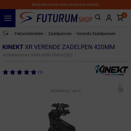
Bekijk hier alvast onze vernieuwde website!
0
Spring naar hoofdinhoud
Home
Fietsonderdelen
Zadelpennen
Verende Zadelpennen
/
/
/
KINEKT
XR VERENDE ZADELPEN 420MM
Artikelnummer:
6990-0006-004-N2503
(1)
Afbeelding
1
van 3