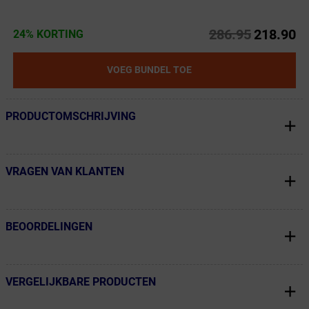
286.95
218.90
24% KORTING
VOEG BUNDEL TOE
PRODUCTOMSCHRIJVING
← Terug naar productnavigatie
VRAGEN VAN KLANTEN
← Terug naar productnavigatie
BEOORDELINGEN
← Terug naar productnavigatie
VERGELIJKBARE PRODUCTEN
← Terug naar productnavigatie