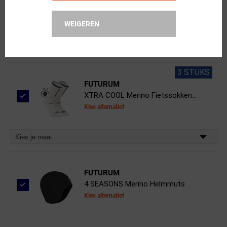
4 SEASONS Warm Merino Thermo...
Kies alternatief
WEIGEREN
Kies je maat
3 STUKS
FUTURUM
XTRA COOL Merino Fietssokken...
Kies alternatief
Kies je maat
FUTURUM
4 SEASONS Merino Helmmuts
Kies alternatief