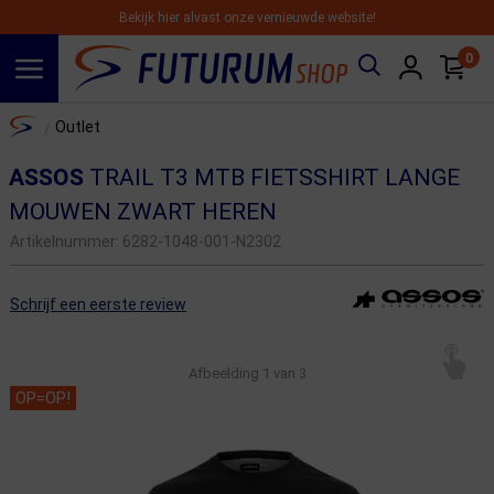
Bekijk hier alvast onze vernieuwde website!
0
Spring naar hoofdinhoud
Home
Outlet
/
ASSOS
TRAIL T3 MTB FIETSSHIRT LANGE
MOUWEN ZWART HEREN
Artikelnummer:
6282-1048-001-N2302
Schrijf een eerste review
Afbeelding
1
van 3
OP=OP!