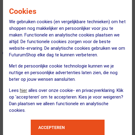
Cookies
Gratis bezorging & retourneren
We gebruiken cookies (en vergelijkbare technieken) om het
Voor 23:00 uur besteld, morgen in huis
shoppen nog makkelijker en persoonlijker voor jou te
maken. Functionele en analytische cookies plaatsen we
365 dagen retourrecht
altijd. De functionele cookies zorgen voor de beste
website-ervaring. De analytische cookies gebruiken we om
ONZE AANBEVOLEN COMBINATIE
← Terug naar productnavigatie
FuturumShop elke dag te kunnen verbeteren.
Met de persoonlijke cookie technologie kunnen we je
nuttige en persoonlijke advertenties laten zien, die nog
Assos
beter op jouw wensen aansluiten.
Trail T3 MTB Fietsshirt Lange Mouwe...
Lees
hier
alles over onze cookie- en privacyverklaring. Klik
op 'accepteren' om te accepteren. Kies je voor weigeren?
Dan plaatsen we alleen functionele en analytische
cookies.
Kies je maat
ACCEPTEREN
FUTURUM